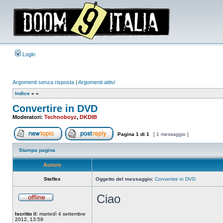
Login
Argomenti senza risposta
|
Argomenti attivi
Indice
»
»
Convertire in DVD
Moderatori:
Technoboyz
,
DKDIB
Pagina
1
di
1
[ 1 messaggio ]
Apri un nuovo argomento
Rispondi all’argomento
Stampa pagina
Autore
Stelfex
Oggetto del messaggio:
Convertire in DVD
Ciao
Non
connesso
Iscritto il:
martedì 4 settembre
2012, 13:59