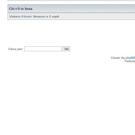
Chi c’è in linea
Visitano il forum: Nessuno e 0 ospiti
Cerca per:
Creato da
phpB
Traduzi