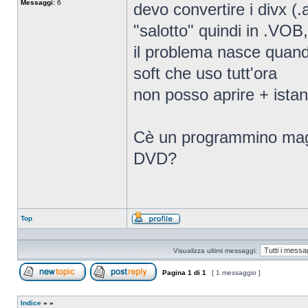
Messaggi:
6
devo convertire i divx (.
"salotto" quindi in .VOB,
il problema nasce quando
soft che uso tutt'ora
non posso aprire + istanz
Cè un programmino magari
DVD?
Top
Profilo
Visualizza ultimi messaggi:
Pagina
1
di
1
[ 1 messaggio ]
Apri un nuovo argomento
Rispondi all’argomento
Indice
»
»