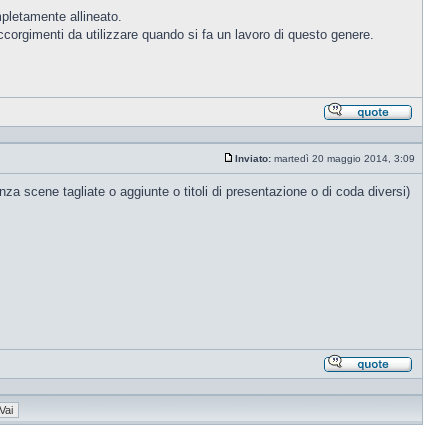
pletamente allineato.
corgimenti da utilizzare quando si fa un lavoro di questo genere.
Rispond
citando
Inviato:
martedì 20 maggio 2014, 3:09
Messaggio
nza scene tagliate o aggiunte o titoli di presentazione o di coda diversi)
Rispond
citando