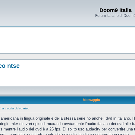
Doom9 Italia
Forum Italiano di Doom
eo ntsc
Messaggio
l a traccia video ntsc
tv americana in lingua originale e della stessa serie ho anche i dvd in italiano.
e degli .mkv dei vari episodi muxando ovviamente l'audio italiano dei dvd alle tr
s mentre l'audio del dvd è a 25 fps. Di solito uso audacity per convertire un
emi, in quanto a un certo punto dell'episodio l'audio va sempre fuori sincro.