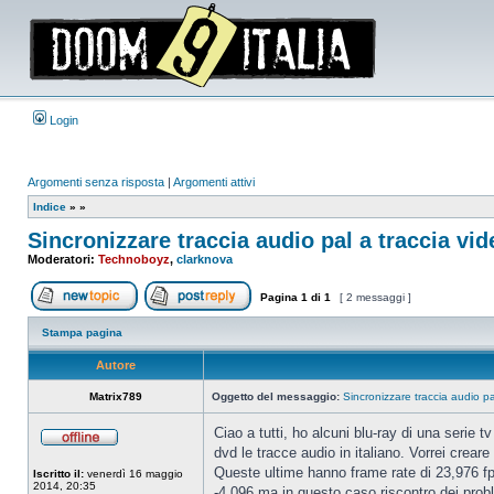
Login
Argomenti senza risposta
|
Argomenti attivi
Indice
»
»
Sincronizzare traccia audio pal a traccia vid
Moderatori:
Technoboyz
,
clarknova
Pagina
1
di
1
[ 2 messaggi ]
Apri un nuovo argomento
Rispondi all’argomento
Stampa pagina
Autore
Matrix789
Oggetto del messaggio:
Sincronizzare traccia audio pa
Ciao a tutti, ho alcuni blu-ray di una serie 
dvd le tracce audio in italiano. Vorrei crear
Non
connesso
Queste ultime hanno frame rate di 23,976 fp
Iscritto il:
venerdì 16 maggio
2014, 20:35
-4,096 ma in questo caso riscontro dei probl