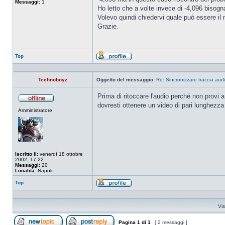
Messaggi:
1
Ho letto che a volte invece di -4,096 bisog
Volevo quindi chiedervi quale può essere il 
Grazie.
Top
Profilo
Technoboyz
Oggetto del messaggio:
Re: Sincronizzare traccia audi
Prima di ritoccare l'audio perché non provi a
dovresti ottenere un video di pari lunghezza 
Non
Amministratore
connesso
Iscritto il:
venerdì 18 ottobre
2002, 17:22
Messaggi:
20
Località:
Napoli
Top
Profilo
Vis
Pagina
1
di
1
[ 2 messaggi ]