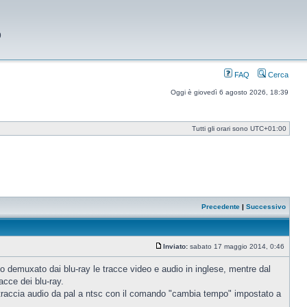
9
FAQ
Cerca
Oggi è giovedì 6 agosto 2026, 18:39
Tutti gli orari sono
UTC+01:00
Precedente
|
Successivo
Inviato:
sabato 17 maggio 2014, 0:46
Messaggio
 Ho demuxato dai blu-ray le tracce video e audio in inglese, mentre dal
acce dei blu-ray.
a traccia audio da pal a ntsc con il comando "cambia tempo" impostato a