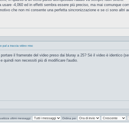
na usare -4,060 ed in effetti sembra essere più preciso, ma mai comunque com
motivo che non mi consente una perfetta sincronizzazione e se ci sono altri ac
o pal a traccia video ntsc
 portare il framerate del video preso dai bluray a 25? Sè il video è identico (se
e quindi non necessiti più di modificare l'audio.
ualizza ultimi messaggi:
Ordina per