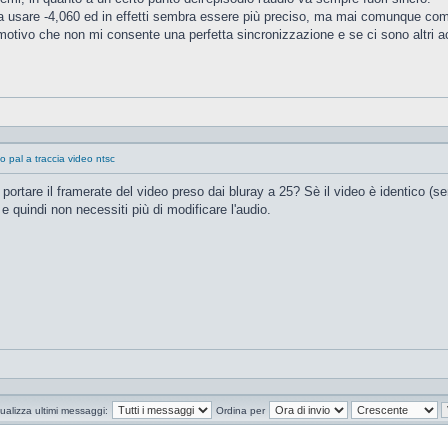
na usare -4,060 ed in effetti sembra essere più preciso, ma mai comunque com
motivo che non mi consente una perfetta sincronizzazione e se ci sono altri ac
o pal a traccia video ntsc
 portare il framerate del video preso dai bluray a 25? Sè il video è identico (se
e quindi non necessiti più di modificare l'audio.
ualizza ultimi messaggi:
Ordina per