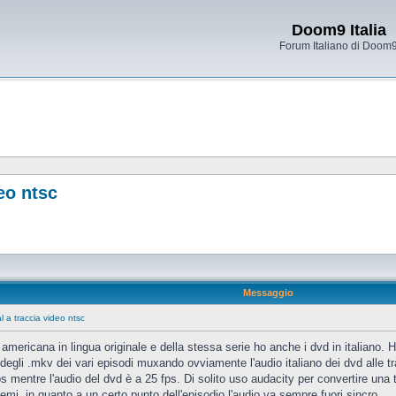
Doom9 Italia
Forum Italiano di Doom
eo ntsc
Messaggio
l a traccia video ntsc
tv americana in lingua originale e della stessa serie ho anche i dvd in italiano.
e degli .mkv dei vari episodi muxando ovviamente l'audio italiano dei dvd alle tr
s mentre l'audio del dvd è a 25 fps. Di solito uso audacity per convertire un
emi, in quanto a un certo punto dell'episodio l'audio va sempre fuori sincro.