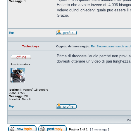
Messaggi:
1
Ho letto che a volte invece di -4,096 bisog
Volevo quindi chiedervi quale può essere il 
Grazie.
Top
Profilo
Technoboyz
Oggetto del messaggio:
Re: Sincronizzare traccia audi
Prima di ritoccare l'audio perché non provi a
dovresti ottenere un video di pari lunghezza 
Non
Amministratore
connesso
Iscritto il:
venerdì 18 ottobre
2002, 17:22
Messaggi:
20
Località:
Napoli
Top
Profilo
Vis
Pagina
1
di
1
[ 2 messaggi ]