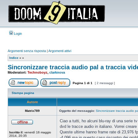
Login
Argomenti senza risposta
|
Argomenti attivi
Indice
»
»
Sincronizzare traccia audio pal a traccia vid
Moderatori:
Technoboyz
,
clarknova
Pagina
1
di
1
[ 2 messaggi ]
Apri un nuovo argomento
Rispondi all’argomento
Stampa pagina
Autore
Matrix789
Oggetto del messaggio:
Sincronizzare traccia audio pa
Ciao a tutti, ho alcuni blu-ray di una serie 
dvd le tracce audio in italiano. Vorrei crear
Non
connesso
Queste ultime hanno frame rate di 23,976 fp
Iscritto il:
venerdì 16 maggio
2014, 20:35
-4,096 ma in questo caso riscontro dei probl