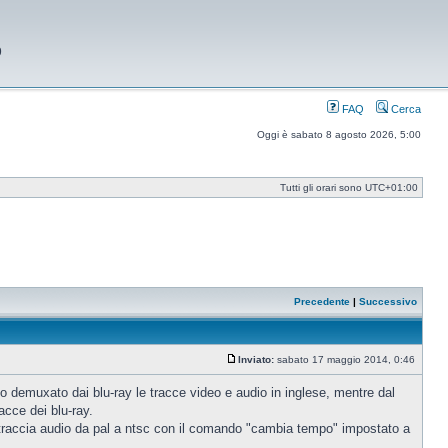
9
FAQ
Cerca
Oggi è sabato 8 agosto 2026, 5:00
Tutti gli orari sono
UTC+01:00
Precedente
|
Successivo
Inviato:
sabato 17 maggio 2014, 0:46
Messaggio
 Ho demuxato dai blu-ray le tracce video e audio in inglese, mentre dal
acce dei blu-ray.
a traccia audio da pal a ntsc con il comando "cambia tempo" impostato a