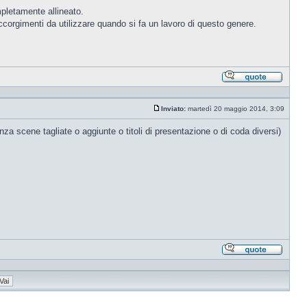
pletamente allineato.
corgimenti da utilizzare quando si fa un lavoro di questo genere.
Rispond
citando
Inviato:
martedì 20 maggio 2014, 3:09
Messaggio
nza scene tagliate o aggiunte o titoli di presentazione o di coda diversi)
Rispond
citando