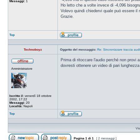
Messaggi:
1
Ho letto che a volte invece di -4,096 bisog
Volevo quindi chiedervi quale può essere il 
Grazie.
Top
Profilo
Technoboyz
Oggetto del messaggio:
Re: Sincronizzare traccia audi
Prima di ritoccare l'audio perché non provi a
dovresti ottenere un video di pari lunghezza 
Non
Amministratore
connesso
Iscritto il:
venerdì 18 ottobre
2002, 17:22
Messaggi:
20
Località:
Napoli
Top
Profilo
Vis
Pagina
1
di
1
[ 2 messaggi ]