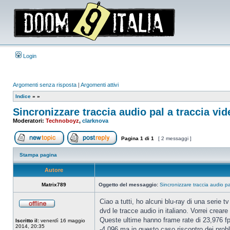
Login
Argomenti senza risposta
|
Argomenti attivi
Indice
»
»
Sincronizzare traccia audio pal a traccia vid
Moderatori:
Technoboyz
,
clarknova
Pagina
1
di
1
[ 2 messaggi ]
Apri un nuovo argomento
Rispondi all’argomento
Stampa pagina
Autore
Matrix789
Oggetto del messaggio:
Sincronizzare traccia audio pa
Ciao a tutti, ho alcuni blu-ray di una serie 
dvd le tracce audio in italiano. Vorrei crear
Non
connesso
Queste ultime hanno frame rate di 23,976 fp
Iscritto il:
venerdì 16 maggio
2014, 20:35
-4,096 ma in questo caso riscontro dei probl