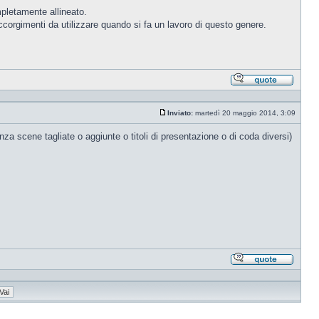
pletamente allineato.
corgimenti da utilizzare quando si fa un lavoro di questo genere.
Rispond
citando
Inviato:
martedì 20 maggio 2014, 3:09
Messaggio
nza scene tagliate o aggiunte o titoli di presentazione o di coda diversi)
Rispond
citando