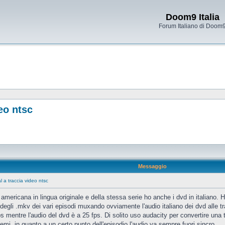
Doom9 Italia
Forum Italiano di Doom
eo ntsc
Messaggio
l a traccia video ntsc
tv americana in lingua originale e della stessa serie ho anche i dvd in italiano.
e degli .mkv dei vari episodi muxando ovviamente l'audio italiano dei dvd alle tr
s mentre l'audio del dvd è a 25 fps. Di solito uso audacity per convertire un
emi, in quanto a un certo punto dell'episodio l'audio va sempre fuori sincro.