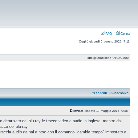
9
FAQ
Cerca
Oggi è giovedì 6 agosto 2026, 7:11
Tutti gli orari sono
UTC+01:00
Precedente
|
Successivo
Inviato:
sabato 17 maggio 2014, 0:46
Messaggio
 Ho demuxato dai blu-ray le tracce video e audio in inglese, mentre dal
acce dei blu-ray.
a traccia audio da pal a ntsc con il comando "cambia tempo" impostato a