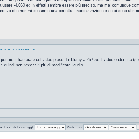
na usare -4,060 ed in effetti sembra essere più preciso, ma mai comunque com
motivo che non mi consente una perfetta sincronizzazione e se ci sono altri ac
o pal a traccia video ntsc
 portare il framerate del video preso dai bluray a 25? Sè il video è identico (se
e quindi non necessiti più di modificare l'audio.
ualizza ultimi messaggi:
Ordina per