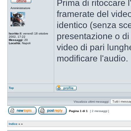
Prima di ritoccare 
Non
Amministratore
connesso
framerate del video
identico (senza scen
presentazione o di 
Iscritto il:
venerdì 18 ottobre
2002, 17:22
Messaggi:
20
Località:
Napoli
video di pari lungh
modificare l'audio.
Top
Profilo
Visualizza ultimi messaggi:
Pagina
1
di
1
[ 2 messaggi ]
Apri un nuovo argomento
Rispondi all’argomento
Indice
»
»