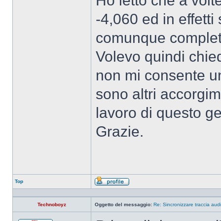
Ho letto che a volt
-4,060 ed in effett
comunque completa
Volevo quindi chie
non mi consente un
sono altri accorgim
lavoro di questo g
Grazie.
Top
Profilo
Technoboyz
Oggetto del messaggio:
Re: Sincronizzare traccia audi