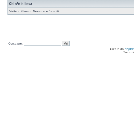
Chi c’è in linea
Visitano il forum: Nessuno e 0 ospiti
Cerca per:
Creato da
phpB
Traduzi