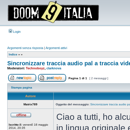
Login
Argomenti senza risposta
|
Argomenti attivi
Indice
»
»
Sincronizzare traccia audio pal a traccia vid
Moderatori:
Technoboyz
,
clarknova
Pagina
1
di
1
[ 2 messaggi ]
Apri un nuovo argomento
Rispondi all’argomento
Stampa pagina
Autore
Matrix789
Oggetto del messaggio:
Sincronizzare traccia audio pa
Ciao a tutti, ho al
Non
connesso
Iscritto il:
venerdì 16 maggio
in lingua originale
2014, 20:35