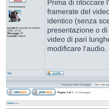
Prima di ritoccare 
Non
Amministratore
connesso
framerate del video
identico (senza scen
presentazione o di 
Iscritto il:
venerdì 18 ottobre
2002, 17:22
Messaggi:
20
Località:
Napoli
video di pari lungh
modificare l'audio.
Top
Profilo
Visualizza ultimi messaggi:
Pagina
1
di
1
[ 2 messaggi ]
Apri un nuovo argomento
Rispondi all’argomento
Indice
»
»