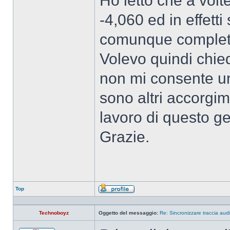
Ho letto che a volt
-4,060 ed in effett
comunque completa
Volevo quindi chie
non mi consente un
sono altri accorgim
lavoro di questo g
Grazie.
Top
Profilo
Technoboyz
Oggetto del messaggio:
Re: Sincronizzare traccia audi