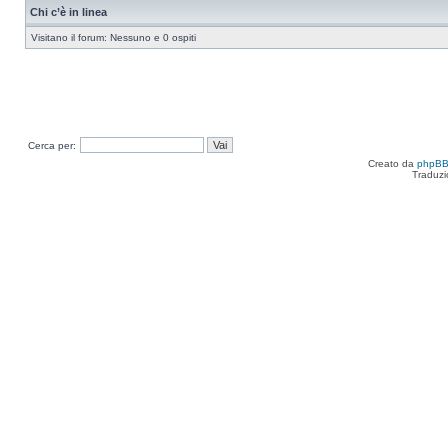
Chi c’è in linea
Visitano il forum: Nessuno e 0 ospiti
Cerca per:
Creato da
phpB
Traduzi