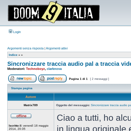
Login
Argomenti senza risposta
|
Argomenti attivi
Indice
»
»
Sincronizzare traccia audio pal a traccia vid
Moderatori:
Technoboyz
,
clarknova
Pagina
1
di
1
[ 2 messaggi ]
Apri un nuovo argomento
Rispondi all’argomento
Stampa pagina
Autore
Matrix789
Oggetto del messaggio:
Sincronizzare traccia audio pa
Ciao a tutti, ho al
Non
connesso
Iscritto il:
venerdì 16 maggio
in lingua originale
2014, 20:35