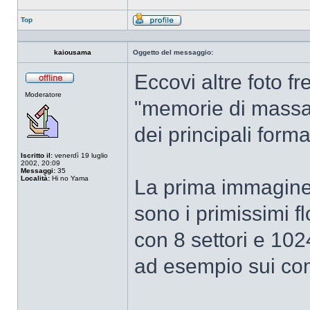
Top
Profilo
kaiousama
Oggetto del messaggio:
Eccovi altre foto f
Non
Moderatore
connesso
"memorie di massa"
dei principali forma
Iscritto il:
venerdì 19 luglio
2002, 20:09
Messaggi:
35
Località:
Hi no Yama
La prima immagine 
sono i primissimi f
con 8 settori e 102
ad esempio sui co