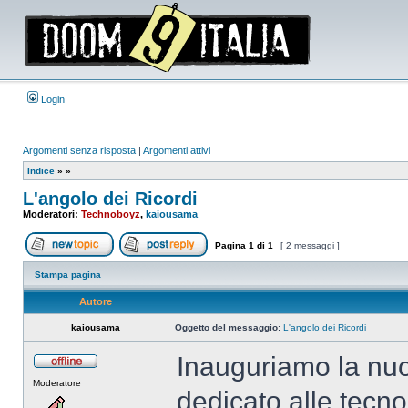
Login
Argomenti senza risposta
|
Argomenti attivi
Indice
»
»
L'angolo dei Ricordi
Moderatori:
Technoboyz
,
kaiousama
Pagina
1
di
1
[ 2 messaggi ]
Apri un nuovo argomento
Rispondi all’argomento
Stampa pagina
Autore
kaiousama
Oggetto del messaggio:
L'angolo dei Ricordi
Inauguriamo la nuo
Non
Moderatore
connesso
dedicato alle tecn