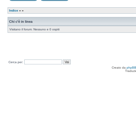
Apri un nuovo argomento
Rispondi all’argomento
Indice
»
»
Chi c’è in linea
Visitano il forum: Nessuno e 0 ospiti
Cerca per:
Creato da
phpB
Traduzi