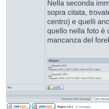
Nella seconda imma
sopra citata, trovat
centro) e quelli an
quello nella foto 
mancanza del forell
Allegati:
floppies.JPG [ 126.21 KiB | Visto 57511 volte ]
floppy02.JPG [ 113.72 KiB | Visto 57510 volte ]
Top
Profilo
Visualizza ultimi messaggi:
Pagina
1
di
1
[ 2 messaggi ]