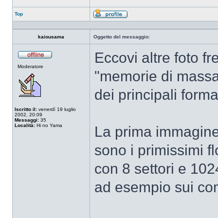
Top
Profilo
kaiousama
Oggetto del messaggio:
Eccovi altre foto f
Non
Moderatore
connesso
"memorie di massa"
dei principali forma
Iscritto il:
venerdì 19 luglio
2002, 20:09
Messaggi:
35
Località:
Hi no Yama
La prima immagine 
sono i primissimi f
con 8 settori e 102
ad esempio sui co