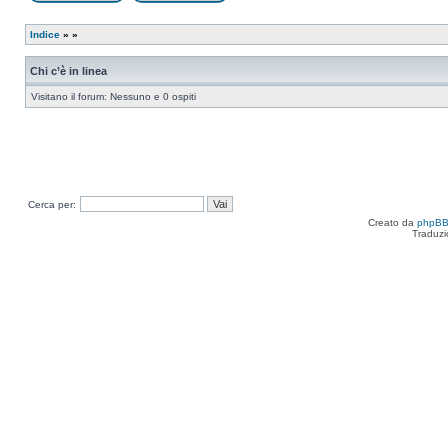
Apri un nuovo argomento
Rispondi all’argomento
Indice
»
»
Chi c’è in linea
Visitano il forum: Nessuno e 0 ospiti
Cerca per:
Creato da
phpB
Traduzi