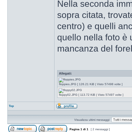
Nella seconda imma
sopra citata, trovat
centro) e quelli an
quello nella foto 
mancanza del forell
Allegati:
floppies.JPG [ 126.21 KiB | Visto 57498 volte ]
floppy02.JPG [ 113.72 KiB | Visto 57497 volte ]
Top
Profilo
Visualizza ultimi messaggi:
Pagina
1
di
1
[ 2 messaggi ]