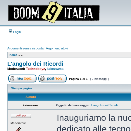
Login
Argomenti senza risposta
|
Argomenti attivi
Indice
»
»
L'angolo dei Ricordi
Moderatori:
Technoboyz
,
kaiousama
Pagina
1
di
1
[ 2 messaggi ]
Apri un nuovo argomento
Rispondi all’argomento
Stampa pagina
Autore
kaiousama
Oggetto del messaggio:
L'angolo dei Ricordi
Inauguriamo la nuo
Non
Moderatore
connesso
dedicato alle tecn