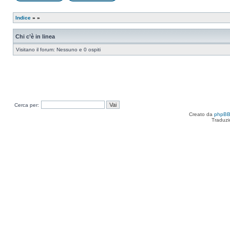
Apri un nuovo argomento
Rispondi all’argomento
Indice
»
»
Chi c’è in linea
Visitano il forum: Nessuno e 0 ospiti
Cerca per:
Creato da
phpB
Traduzi