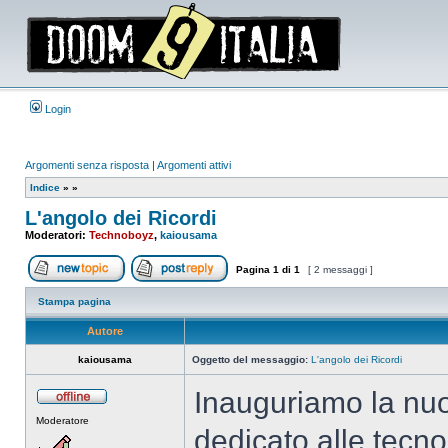
Login
Argomenti senza risposta
|
Argomenti attivi
Indice
»
»
L'angolo dei Ricordi
Moderatori:
Technoboyz
,
kaiousama
Pagina
1
di
1
[ 2 messaggi ]
Apri un nuovo argomento
Rispondi all’argomento
Stampa pagina
Autore
kaiousama
Oggetto del messaggio:
L'angolo dei Ricordi
Inauguriamo la nuo
Non
Moderatore
connesso
dedicato alle tecn