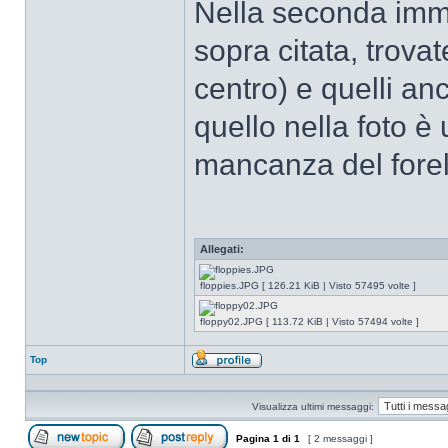
Nella seconda imma
sopra citata, trovat
centro) e quelli an
quello nella foto 
mancanza del forell
Allegati:
floppies.JPG [ 126.21 KiB | Visto 57495 volte ]
floppy02.JPG [ 113.72 KiB | Visto 57494 volte ]
Top
Profilo
Visualizza ultimi messaggi:
Pagina
1
di
1
[ 2 messaggi ]