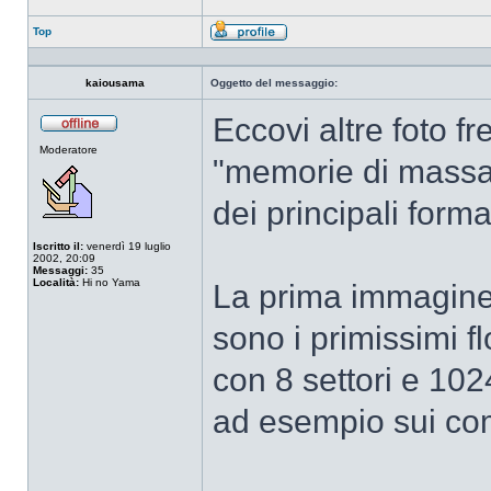
Top
Profilo
kaiousama
Oggetto del messaggio:
Eccovi altre foto f
Non
Moderatore
connesso
"memorie di massa"
dei principali forma
Iscritto il:
venerdì 19 luglio
2002, 20:09
Messaggi:
35
Località:
Hi no Yama
La prima immagine 
sono i primissimi f
con 8 settori e 102
ad esempio sui co