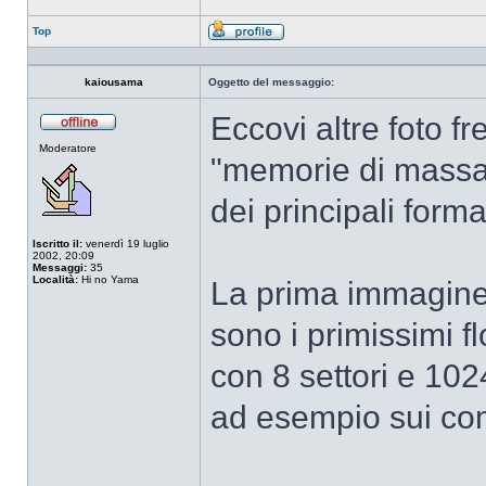
Top
Profilo
kaiousama
Oggetto del messaggio:
Eccovi altre foto f
Non
Moderatore
connesso
"memorie di massa"
dei principali forma
Iscritto il:
venerdì 19 luglio
2002, 20:09
Messaggi:
35
Località:
Hi no Yama
La prima immagine 
sono i primissimi f
con 8 settori e 102
ad esempio sui co