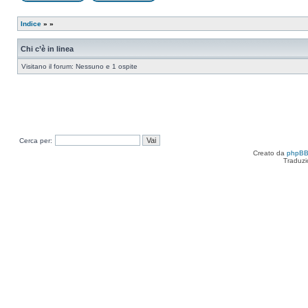
Apri un nuovo argomento
Rispondi all’argomento
Indice
»
»
Chi c’è in linea
Visitano il forum: Nessuno e 1 ospite
Cerca per:
Creato da
phpB
Traduzi