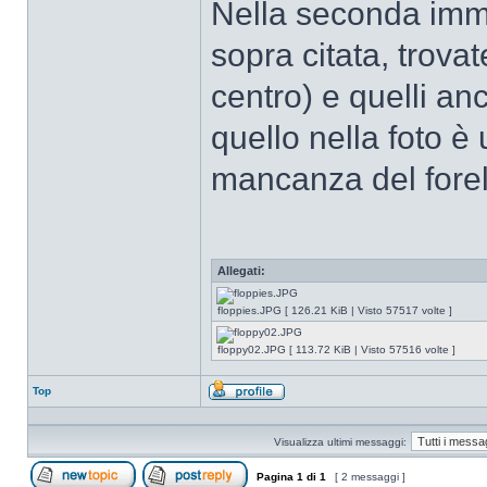
Nella seconda imma
sopra citata, trovat
centro) e quelli an
quello nella foto 
mancanza del forell
Allegati:
floppies.JPG [ 126.21 KiB | Visto 57517 volte ]
floppy02.JPG [ 113.72 KiB | Visto 57516 volte ]
Top
Profilo
Visualizza ultimi messaggi:
Pagina
1
di
1
[ 2 messaggi ]