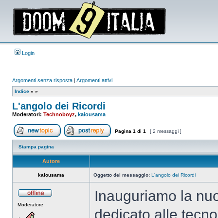
Login
Argomenti senza risposta
|
Argomenti attivi
Indice
»
»
L'angolo dei Ricordi
Moderatori:
Technoboyz
,
kaiousama
Pagina
1
di
1
[ 2 messaggi ]
Apri un nuovo argomento
Rispondi all’argomento
Stampa pagina
Autore
kaiousama
Oggetto del messaggio:
L'angolo dei Ricordi
Inauguriamo la nuo
Non
Moderatore
connesso
dedicato alle tecn