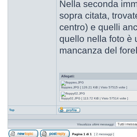
Nella seconda imma
sopra citata, trovat
centro) e quelli an
quello nella foto 
mancanza del forell
Allegati:
floppies.JPG [ 126.21 KiB | Visto 57515 volte ]
floppy02.JPG [ 113.72 KiB | Visto 57514 volte ]
Top
Profilo
Visualizza ultimi messaggi:
Pagina
1
di
1
[ 2 messaggi ]