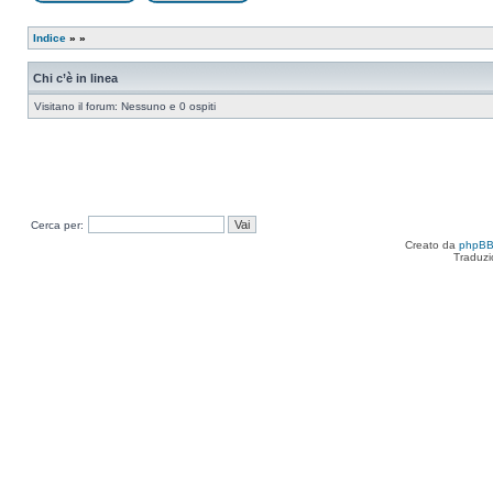
Apri un nuovo argomento
Rispondi all’argomento
Indice
»
»
Chi c’è in linea
Visitano il forum: Nessuno e 0 ospiti
Cerca per:
Creato da
phpB
Traduzi