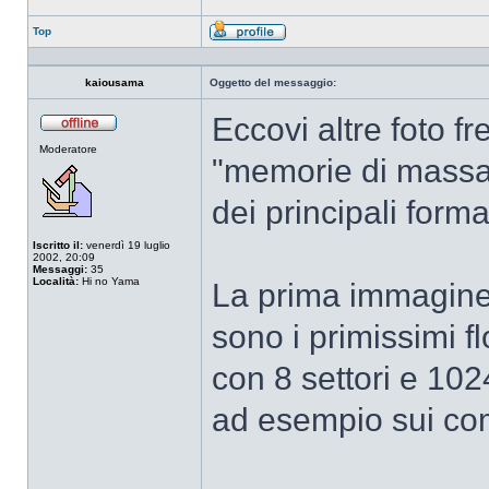
Top
Profilo
kaiousama
Oggetto del messaggio:
Eccovi altre foto f
Non
Moderatore
connesso
"memorie di massa"
dei principali forma
Iscritto il:
venerdì 19 luglio
2002, 20:09
Messaggi:
35
Località:
Hi no Yama
La prima immagine 
sono i primissimi f
con 8 settori e 102
ad esempio sui co