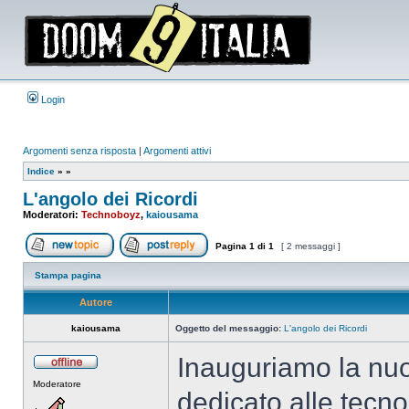
Login
Argomenti senza risposta
|
Argomenti attivi
Indice
»
»
L'angolo dei Ricordi
Moderatori:
Technoboyz
,
kaiousama
Pagina
1
di
1
[ 2 messaggi ]
Apri un nuovo argomento
Rispondi all’argomento
Stampa pagina
Autore
kaiousama
Oggetto del messaggio:
L'angolo dei Ricordi
Inauguriamo la nuo
Non
Moderatore
connesso
dedicato alle tecn