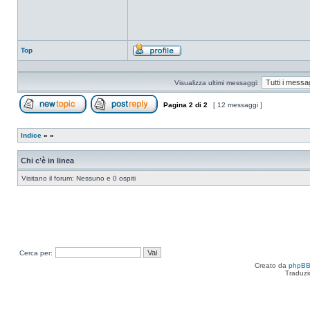
Top
Profilo
Visualizza ultimi messaggi:
Pagina
2
di
2
[ 12 messaggi ]
Apri un nuovo argomento
Rispondi all’argomento
Indice
»
»
Chi c’è in linea
Visitano il forum: Nessuno e 0 ospiti
Cerca per:
Creato da
phpB
Traduzi