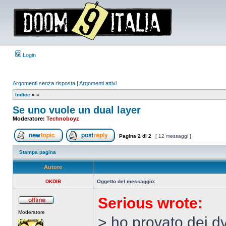
Login
Argomenti senza risposta
|
Argomenti attivi
Indice
»
»
Se uno vuole un dual layer
Moderatore:
Technoboyz
Pagina
2
di
2
[ 12 messaggi ]
Apri un nuovo argomento
Rispondi all’argomento
Stampa pagina
Autore
DKDIB
Oggetto del messaggio:
Serious wrote:
Non
Moderatore
connesso
> ho provato dei dv