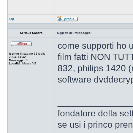
Top
Profilo
Serious Sandro
Oggetto del messaggio:
come supporti ho us
Non
connesso
Iscritto il:
sabato 31 luglio
film fatti NON TUTT
2004, 14:42
Messaggi:
55
Località:
Mestre VE
832, philips 1420 (
software dvddecryp
______________
fondatore della 
se usi i princo pre