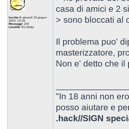
casa di amici e 2 s
> sono bloccati al c
Iscritto il:
giovedì 19 giugno
2003, 13:18
Messaggi:
230
Località:
EU (Italy)
Il problema puo' di
masterizzatore, pr
Non e' detto che il 
______________
"In 18 anni non er
posso aiutare e per
.hack//SIGN speci