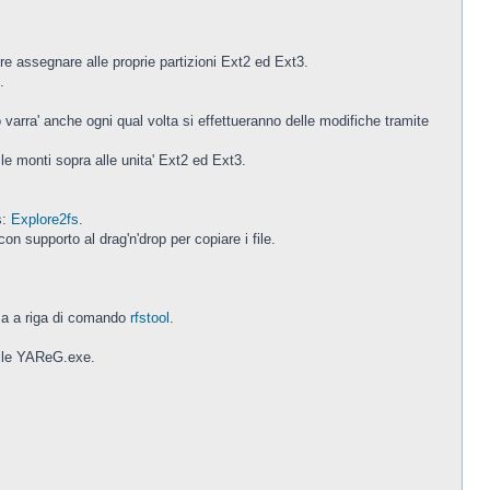
ere assegnare alle proprie partizioni Ext2 ed Ext3.
.
o varra' anche ogni qual volta si effettueranno delle modifiche tramite
le monti sopra alle unita' Ext2 ed Ext3.
s:
Explore2fs
.
n supporto al drag'n'drop per copiare i file.
ma a riga di comando
rfstool
.
ibile YAReG.exe.