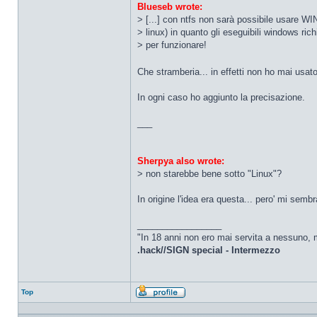
Blueseb wrote:
> [...] con ntfs non sarà possibile usare W
> linux) in quanto gli eseguibili windows ric
> per funzionare!
Che stramberia... in effetti non ho mai usa
In ogni caso ho aggiunto la precisazione.
___
Sherpya also wrote:
> non starebbe bene sotto "Linux"?
In origine l'idea era questa... pero' mi sembr
_________________
"In 18 anni non ero mai servita a nessuno, m
.hack//SIGN special - Intermezzo
Top
Profilo