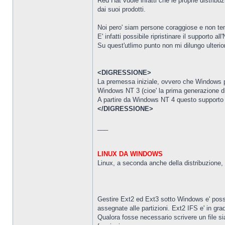
Red Hat vuole infatti che le proprie distribu
dai suoi prodotti.
Noi pero' siam persone coraggiose e non temi
E' infatti possibile ripristinare il supporto
Su quest'utlimo punto non mi dilungo ulterio
<DIGRESSIONE>
La premessa iniziale, ovvero che Windows pu
Windows NT 3 (cioe' la prima generazione d
A partire da Windows NT 4 questo supporto e'
</DIGRESSIONE>
___
LINUX DA WINDOWS
Linux, a seconda anche della distribuzione,
Gestire Ext2 ed Ext3 sotto Windows e' poss
assegnate alle partizioni. Ext2 IFS e' in gra
Qualora fosse necessario scrivere un file si