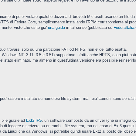
zioni siano blindate sotto l'aspetto legale, e non avendo la certezza che il supp
amo di poter violare qualche dozzina di brevetti Microsoft usando un file da 8
 all'NTFS di Fedora Core, semplicemente installando l'RPM corrispondente al prop
rmente, visto che esite gia'
una guida
in tal senso (pubblicata su
FedoraItalia.
o' trovarsi solo su una partizione FAT od NTFS, non e' del tutto esatta.
i Windows NT: 3.11, 3.5 e 3.51) supportava infatti anche HPFS, cosa piuttos
 stato eliminato, ma almeno in quest'ultima versione era possibile reinserirlo 
 puo' essere installato su numerosi file system, ma i piu' comuni sono senz'al
ibile grazie ad
Ext2 IFS
, un software composto da un driver (che si integra qu
do di leggere e scrivere su entrambi i file system, ma nel caso di Ext3 quest'ul
a da Linux che da Windows, si potrebbe quindi usare Ext2 al posto dell'obsolet