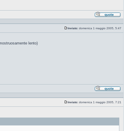
Rispond
citando
Inviato:
domenica 1 maggio 2005, 5:47
Messaggio
a mostruosamente lento)
Rispond
citando
Inviato:
domenica 1 maggio 2005, 7:21
Messaggio