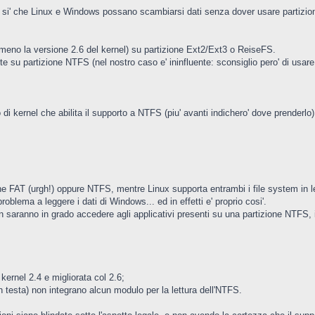
r si' che Linux e Windows possano scambiarsi dati senza dover usare partizion
lmeno la versione 2.6 del kernel) su partizione Ext2/Ext3 o ReiseFS.
e su partizione NTFS (nel nostro caso e' ininfluente: sconsiglio pero' di usare 
i kernel che abilita il supporto a NTFS (piu' avanti indichero' dove prenderlo)
e FAT (urgh!) oppure NTFS, mentre Linux supporta entrambi i file system in let
blema a leggere i dati di Windows... ed in effetti e' proprio cosi'.
n saranno in grado accedere agli applicativi presenti su una partizione NTFS, in 
 kernel 2.4 e migliorata col 2.6;
n testa) non integrano alcun modulo per la lettura dell'NTFS.