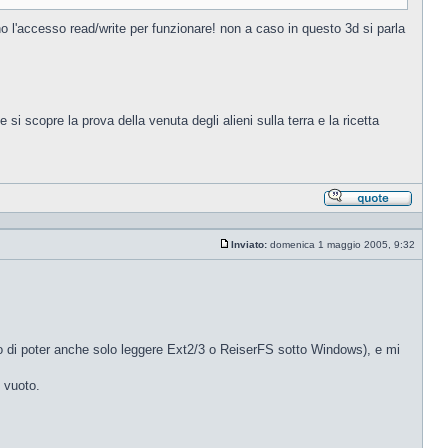
o l'accesso read/write per funzionare! non a caso in questo 3d si parla
scopre la prova della venuta degli alieni sulla terra e la ricetta
Rispond
citando
Inviato:
domenica 1 maggio 2005, 9:32
Messaggio
o di poter anche solo leggere Ext2/3 o ReiserFS sotto Windows), e mi
D vuoto.