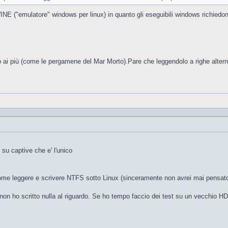
INE ("emulatore" windows per linux) in quanto gli eseguibili windows richiedon
 più (come le pergamene del Mar Morto).Pare che leggendolo a righe alterne si 
 su captive che e' l'unico
 come leggere e scrivere NTFS sotto Linux (sinceramente non avrei mai pensat
 non ho scritto nulla al riguardo. Se ho tempo faccio dei test su un vecchio H