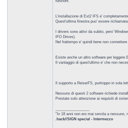
funzioni.
L'installazione di Ext2 IFS e' completamente 
Quest'utlima finestra puo' essere richiamata
I drivers sono attivi da subito, pero' Window
IFO Drives).
Nel frattempo e' quindi bene non connettere 
Esiste anche un altro software per leggere
Il vantaggio di quest'ultimo e' che non neces
Il supporto a ReiserFS, purtroppo in sola let
Nessuno di questi 2 software richiede install
Prestate solo attenzione ai requisiti di si
_________________
"In 18 anni non ero mai servita a nessuno, m
.hack//SIGN special - Intermezzo