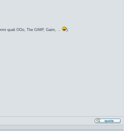
grammi quali OOo, The GIMP, Gaim, ...
).
Rispond
citando