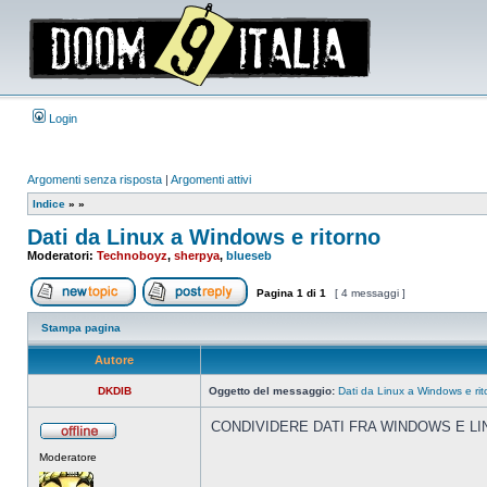
Login
Argomenti senza risposta
|
Argomenti attivi
Indice
»
»
Dati da Linux a Windows e ritorno
Moderatori:
Technoboyz
,
sherpya
,
blueseb
Pagina
1
di
1
[ 4 messaggi ]
Apri un nuovo argomento
Rispondi all’argomento
Stampa pagina
Autore
DKDIB
Oggetto del messaggio:
Dati da Linux a Windows e rit
CONDIVIDERE DATI FRA WINDOWS E LI
Non
Moderatore
connesso