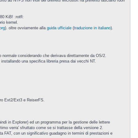
orto ad NTFS non violi dei brevetti Microsoft ha preferito lasciarlo fuori
0 KiB! :rotfl:
rio kernel.
org
). oltre ovviamente alla
guida ufficiale
(
traduzione in italiano
).
to normale considerando che derivava direttamente da OS/2.
installando una specifica libreria presa dai vecchi NT.
tro Ext2/Ext3 e ReiserFS.
indi in Explorer) ed un programma per la gestione delle lettere
timo verra' sfruttato come se si trattasse della versione 2.
a FAT, con un significativo guadagno in termini di prestazioni e