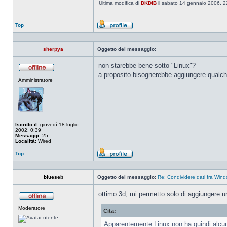
Ultima modifica di
DKDIB
il sabato 14 gennaio 2006, 22:
Top
Profilo
sherpya
Oggetto del messaggio:
non starebbe bene sotto "Linux"?
a proposito bisognerebbe aggiungere qualche
Non
Amministratore
connesso
Iscritto il:
giovedì 18 luglio
2002, 0:39
Messaggi:
25
Località:
Wired
Top
Profilo
blueseb
Oggetto del messaggio:
Re: Condividere dati fra Win
ottimo 3d, mi permetto solo di aggiungere u
Non
Moderatore
connesso
Cita:
Apparentemente Linux non ha quindi alcun p