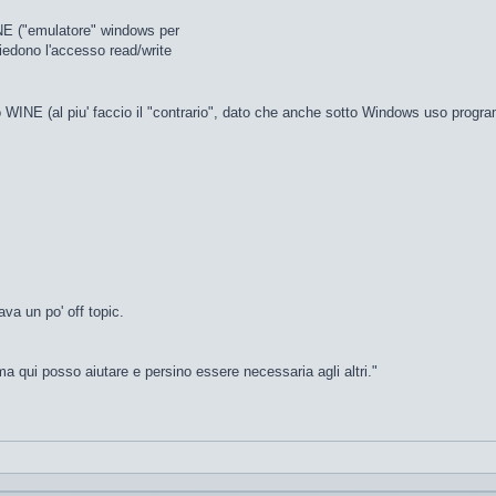
INE ("emulatore" windows per
hiedono l'accesso read/write
to WINE (al piu' faccio il "contrario", dato che anche sotto Windows uso pro
ava un po' off topic.
a qui posso aiutare e persino essere necessaria agli altri."