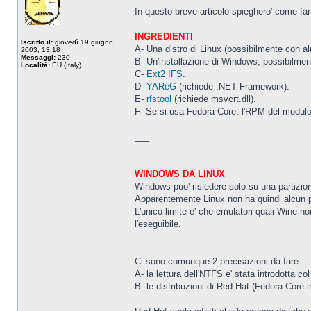
In questo breve articolo spieghero' come fa
INGREDIENTI
Iscritto il:
giovedì 19 giugno
A- Una distro di Linux (possibilmente con a
2003, 13:18
Messaggi:
230
B- Un'installazione di Windows, possibilment
Località:
EU (Italy)
C-
Ext2 IFS
.
D-
YAReG
(richiede .NET Framework).
E-
rfstool
(richiede msvcrt.dll).
F- Se si usa Fedora Core, l'RPM del modulo d
___
WINDOWS DA LINUX
Windows puo' risiedere solo su una partizion
Apparentemente Linux non ha quindi alcun pro
L'unico limite e' che emulatori quali Wine no
l'eseguibile.
Ci sono comunque 2 precisazioni da fare:
A- la lettura dell'NTFS e' stata introdotta col
B- le distribuzioni di Red Hat (Fedora Core i