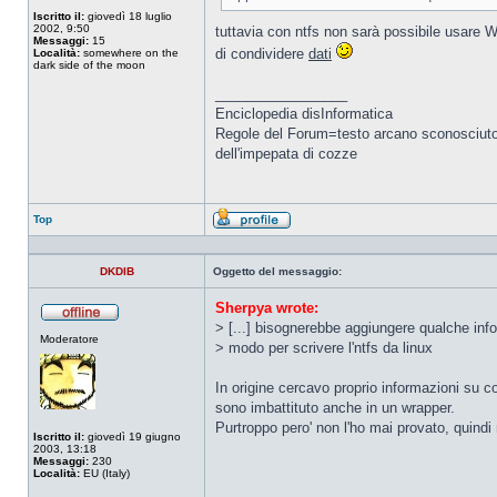
Iscritto il:
giovedì 18 luglio
2002, 9:50
tuttavia con ntfs non sarà possibile usare W
Messaggi:
15
di condividere
dati
Località:
somewhere on the
dark side of the moon
_________________
Enciclopedia disInformatica
Regole del Forum=testo arcano sconosciuto ai
dell'impepata di cozze
Top
Profilo
DKDIB
Oggetto del messaggio:
Sherpya wrote:
> [...] bisognerebbe aggiungere qualche info
Non
Moderatore
connesso
> modo per scrivere l'ntfs da linux
In origine cercavo proprio informazioni su
sono imbattituto anche in un wrapper.
Purtroppo pero' non l'ho mai provato, quindi
Iscritto il:
giovedì 19 giugno
2003, 13:18
Messaggi:
230
Località:
EU (Italy)