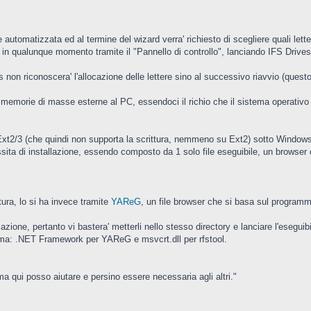
automatizzata ed al termine del wizard verra' richiesto di scegliere quali lett
 in qualunque momento tramite il "Pannello di controllo", lanciando IFS Drives
s non riconoscera' l'allocazione delle lettere sino al successivo riavvio (quest
memorie di masse esterne al PC, essendoci il richio che il sistema operativo 
 Ext2/3 (che quindi non supporta la scrittura, nemmeno su Ext2) sotto Window
sita di installazione, essendo composto da 1 solo file eseguibile, un browser co
tura, lo si ha invece tramite
YAReG
, un file browser che si basa sul program
azione, pertanto vi bastera' metterli nello stesso directory e lanciare l'esegu
stema: .NET Framework per YAReG e msvcrt.dll per rfstool.
a qui posso aiutare e persino essere necessaria agli altri."