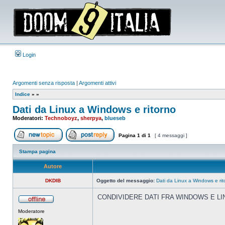
Login
Argomenti senza risposta
|
Argomenti attivi
Indice
»
»
Dati da Linux a Windows e ritorno
Moderatori:
Technoboyz
,
sherpya
,
blueseb
Pagina
1
di
1
[ 4 messaggi ]
Apri un nuovo argomento
Rispondi all’argomento
Stampa pagina
Autore
DKDIB
Oggetto del messaggio:
Dati da Linux a Windows e rit
CONDIVIDERE DATI FRA WINDOWS E LI
Non
Moderatore
connesso