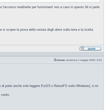
o l'accesso read/write per funzionare! non a caso in questo 3d si parla
scopre la prova della venuta degli alieni sulla terra e la ricetta
Rispond
citando
Inviato:
domenica 1 maggio 2005, 9:32
Messaggio
o di poter anche solo leggere Ext2/3 o ReiserFS sotto Windows), e mi
D vuoto.