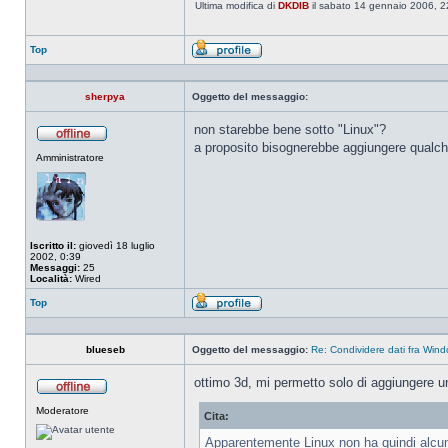
Ultima modifica di
DKDIB
il sabato 14 gennaio 2006, 22:
Top
Profilo
sherpya
Oggetto del messaggio:
non starebbe bene sotto "Linux"?
a proposito bisognerebbe aggiungere qualche
Non
Amministratore
connesso
Iscritto il:
giovedì 18 luglio
2002, 0:39
Messaggi:
25
Località:
Wired
Top
Profilo
blueseb
Oggetto del messaggio:
Re: Condividere dati fra Win
ottimo 3d, mi permetto solo di aggiungere u
Non
Moderatore
connesso
Cita:
Apparentemente Linux non ha quindi alcun p