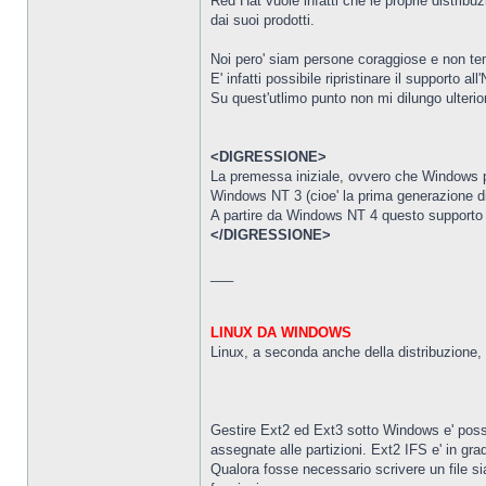
Red Hat vuole infatti che le proprie distribu
dai suoi prodotti.
Noi pero' siam persone coraggiose e non temi
E' infatti possibile ripristinare il supporto
Su quest'utlimo punto non mi dilungo ulterio
<DIGRESSIONE>
La premessa iniziale, ovvero che Windows pu
Windows NT 3 (cioe' la prima generazione d
A partire da Windows NT 4 questo supporto e'
</DIGRESSIONE>
___
LINUX DA WINDOWS
Linux, a seconda anche della distribuzione,
Gestire Ext2 ed Ext3 sotto Windows e' poss
assegnate alle partizioni. Ext2 IFS e' in gra
Qualora fosse necessario scrivere un file si