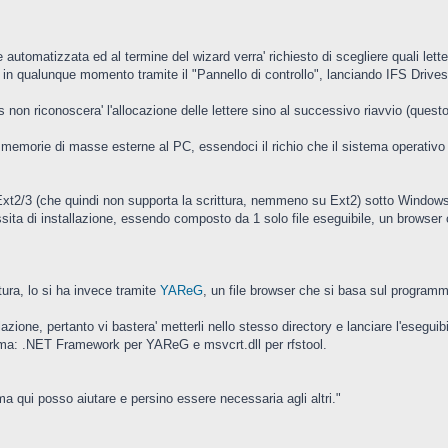
automatizzata ed al termine del wizard verra' richiesto di scegliere quali lett
 in qualunque momento tramite il "Pannello di controllo", lanciando IFS Drives
s non riconoscera' l'allocazione delle lettere sino al successivo riavvio (quest
memorie di masse esterne al PC, essendoci il richio che il sistema operativo 
 Ext2/3 (che quindi non supporta la scrittura, nemmeno su Ext2) sotto Window
sita di installazione, essendo composto da 1 solo file eseguibile, un browser co
tura, lo si ha invece tramite
YAReG
, un file browser che si basa sul program
azione, pertanto vi bastera' metterli nello stesso directory e lanciare l'esegu
stema: .NET Framework per YAReG e msvcrt.dll per rfstool.
a qui posso aiutare e persino essere necessaria agli altri."