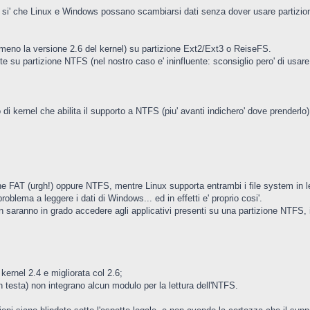
r si' che Linux e Windows possano scambiarsi dati senza dover usare partizion
lmeno la versione 2.6 del kernel) su partizione Ext2/Ext3 o ReiseFS.
e su partizione NTFS (nel nostro caso e' ininfluente: sconsiglio pero' di usare 
i kernel che abilita il supporto a NTFS (piu' avanti indichero' dove prenderlo)
e FAT (urgh!) oppure NTFS, mentre Linux supporta entrambi i file system in let
blema a leggere i dati di Windows... ed in effetti e' proprio cosi'.
n saranno in grado accedere agli applicativi presenti su una partizione NTFS, in 
 kernel 2.4 e migliorata col 2.6;
n testa) non integrano alcun modulo per la lettura dell'NTFS.