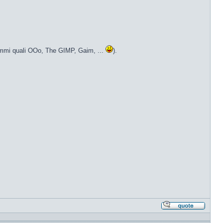
grammi quali OOo, The GIMP, Gaim, ...
).
Rispond
citando