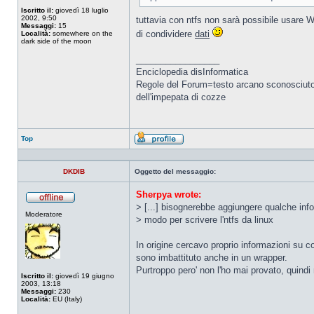
Iscritto il:
giovedì 18 luglio
2002, 9:50
tuttavia con ntfs non sarà possibile usare W
Messaggi:
15
di condividere
dati
Località:
somewhere on the
dark side of the moon
_________________
Enciclopedia disInformatica
Regole del Forum=testo arcano sconosciuto ai
dell'impepata di cozze
Top
Profilo
DKDIB
Oggetto del messaggio:
Sherpya wrote:
> [...] bisognerebbe aggiungere qualche info
Non
Moderatore
connesso
> modo per scrivere l'ntfs da linux
In origine cercavo proprio informazioni su
sono imbattituto anche in un wrapper.
Purtroppo pero' non l'ho mai provato, quindi
Iscritto il:
giovedì 19 giugno
2003, 13:18
Messaggi:
230
Località:
EU (Italy)