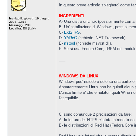
In questo breve articolo spieghero' come fa
INGREDIENTI
Iscritto il:
giovedì 19 giugno
A- Una distro di Linux (possibilmente con a
2003, 13:18
Messaggi:
230
B- Un'installazione di Windows, possibilment
Località:
EU (Italy)
C-
Ext2 IFS
.
D-
YAReG
(richiede .NET Framework).
E-
rfstool
(richiede msvcrt.dll).
F- Se si usa Fedora Core, l'RPM del modulo d
___
WINDOWS DA LINUX
Windows puo' risiedere solo su una partizion
Apparentemente Linux non ha quindi alcun pro
L'unico limite e' che emulatori quali Wine no
l'eseguibile.
Ci sono comunque 2 precisazioni da fare:
A- la lettura dell'NTFS e' stata introdotta col
B- le distribuzioni di Red Hat (Fedora Core i