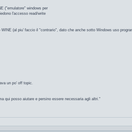
INE ("emulatore" windows per
hiedono l'accesso read/write
to WINE (al piu' faccio il "contrario", dato che anche sotto Windows uso pro
ava un po' off topic.
a qui posso aiutare e persino essere necessaria agli altri."