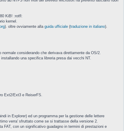
orto ad NTFS non violi dei brevetti Microsoft ha preferito lasciarlo fuori
0 KiB! :rotfl:
rio kernel.
org
). oltre ovviamente alla
guida ufficiale
(
traduzione in italiano
).
to normale considerando che derivava direttamente da OS/2.
installando una specifica libreria presa dai vecchi NT.
tro Ext2/Ext3 e ReiserFS.
indi in Explorer) ed un programma per la gestione delle lettere
timo verra' sfruttato come se si trattasse della versione 2.
a FAT, con un significativo guadagno in termini di prestazioni e