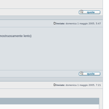
Rispond
citando
Inviato:
domenica 1 maggio 2005, 5:47
Messaggio
a mostruosamente lento)
Rispond
citando
Inviato:
domenica 1 maggio 2005, 7:21
Messaggio