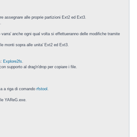
ere assegnare alle proprie partizioni Ext2 ed Ext3.
.
o varra' anche ogni qual volta si effettueranno delle modifiche tramite
le monti sopra alle unita' Ext2 ed Ext3.
s:
Explore2fs
.
n supporto al drag'n'drop per copiare i file.
ma a riga di comando
rfstool
.
ibile YAReG.exe.