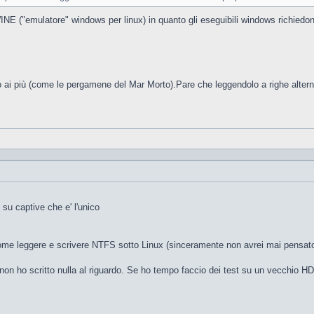
INE ("emulatore" windows per linux) in quanto gli eseguibili windows richiedon
 più (come le pergamene del Mar Morto).Pare che leggendolo a righe alterne si 
 su captive che e' l'unico
 come leggere e scrivere NTFS sotto Linux (sinceramente non avrei mai pensat
 non ho scritto nulla al riguardo. Se ho tempo faccio dei test su un vecchio H