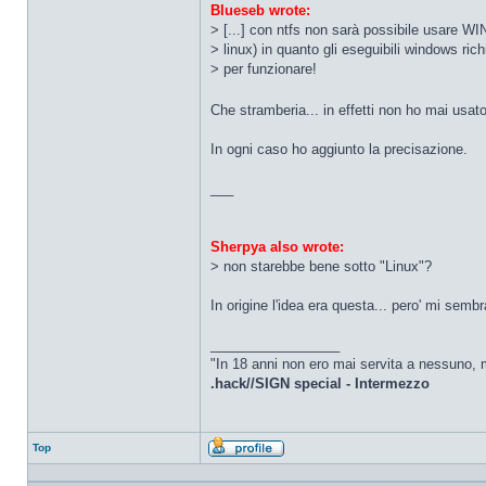
Blueseb wrote:
> [...] con ntfs non sarà possibile usare W
> linux) in quanto gli eseguibili windows ric
> per funzionare!
Che stramberia... in effetti non ho mai usa
In ogni caso ho aggiunto la precisazione.
___
Sherpya also wrote:
> non starebbe bene sotto "Linux"?
In origine l'idea era questa... pero' mi sembr
_________________
"In 18 anni non ero mai servita a nessuno, m
.hack//SIGN special - Intermezzo
Top
Profilo