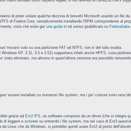
zioni siano blindate sotto l'aspetto legale, e non avendo la certezza che il supp
amo di poter violare qualche dozzina di brevetti Microsoft usando un file da 8
 all'NTFS di Fedora Core, semplicemente installando l'RPM corrispondente al prop
rmente, visto che esite gia'
una guida
in tal senso (pubblicata su
FedoraItalia.
o' trovarsi solo su una partizione FAT od NTFS, non e' del tutto esatta.
i Windows NT: 3.11, 3.5 e 3.51) supportava infatti anche HPFS, cosa piuttos
 stato eliminato, ma almeno in quest'ultima versione era possibile reinserirlo 
 puo' essere installato su numerosi file system, ma i piu' comuni sono senz'al
ibile grazie ad
Ext2 IFS
, un software composto da un driver (che si integra qu
do di leggere e scrivere su entrambi i file system, ma nel caso di Ext3 quest'ul
a da Linux che da Windows, si potrebbe quindi usare Ext2 al posto dell'obsolet