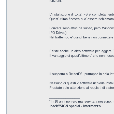
funzioni.
L'installazione di Ext2 IFS e' completamente 
Quest'utlima finestra puo' essere richiamata
I drivers sono attivi da subito, pero' Window
IFO Drives).
Nel frattempo e' quindi bene non connettere 
Esiste anche un altro software per leggere
Il vantaggio di quest'ultimo e' che non neces
Il supporto a ReiserFS, purtroppo in sola let
Nessuno di questi 2 software richiede install
Prestate solo attenzione ai requisiti di si
_________________
"In 18 anni non ero mai servita a nessuno, m
.hack//SIGN special - Intermezzo