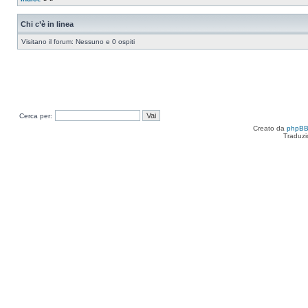
Chi c’è in linea
Visitano il forum: Nessuno e 0 ospiti
Cerca per:
Creato da
phpB
Traduzi