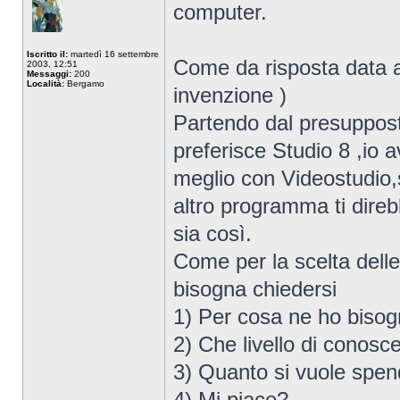
computer.
Iscritto il:
martedì 16 settembre
Come da risposta data a
2003, 12:51
Messaggi:
200
Località:
Bergamo
invenzione )
Partendo dal presuppost
preferisce Studio 8 ,io 
meglio con Videostudio,
altro programma ti direb
sia così.
Come per la scelta delle
bisogna chiedersi
1) Per cosa ne ho bisog
2) Che livello di conos
3) Quanto si vuole spen
4) Mi piace?