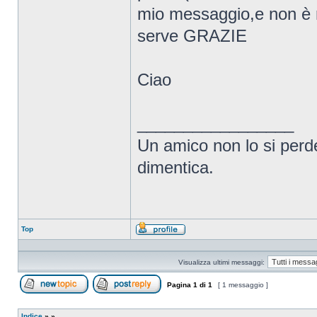
mio messaggio,e non è m
serve GRAZIE
Ciao
_________________
Un amico non lo si perd
dimentica.
Top
Profilo
Visualizza ultimi messaggi:
Pagina
1
di
1
[ 1 messaggio ]
Apri un nuovo argomento
Rispondi all’argomento
Indice
»
»