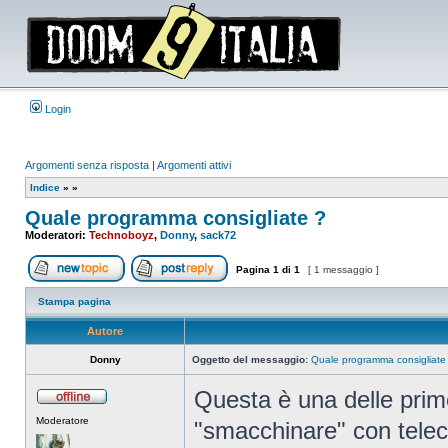
Login
Argomenti senza risposta
|
Argomenti attivi
Indice
»
»
Quale programma consigliate ?
Moderatori:
Technoboyz
,
Donny
,
sack72
Pagina
1
di
1
[ 1 messaggio ]
Apri un nuovo argomento
Rispondi all’argomento
Stampa pagina
Autore
Donny
Oggetto del messaggio:
Quale programma consigliate
Questa è una delle prim
Non
Moderatore
connesso
"smacchinare" con teleca