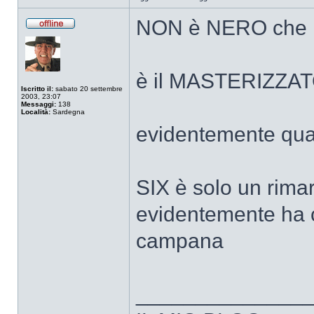
NON è NERO che no
Non
connesso
è il MASTERIZZA
Iscritto il:
sabato 20 settembre
2003, 23:07
Messaggi:
138
Località:
Sardegna
evidentemente qual
SIX è solo un rima
evidentemente ha c
campana
______________