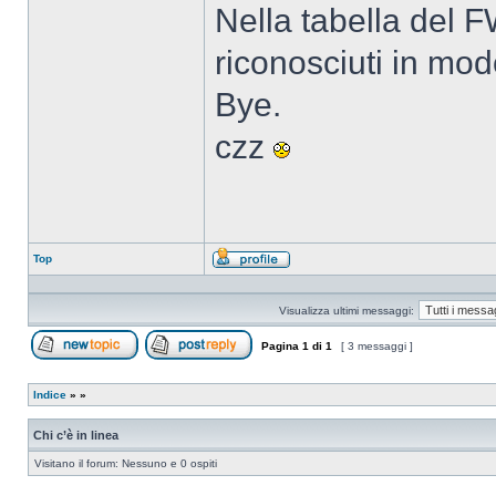
Nella tabella del 
riconosciuti in mod
Bye.
czz
Top
Profilo
Visualizza ultimi messaggi:
Pagina
1
di
1
[ 3 messaggi ]
Apri un nuovo argomento
Rispondi all’argomento
Indice
»
»
Chi c’è in linea
Visitano il forum: Nessuno e 0 ospiti