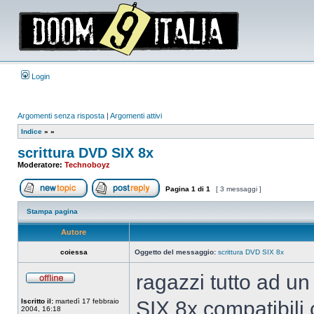
Login
Argomenti senza risposta
|
Argomenti attivi
Indice
»
»
scrittura DVD SIX 8x
Moderatore:
Technoboyz
Pagina
1
di
1
[ 3 messaggi ]
Apri un nuovo argomento
Rispondi all’argomento
Stampa pagina
Autore
coiessa
Oggetto del messaggio:
scrittura DVD SIX 8x
ragazzi tutto ad un
Non
connesso
Iscritto il:
martedì 17 febbraio
SIX 8x compatibili 
2004, 16:18