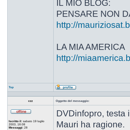
IL MIO BLOG:
PENSARE NON D
http://mauriziosat.
LA MIA AMERICA
http://miaamerica.
Top
Profilo
czz
Oggetto del messaggio:
DVDinfopro, testa i 
Non
connesso
Iscritto il:
sabato 19 luglio
Mauri ha ragione.
2003, 16:08
Messaggi:
28