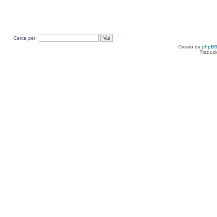
Cerca per:
Creato da
phpB
Traduzi