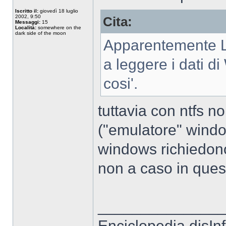
Iscritto il:
giovedì 18 luglio
2002, 9:50
Cita:
Messaggi:
15
Località:
somewhere on the
dark side of the moon
Apparentemente L
a leggere i dati di
cosi'.
tuttavia con ntfs 
("emulatore" window
windows richiedono
non a caso in ques
______________
Enciclopedia disIn