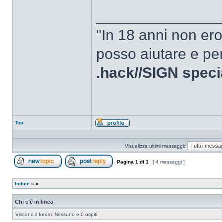
______________
"In 18 anni non er
posso aiutare e per
.hack//SIGN speci
Top
Profilo
Visualizza ultimi messaggi:
Pagina
1
di
1
[ 4 messaggi ]
Apri un nuovo argomento
Rispondi all’argomento
Indice
»
»
Chi c’è in linea
Visitano il forum: Nessuno e 0 ospiti