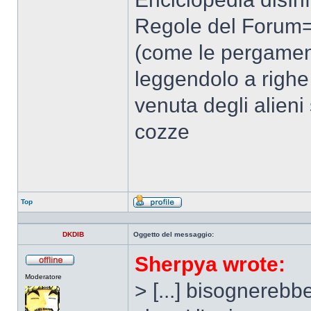
Regole del Forum=t
(come le pergamen
leggendolo a righe 
venuta degli alieni 
cozze
Top
Profilo
DKDIB
Oggetto del messaggio:
Sherpya wrote:
Non
Moderatore
connesso
> [...] bisognereb