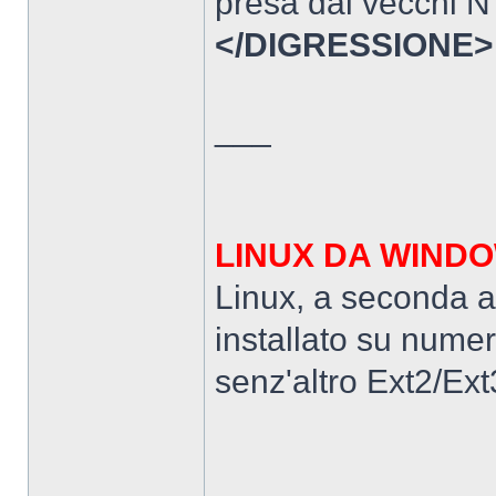
presa dai vecchi N
</DIGRESSIONE>
___
LINUX DA WIND
Linux, a seconda a
installato su numer
senz'altro Ext2/Ex