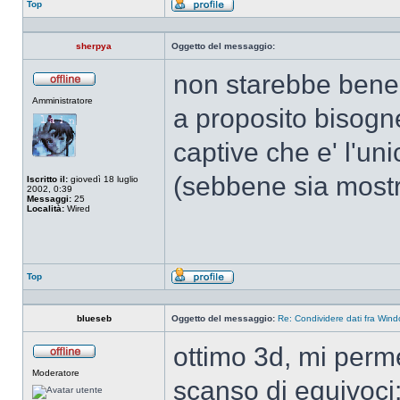
Top
Profilo
sherpya
Oggetto del messaggio:
non starebbe bene 
Non
Amministratore
connesso
a proposito bisogn
captive che e' l'uni
(sebbene sia most
Iscritto il:
giovedì 18 luglio
2002, 0:39
Messaggi:
25
Località:
Wired
Top
Profilo
blueseb
Oggetto del messaggio:
Re: Condividere dati fra Win
ottimo 3d, mi perm
Non
Moderatore
connesso
scanso di equivoci