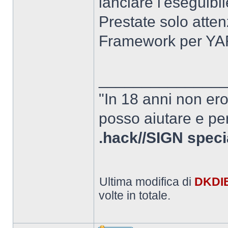
lanciare l'eseguib
Prestate solo atten
Framework per YARe
______________
"In 18 anni non er
posso aiutare e per
.hack//SIGN speci
Ultima modifica di
DKDI
volte in totale.