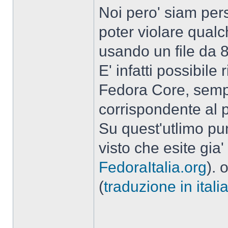
Noi pero' siam pe
poter violare qualc
usando un file da 80
E' infatti possibile 
Fedora Core, semp
corrispondente al p
Su quest'utlimo pu
visto che esite gia'
FedoraItalia.org
). 
(
traduzione in itali