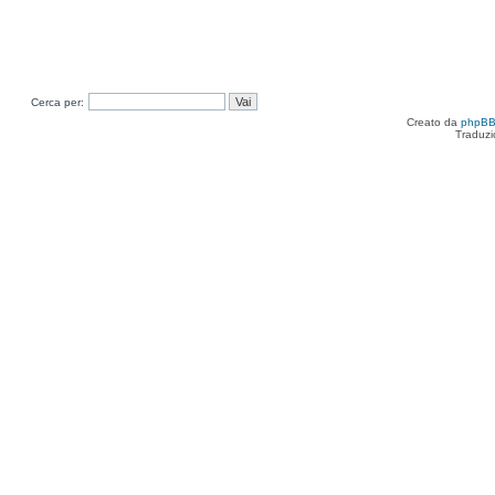
Cerca per:
Creato da
phpB
Traduzi