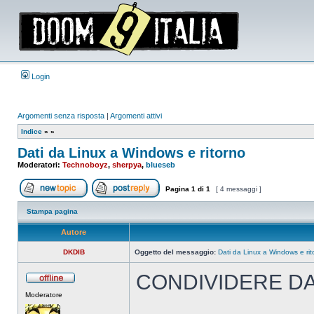
Login
Argomenti senza risposta
|
Argomenti attivi
Indice
»
»
Dati da Linux a Windows e ritorno
Moderatori:
Technoboyz
,
sherpya
,
blueseb
Pagina
1
di
1
[ 4 messaggi ]
Apri un nuovo argomento
Rispondi all’argomento
Stampa pagina
Autore
DKDIB
Oggetto del messaggio:
Dati da Linux a Windows e rit
CONDIVIDERE DA
Non
Moderatore
connesso