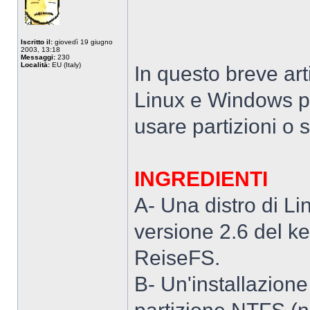
Iscritto il:
giovedì 19 giugno
2003, 13:18
Messaggi:
230
Località:
EU (Italy)
In questo breve art
Linux e Windows p
usare partizioni o 
INGREDIENTI
A- Una distro di L
versione 2.6 del ke
ReiseFS.
B- Un'installazion