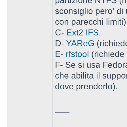
partizione NTFS (ne
sconsiglio pero' di
con parecchi limiti)
C-
Ext2 IFS
.
D-
YAReG
(richie
E-
rfstool
(richiede 
F- Se si usa Fedor
che abilita il supp
dove prenderlo).
___