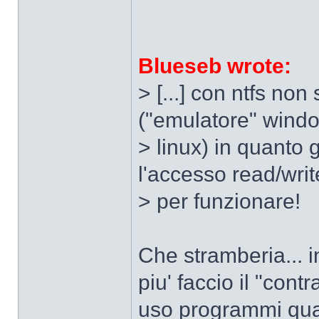
Blueseb wrote:
> [...] con ntfs no
("emulatore" wind
> linux) in quanto 
l'accesso read/writ
> per funzionare!
Che stramberia... i
piu' faccio il "con
uso programmi qua