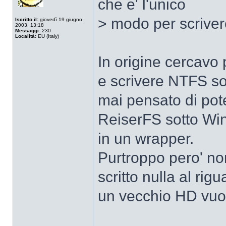
che e' l'unico
> modo per scrivere
Iscritto il:
giovedì 19 giugno
2003, 13:18
Messaggi:
230
Località:
EU (Italy)
In origine cercavo
e scrivere NTFS so
mai pensato di pot
ReiserFS sotto Win
in un wrapper.
Purtroppo pero' no
scritto nulla al ri
un vecchio HD vuo