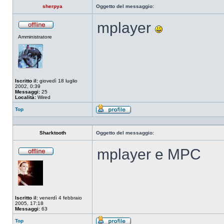
sherpya
Oggetto del messaggio:
mplayer
Non
Amministratore
connesso
Iscritto il:
giovedì 18 luglio
2002, 0:39
Messaggi:
25
Località:
Wired
Top
Profilo
Sharktooth
Oggetto del messaggio:
mplayer e MPC
Non
connesso
Iscritto il:
venerdì 4 febbraio
2005, 17:18
Messaggi:
63
Top