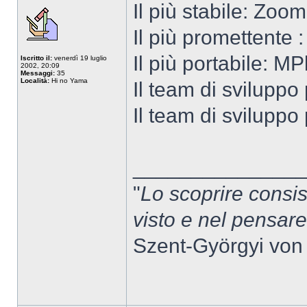
Il più stabile: Zoo
Il più promettente 
Il più portabile: MP
Iscritto il:
venerdì 19 luglio
2002, 20:09
Messaggi:
35
Località:
Hi no Yama
Il team di sviluppo
Il team di sviluppo
______________
"
Lo scoprire consis
visto e nel pensar
Szent-Györgyi von