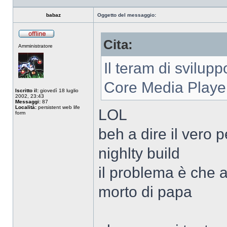
babaz
Oggetto del messaggio:
Cita:
Non
Amministratore
connesso
Il teram di svilup
Core Media Playe
Iscritto il:
giovedì 18 luglio
2002, 23:43
Messaggi:
87
Località:
persistent web life
LOL
form
beh a dire il vero 
nighlty build
il problema è che 
morto di papa