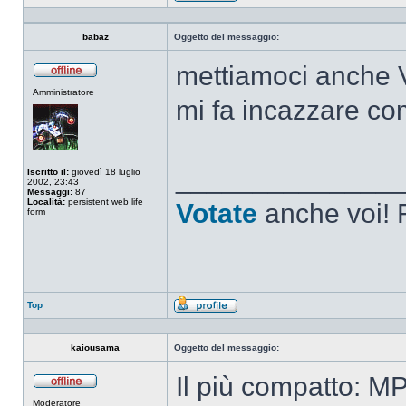
Profilo
babaz
Oggetto del messaggio:
mettiamoci anche 
Non
Amministratore
connesso
mi fa incazzare c
______________
Iscritto il:
giovedì 18 luglio
2002, 23:43
Messaggi:
87
Località:
persistent web life
Votate
anche voi! F
form
Top
Profilo
kaiousama
Oggetto del messaggio:
Il più compatto: M
Non
Moderatore
connesso