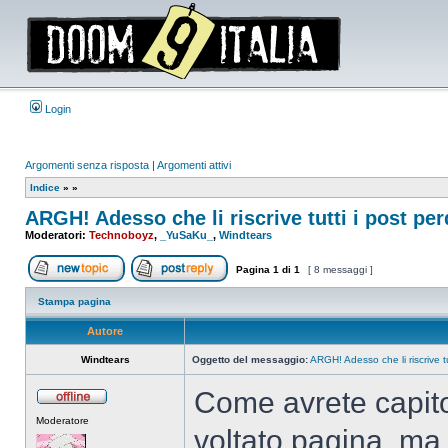
Login
Argomenti senza risposta
|
Argomenti attivi
Indice
»
»
ARGH! Adesso che li riscrive tutti i post per
Moderatori:
Technoboyz
,
_YuSaKu_
,
Windtears
Pagina
1
di
1
[ 8 messaggi ]
Apri un nuovo argomento
Rispondi all’argomento
Stampa pagina
Autore
Windtears
Oggetto del messaggio:
ARGH! Adesso che li riscrive tu
Come avrete capito
Non
Moderatore
connesso
voltato pagina, ma