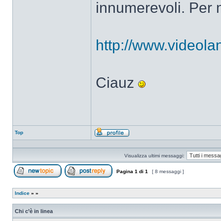
innumerevoli. Per m
http://www.videolan
Ciauz
Top
Profilo
Visualizza ultimi messaggi:
Pagina
1
di
1
[ 8 messaggi ]
Apri un nuovo argomento
Rispondi all’argomento
Indice
»
»
Chi c’è in linea