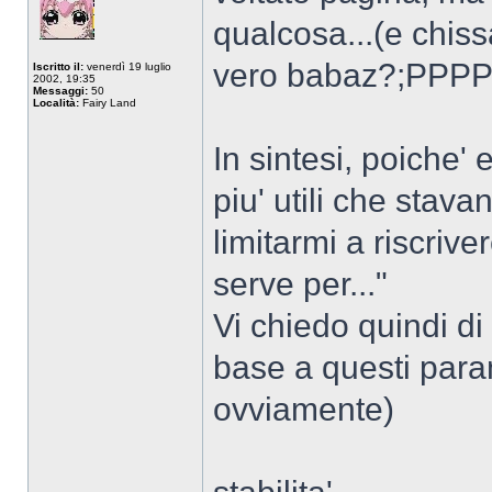
qualcosa...(e chis
vero babaz?;PPPP
Iscritto il:
venerdì 19 luglio
2002, 19:35
Messaggi:
50
Località:
Fairy Land
In sintesi, poiche' 
piu' utili che stav
limitarmi a riscrive
serve per..."
Vi chiedo quindi di 
base a questi param
ovviamente)