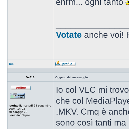
ehrm... ogni tanto
______________
Votate
anche voi! F
Top
Profilo
VeRiS
Oggetto del messaggio:
Io col VLC mi trovo
Non
connesso
che col MediaPlaye
Iscritto il:
martedì 28 settembre
.MKV. Cmq è anche
2004, 14:03
Messaggi:
29
Località:
Napoli
sono così tanti ma 