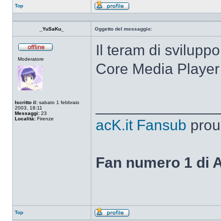
Top
Profilo
_YuSaKu_
Oggetto del messaggio:
Il teram di svilupp
Non
Moderatore
connesso
Core Media Player
______________
Iscritto il:
sabato 1 febbraio
2003, 18:11
Messaggi:
23
Località:
Firenze
acK.it Fansub
prou
Fan numero 1 di 
Top
Profilo