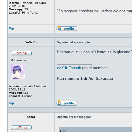
Iscritto il:
venerdì 19 luglio
_________________
2002, 20:09
Messaggi:
35
"
Lo scoprire consiste nel vedere ciò che tu
Località:
Hi no Yama
Top
Profilo
_YuSaKu_
Oggetto del messaggio:
Il teram di sviluppo più lento: se la gioca
Non
Moderatore
connesso
_________________
acK.it Fansub
proud member
Fan numero 1 di Aoi Sakuraba
Iscritto il:
sabato 1 febbraio
2003, 18:11
Messaggi:
23
Località:
Firenze
Top
Profilo
babaz
Oggetto del messaggio:
Cita:
Non