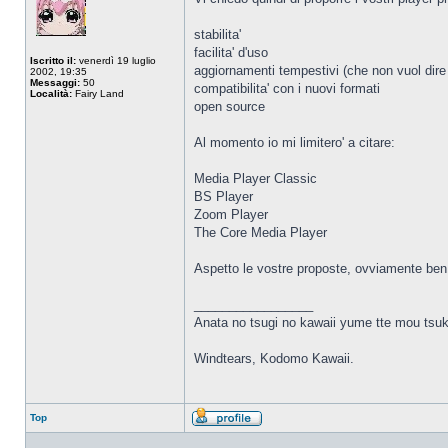
stabilita'
facilita' d'uso
Iscritto il:
venerdì 19 luglio
aggiornamenti tempestivi (che non vuol dire 
2002, 19:35
Messaggi:
50
compatibilita' con i nuovi formati
Località:
Fairy Land
open source
Al momento io mi limitero' a citare:
Media Player Classic
BS Player
Zoom Player
The Core Media Player
Aspetto le vostre proposte, ovviamente ben
_________________
Anata no tsugi no kawaii yume tte mou tsuk
Windtears, Kodomo Kawaii.
Top
Profilo