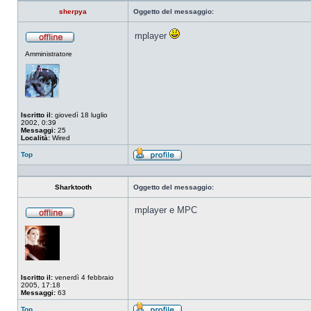
sherpya
Oggetto del messaggio:
mplayer
Non
Amministratore
connesso
Iscritto il:
giovedì 18 luglio
2002, 0:39
Messaggi:
25
Località:
Wired
Top
Profilo
Sharktooth
Oggetto del messaggio:
mplayer e MPC
Non
connesso
Iscritto il:
venerdì 4 febbraio
2005, 17:18
Messaggi:
63
Top