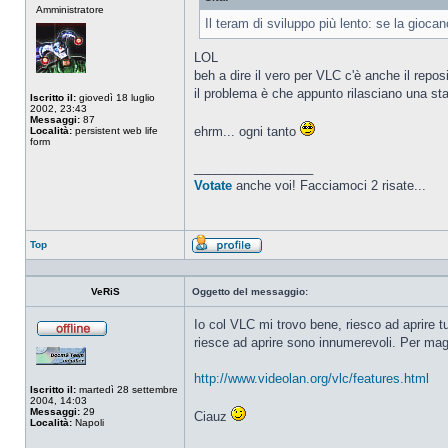
Amministratore
connesso
Il teram di sviluppo più lento: se la gio
LOL
beh a dire il vero per VLC c'è anche il reposi
il problema è che appunto rilasciano una st
Iscritto il:
giovedì 18 luglio
2002, 23:43
Messaggi:
87
ehrm... ogni tanto
Località:
persistent web life
form
_________________
Votate
anche voi! Facciamoci 2 risate...
Top
Profilo
VeRiS
Oggetto del messaggio:
Io col VLC mi trovo bene, riesco ad aprire 
riesce ad aprire sono innumerevoli. Per magg
Non
connesso
http://www.videolan.org/vlc/features.html
Iscritto il:
martedì 28 settembre
2004, 14:03
Messaggi:
29
Ciauz
Località:
Napoli