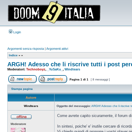
Login
Argomenti senza risposta
|
Argomenti attivi
Indice
»
»
ARGH! Adesso che li riscrive tutti i post per
Moderatori:
Technoboyz
,
_YuSaKu_
,
Windtears
Pagina
1
di
1
[ 8 messaggi ]
Apri un nuovo argomento
Rispondi all’argomento
Stampa pagina
Autore
Windtears
Oggetto del messaggio:
ARGH! Adesso che li riscrive tu
Come avrete capito sicuramente, il forum d
Non
Moderatore
connesso
In sintesi, poiche' e' inutile cercare di rico
Vi chiedo quindi di proporre i vostri player p