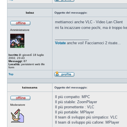
Profilo
babaz
Oggetto del messaggio:
mettiamoci anche VLC - Video Lan Client
Non
mi fa incazzare come pochi, ma è troppo 
Amministratore
connesso
_________________
Votate
anche voi! Facciamoci 2 risate...
Iscritto il:
giovedì 18 luglio
2002, 23:43
Messaggi:
87
Località:
persistent web life
form
Top
Profilo
kaiousama
Oggetto del messaggio:
Il più compatto: MPC
Il più stabile: ZoomPlayer
Non
Moderatore
connesso
Il più promettente : VLC
Il più portabile: MPlayer
Il team di sviluppo più simpatico: VLC
Il team di sviluppo più cafone: MPlayer