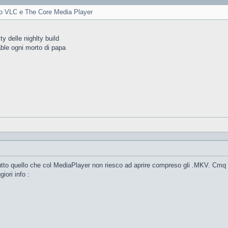
cano VLC e The Core Media Player
ty delle nighlty build
able ogni morto di papa
tutto quello che col MediaPlayer non riesco ad aprire compreso gli .MKV. Cmq 
iori info :