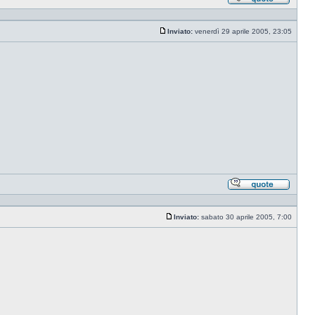
Rispond
citando
Inviato:
venerdì 29 aprile 2005, 23:05
Messaggio
Rispond
citando
Inviato:
sabato 30 aprile 2005, 7:00
Messaggio