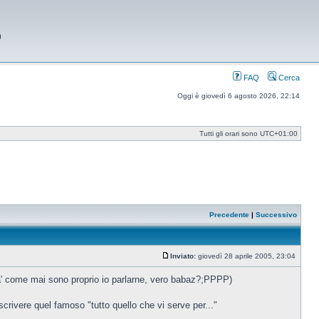
9
FAQ
Cerca
Oggi è giovedì 6 agosto 2026, 22:14
Tutti gli orari sono
UTC+01:00
Precedente
|
Successivo
Inviato:
giovedì 28 aprile 2005, 23:04
Messaggio
a' come mai sono proprio io parlarne, vero babaz?;PPPP)
riscrivere quel famoso "tutto quello che vi serve per..."