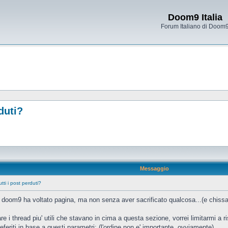
Doom9 Italia
Forum Italiano di Doom
duti?
Messaggio
tti i post perduti?
i doom9 ha voltato pagina, ma non senza aver sacrificato qualcosa...(e chiss
rdare i thread piu' utili che stavano in cima a questa sezione, vorrei limitarmi a 
referiti in base a questi parametri: (l'ordine non e' importante, ovviamente)