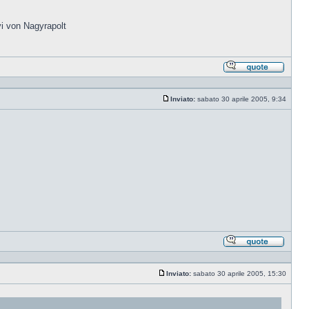
yi von Nagyrapolt
Rispond
citando
Inviato:
sabato 30 aprile 2005, 9:34
Messaggio
Rispond
citando
Inviato:
sabato 30 aprile 2005, 15:30
Messaggio