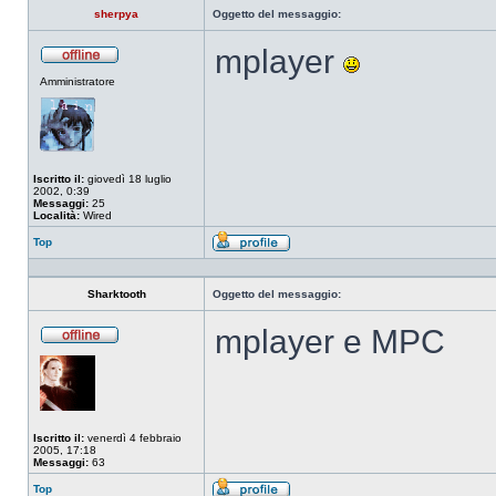
sherpya
Oggetto del messaggio:
mplayer
Non
Amministratore
connesso
Iscritto il:
giovedì 18 luglio
2002, 0:39
Messaggi:
25
Località:
Wired
Top
Profilo
Sharktooth
Oggetto del messaggio:
mplayer e MPC
Non
connesso
Iscritto il:
venerdì 4 febbraio
2005, 17:18
Messaggi:
63
Top