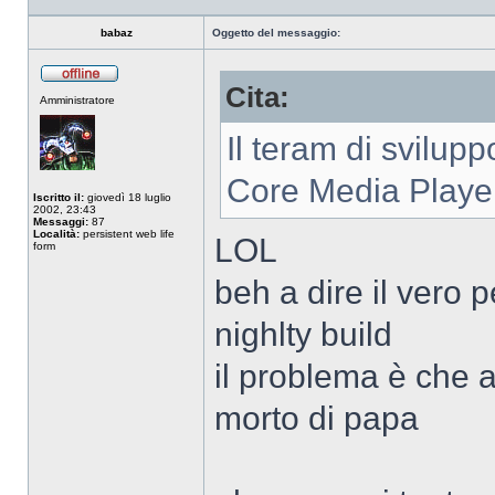
babaz
Oggetto del messaggio:
Cita:
Non
Amministratore
connesso
Il teram di svilup
Core Media Playe
Iscritto il:
giovedì 18 luglio
2002, 23:43
Messaggi:
87
Località:
persistent web life
LOL
form
beh a dire il vero 
nighlty build
il problema è che 
morto di papa