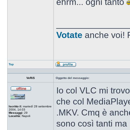
ehrm... ogni tanto
______________
Votate
anche voi! F
Top
Profilo
VeRiS
Oggetto del messaggio:
Io col VLC mi trovo
Non
connesso
che col MediaPlaye
Iscritto il:
martedì 28 settembre
.MKV. Cmq è anche
2004, 14:03
Messaggi:
29
Località:
Napoli
sono così tanti ma 