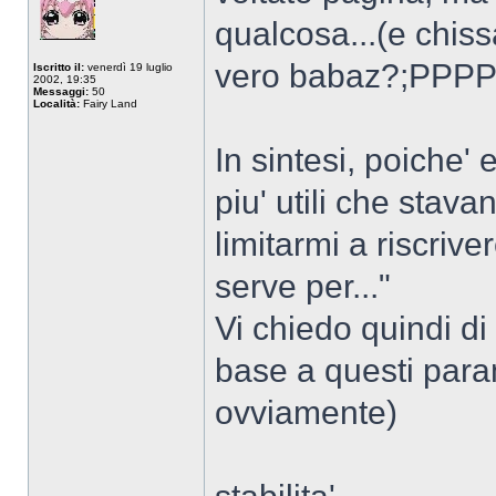
qualcosa...(e chis
vero babaz?;PPPP
Iscritto il:
venerdì 19 luglio
2002, 19:35
Messaggi:
50
Località:
Fairy Land
In sintesi, poiche' 
piu' utili che stav
limitarmi a riscrive
serve per..."
Vi chiedo quindi di 
base a questi param
ovviamente)