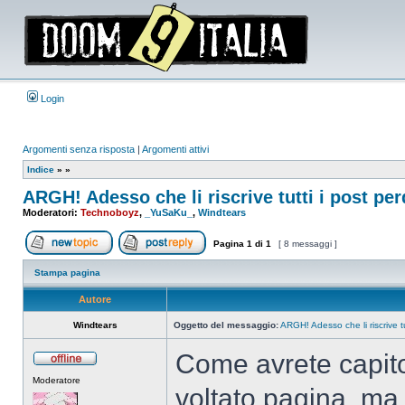
Login
Argomenti senza risposta
|
Argomenti attivi
Indice
»
»
ARGH! Adesso che li riscrive tutti i post per
Moderatori:
Technoboyz
,
_YuSaKu_
,
Windtears
Pagina
1
di
1
[ 8 messaggi ]
Apri un nuovo argomento
Rispondi all’argomento
Stampa pagina
Autore
Windtears
Oggetto del messaggio:
ARGH! Adesso che li riscrive tu
Come avrete capito
Non
Moderatore
connesso
voltato pagina, ma