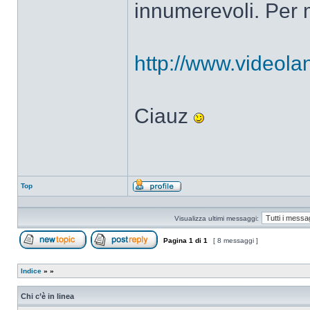
innumerevoli. Per m
http://www.videolan
Ciauz
Top
Profilo
Visualizza ultimi messaggi:
Pagina
1
di
1
[ 8 messaggi ]
Apri un nuovo argomento
Rispondi all’argomento
Indice
»
»
Chi c’è in linea