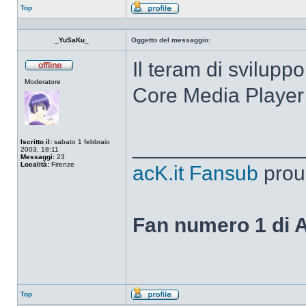
Top
Profilo
_YuSaKu_
Oggetto del messaggio:
Il teram di svilupp
Non
Moderatore
connesso
Core Media Player
______________
Iscritto il:
sabato 1 febbraio
2003, 18:11
Messaggi:
23
Località:
Firenze
acK.it Fansub
prou
Fan numero 1 di 
Top
Profilo