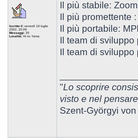
Il più stabile: Zoo
Il più promettente 
Il più portabile: MP
Iscritto il:
venerdì 19 luglio
2002, 20:09
Messaggi:
35
Località:
Hi no Yama
Il team di sviluppo
Il team di sviluppo
______________
"
Lo scoprire consis
visto e nel pensar
Szent-Györgyi von