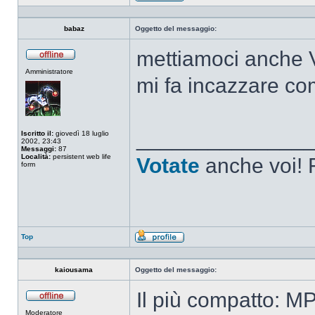
Profilo
babaz
Oggetto del messaggio:
mettiamoci anche 
Non
Amministratore
connesso
mi fa incazzare c
______________
Iscritto il:
giovedì 18 luglio
2002, 23:43
Messaggi:
87
Località:
persistent web life
Votate
anche voi! F
form
Top
Profilo
kaiousama
Oggetto del messaggio:
Il più compatto: M
Non
Moderatore
connesso