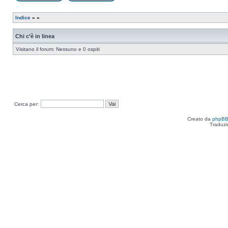
Apri un nuovo argomento
Rispondi all’argomento
Indice
»
»
Chi c’è in linea
Visitano il forum: Nessuno e 0 ospiti
Cerca per:
Creato da
phpB
Traduzi