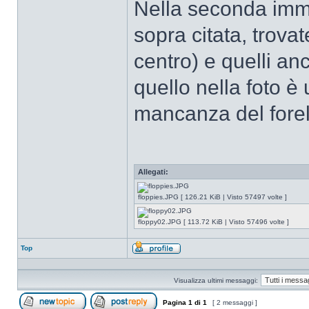
Nella seconda imma
sopra citata, trovat
centro) e quelli an
quello nella foto 
mancanza del forell
Allegati:
floppies.JPG [ 126.21 KiB | Visto 57497 volte ]
floppy02.JPG [ 113.72 KiB | Visto 57496 volte ]
Top
Profilo
Visualizza ultimi messaggi:
Pagina
1
di
1
[ 2 messaggi ]