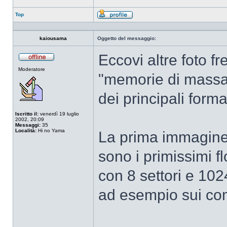
Top
Profilo
kaiousama
Oggetto del messaggio:
Eccovi altre foto f
Non
Moderatore
connesso
"memorie di massa"
dei principali forma
Iscritto il:
venerdì 19 luglio
2002, 20:09
Messaggi:
35
Località:
Hi no Yama
La prima immagine 
sono i primissimi f
con 8 settori e 102
ad esempio sui co