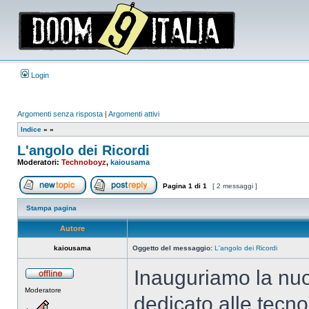
Login
Argomenti senza risposta
|
Argomenti attivi
Indice
»
»
L'angolo dei Ricordi
Moderatori:
Technoboyz
,
kaiousama
Pagina
1
di
1
[ 2 messaggi ]
Apri un nuovo argomento
Rispondi all’argomento
Stampa pagina
Autore
kaiousama
Oggetto del messaggio:
L'angolo dei Ricordi
Inauguriamo la nuo
Non
Moderatore
connesso
dedicato alle tecn