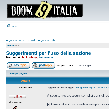
Login
Argomenti senza risposta
|
Argomenti attivi
Indice
»
»
Suggerimenti per l'uso della sezione
Moderatori:
Technoboyz
,
kaiousama
Pagina
1
di
1
[ 1 messaggio ]
Apri un nuovo argomento
Rispondi all’argomento
Stampa pagina
Autore
kaiousama
Oggetto del messaggio:
Suggerimenti per l'uso della 
A seguito trovate alcuni semplici consigli p
Non
Moderatore
connesso
[-]
Create titoli il più possibile semplici e di