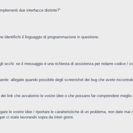
mplementi due interfacce distinte?"
che identifichi il linguaggio di programmazione in questione:
li occhi: se il messaggio è una richiesta di assistenza per redarre codice / c
le: allegate quando possibile degli screenshot dei bug che avete riscontrato o
 dei link che avvalorino le vostre idee o che possano far comprendere meglio ai
spiegare le vostre idee / riportare le caratteristiche di un problema, non date 
ri ci state lavorando sopra da interi giorni.