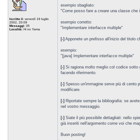
esempio sbagliato:
"Come posso fare a creare una classe che i
Iscritto il:
venerdì 19 luglio
esempio corretto:
2002, 20:09
Messaggi:
35
"Implementare interfacce multiple"
Località:
Hi no Yama
[-]
Apponete un prefisso all'inizio del titolo 
esempio:
"[java] Implementare interfacce multiple"
[-]
Si ragiona molto meglio col codice sotto g
facendo riferimento.
[-]
Spesso un'immagine serve più di cento paro
modificare.
[-]
Riportate sempre la bibliografia: se avete
nel vostro messaggio.
[-]
Siate il più possibile dettagliati: nello 
già inseriti nell'argomento come voi che maga
Buon posting!