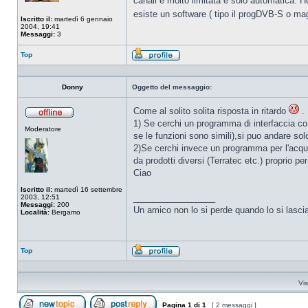
canali è molto limitata e solo automatica. Ho
esiste un software ( tipo il progDVB-S o magari
Iscritto il:
martedì 6 gennaio
2004, 19:41
Messaggi:
3
Top
Profilo
Donny
Oggetto del messaggio:
Come al solito solita risposta in ritardo
.
Non
1) Se cerchi un programma di interfaccia con
Moderatore
connesso
se le funzioni sono simili),si puo andare solo
2)Se cerchi invece un programma per l'acquisi
da prodotti diversi (Terratec etc.) proprio per
Ciao
Iscritto il:
martedì 16 settembre
_________________
2003, 12:51
Messaggi:
200
Un amico non lo si perde quando lo si lasci
Località:
Bergamo
Top
Profilo
Vis
Pagina
1
di
1
[ 2 messaggi ]