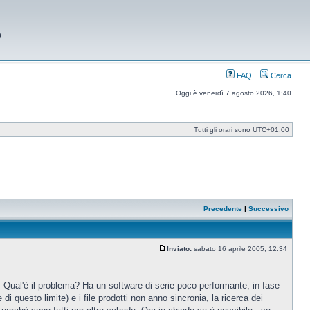
9
FAQ
Cerca
Oggi è venerdì 7 agosto 2026, 1:40
Tutti gli orari sono
UTC+01:00
Precedente
|
Successivo
Inviato:
sabato 16 aprile 2005, 12:34
Messaggio
 Qual'è il problema? Ha un software di serie poco performante, in fase
i questo limite) e i file prodotti non anno sincronia, la ricerca dei