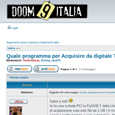
Login
Argomenti senza risposta
|
Argomenti attivi
Indice
»
»
Quale programma per Acquisire da digitale T
Moderatori:
Technoboyz
,
Donny
,
sack72
Pagina
1
di
1
[ 2 messaggi ]
Apri un nuovo argomento
Rispondi all’argomento
Stampa pagina
Autore
Daltanius
Oggetto del messaggio:
Quale programma per Acquisire
Salve a tutti
:
Non
Io ho una scheda PCI la FlyDVB-T della Life
connesso
di acquisizione crea solo file da 1 GB ( il mo