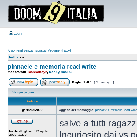
Login
Argomenti senza risposta
|
Argomenti attivi
Indice
»
»
pinnacle e memoria read write
Moderatori:
Technoboyz
,
Donny
,
sack72
Pagina
1
di
1
[ 2 messaggi ]
Apri un nuovo argomento
Rispondi all’argomento
Stampa pagina
Autore
garibaldi2000
Oggetto del messaggio:
pinnacle e memoria read writ
salve a tutti ragazz
Non
connesso
Iscritto il:
giovedì 17 aprile
Incuriosito dai vs 
2003, 21:30