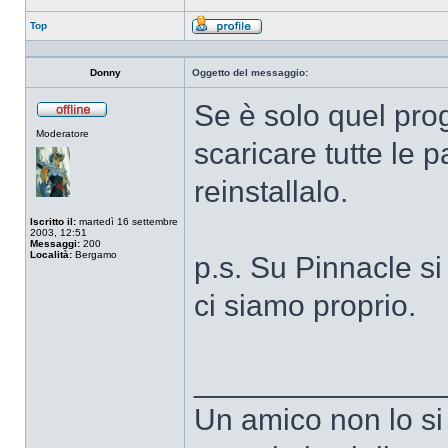
Top
Profilo
Donny
Oggetto del messaggio:
Se è solo quel pr
Non
Moderatore
connesso
scaricare tutte le p
reinstallalo.
Iscritto il:
martedì 16 settembre
2003, 12:51
Messaggi:
200
Località:
Bergamo
p.s. Su Pinnacle si 
ci siamo proprio.
______________
Un amico non lo si