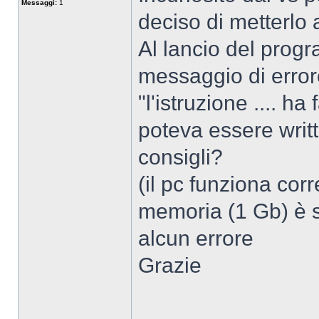
Messaggi:
1
deciso di metterlo a
Al lancio del prog
messaggio di error
"l'istruzione .... h
poteva essere writ
consigli?
(il pc funziona cor
memoria (1 Gb) è s
alcun errore
Grazie