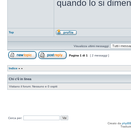
quando lo si dimen
Top
Profilo
Visualizza ultimi messaggi:
Pagina
1
di
1
[ 2 messaggi ]
Apri un nuovo argomento
Rispondi all’argomento
Indice
»
»
Chi c’è in linea
Visitano il forum: Nessuno e 0 ospiti
Cerca per:
Creato da
phpB
Traduzi