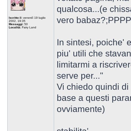
qualcosa...(e chis
vero babaz?;PPPP
Iscritto il:
venerdì 19 luglio
2002, 19:35
Messaggi:
50
Località:
Fairy Land
In sintesi, poiche' 
piu' utili che stav
limitarmi a riscrive
serve per..."
Vi chiedo quindi di 
base a questi param
ovviamente)