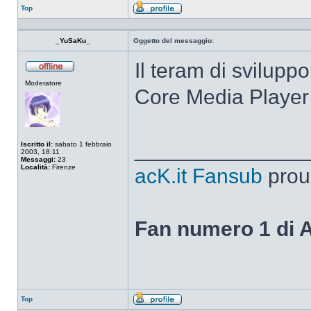
Top
Profilo
_YuSaKu_
Oggetto del messaggio:
Il teram di svilupp
Non
Moderatore
connesso
Core Media Player
______________
Iscritto il:
sabato 1 febbraio
2003, 18:11
Messaggi:
23
Località:
Firenze
acK.it Fansub
prou
Fan numero 1 di 
Top
Profilo