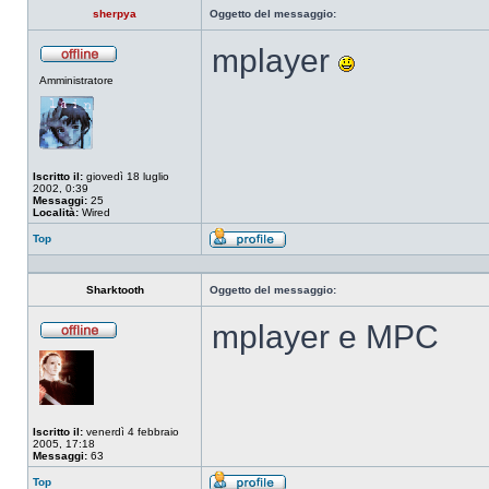
sherpya
Oggetto del messaggio:
mplayer
Non
Amministratore
connesso
Iscritto il:
giovedì 18 luglio
2002, 0:39
Messaggi:
25
Località:
Wired
Top
Profilo
Sharktooth
Oggetto del messaggio:
mplayer e MPC
Non
connesso
Iscritto il:
venerdì 4 febbraio
2005, 17:18
Messaggi:
63
Top