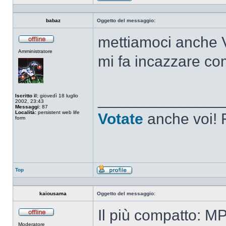
Profilo
babaz
Oggetto del messaggio:
mettiamoci anche 
Non
Amministratore
connesso
mi fa incazzare c
______________
Iscritto il:
giovedì 18 luglio
2002, 23:43
Messaggi:
87
Località:
persistent web life
Votate
anche voi! F
form
Top
Profilo
kaiousama
Oggetto del messaggio:
Il più compatto: M
Non
Moderatore
connesso