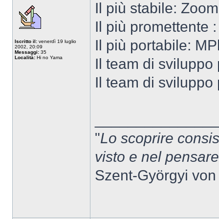
Il più stabile: Zoo
Il più promettente 
Il più portabile: MP
Iscritto il:
venerdì 19 luglio
2002, 20:09
Messaggi:
35
Località:
Hi no Yama
Il team di sviluppo
Il team di sviluppo
______________
"
Lo scoprire consis
visto e nel pensar
Szent-Györgyi von