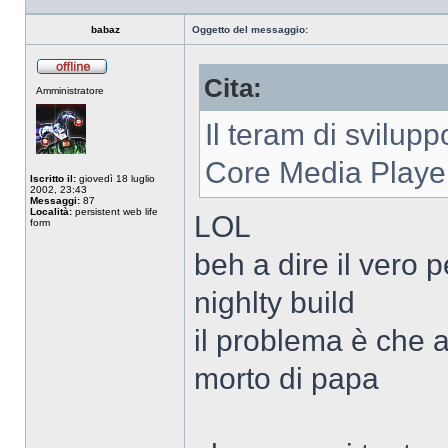
babaz
Oggetto del messaggio:
Cita:
Non
Amministratore
connesso
Il teram di svilup
Core Media Playe
Iscritto il:
giovedì 18 luglio
2002, 23:43
Messaggi:
87
Località:
persistent web life
LOL
form
beh a dire il vero 
nighlty build
il problema è che 
morto di papa