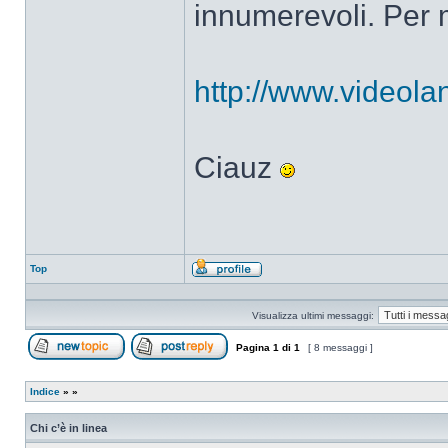
innumerevoli. Per m
http://www.videolan
Ciauz
Top
Profilo
Visualizza ultimi messaggi:
Pagina
1
di
1
[ 8 messaggi ]
Apri un nuovo argomento
Rispondi all’argomento
Indice
»
»
Chi c’è in linea