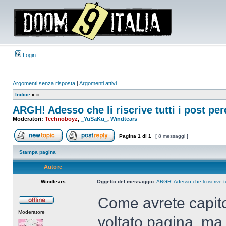
Login
Argomenti senza risposta
|
Argomenti attivi
Indice
»
»
ARGH! Adesso che li riscrive tutti i post per
Moderatori:
Technoboyz
,
_YuSaKu_
,
Windtears
Pagina
1
di
1
[ 8 messaggi ]
Apri un nuovo argomento
Rispondi all’argomento
Stampa pagina
Autore
Windtears
Oggetto del messaggio:
ARGH! Adesso che li riscrive tu
Come avrete capito
Non
Moderatore
connesso
voltato pagina, ma