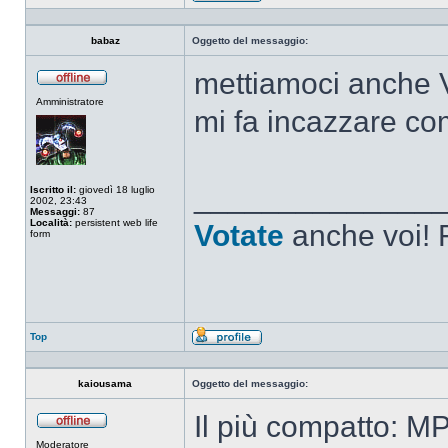
Profilo
babaz
Oggetto del messaggio:
mettiamoci anche 
Non
Amministratore
connesso
mi fa incazzare c
______________
Iscritto il:
giovedì 18 luglio
2002, 23:43
Messaggi:
87
Località:
persistent web life
Votate
anche voi! F
form
Top
Profilo
kaiousama
Oggetto del messaggio:
Il più compatto: M
Non
Moderatore
connesso