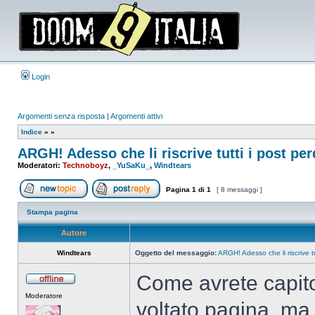
Login
Argomenti senza risposta
|
Argomenti attivi
Indice
»
»
ARGH! Adesso che li riscrive tutti i post per
Moderatori:
Technoboyz
,
_YuSaKu_
,
Windtears
Pagina
1
di
1
[ 8 messaggi ]
Apri un nuovo argomento
Rispondi all’argomento
Stampa pagina
Autore
Windtears
Oggetto del messaggio:
ARGH! Adesso che li riscrive tu
Come avrete capito
Non
Moderatore
connesso
voltato pagina, ma