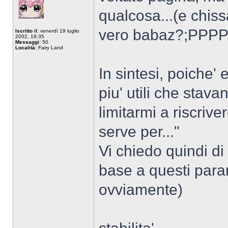
qualcosa...(e chis
vero babaz?;PPPP
Iscritto il:
venerdì 19 luglio
2002, 19:35
Messaggi:
50
Località:
Fairy Land
In sintesi, poiche' 
piu' utili che stav
limitarmi a riscrive
serve per..."
Vi chiedo quindi di 
base a questi param
ovviamente)