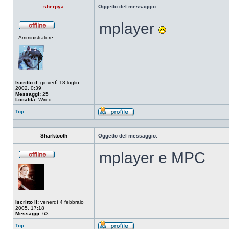
sherpya
Oggetto del messaggio:
mplayer
Non
Amministratore
connesso
Iscritto il:
giovedì 18 luglio
2002, 0:39
Messaggi:
25
Località:
Wired
Top
Profilo
Sharktooth
Oggetto del messaggio:
mplayer e MPC
Non
connesso
Iscritto il:
venerdì 4 febbraio
2005, 17:18
Messaggi:
63
Top