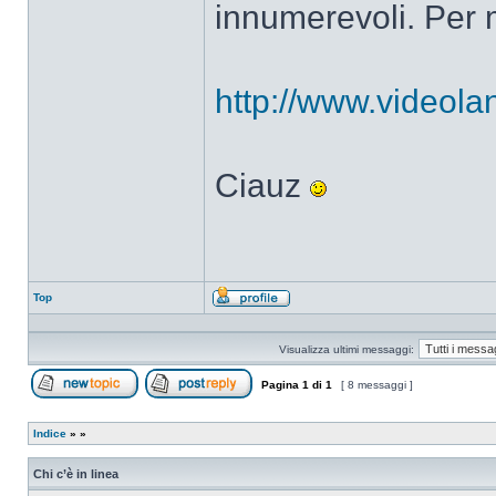
innumerevoli. Per m
http://www.videolan
Ciauz
Top
Profilo
Visualizza ultimi messaggi:
Pagina
1
di
1
[ 8 messaggi ]
Apri un nuovo argomento
Rispondi all’argomento
Indice
»
»
Chi c’è in linea