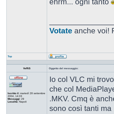
ehrm... ogni tanto
______________
Votate
anche voi! F
Top
Profilo
VeRiS
Oggetto del messaggio:
Io col VLC mi trovo
Non
connesso
che col MediaPlaye
Iscritto il:
martedì 28 settembre
.MKV. Cmq è anche
2004, 14:03
Messaggi:
29
Località:
Napoli
sono così tanti ma 