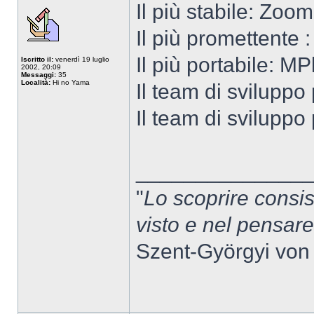
Il più stabile: Zoo
Il più promettente 
Il più portabile: MP
Iscritto il:
venerdì 19 luglio
2002, 20:09
Messaggi:
35
Località:
Hi no Yama
Il team di sviluppo
Il team di sviluppo
______________
"
Lo scoprire consis
visto e nel pensar
Szent-Györgyi von