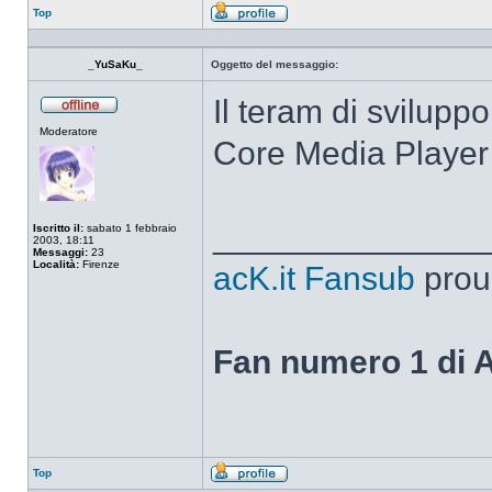
Top
Profilo
_YuSaKu_
Oggetto del messaggio:
Il teram di svilupp
Non
Moderatore
connesso
Core Media Player
______________
Iscritto il:
sabato 1 febbraio
2003, 18:11
Messaggi:
23
Località:
Firenze
acK.it Fansub
prou
Fan numero 1 di 
Top
Profilo