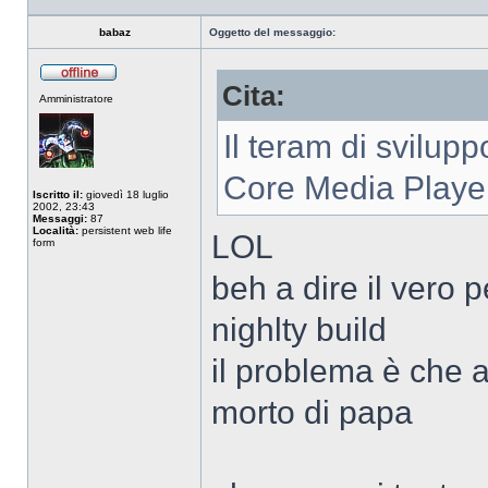
babaz
Oggetto del messaggio:
Cita:
Non
Amministratore
connesso
Il teram di svilup
Core Media Playe
Iscritto il:
giovedì 18 luglio
2002, 23:43
Messaggi:
87
Località:
persistent web life
LOL
form
beh a dire il vero 
nighlty build
il problema è che 
morto di papa