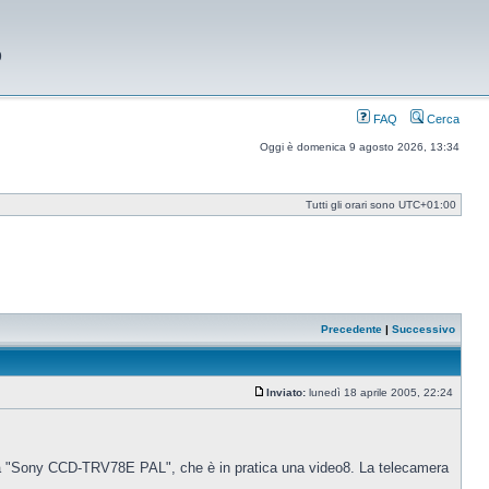
9
FAQ
Cerca
Oggi è domenica 9 agosto 2026, 13:34
Tutti gli orari sono
UTC+01:00
Precedente
|
Successivo
Inviato:
lunedì 18 aprile 2005, 22:24
Messaggio
ra "Sony CCD-TRV78E PAL", che è in pratica una video8. La telecamera