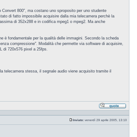
eo Convert 800", ma costano uno sproposito per uno studente
o di fatto impossibile acquisire dalla mia telecamera perchè la
e massima di 352x288 e in codifica mpeg1 o mpeg2. Ma anche
one è fondamentale per la qualità delle immagini. Secondo la scheda
'senza compressione''. Modalità che permette via software di acquisire,
 di 720x576 pixel a 25fps.
a telecamera stessa, il segnale audio viene acquisito tramite il
Rispond
citando
Inviato:
venerdì 29 aprile 2005, 13:10
Messaggio