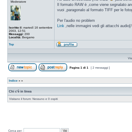
Moderatore
connesso
Il formato RAW è ,come viene segnalato anc
vuoi ,paragonalo al formato TIFF per le foto
Per l'audio no problem
Link
,nelle immagini vedi gli attacchi audio[/
Iscritto il:
martedì 16 settembre
2003, 12:51
Messaggi:
200
Località:
Bergamo
Top
Profilo
Vis
Pagina
1
di
1
[ 2 messaggi ]
Apri un nuovo argomento
Rispondi all’argomento
Indice
»
»
Chi c’è in linea
Visitano il forum: Nessuno e 0 ospiti
Cerca per: