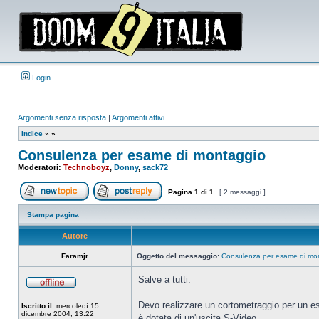
Login
Argomenti senza risposta
|
Argomenti attivi
Indice
»
»
Consulenza per esame di montaggio
Moderatori:
Technoboyz
,
Donny
,
sack72
Pagina
1
di
1
[ 2 messaggi ]
Apri un nuovo argomento
Rispondi all’argomento
Stampa pagina
Autore
Faramjr
Oggetto del messaggio:
Consulenza per esame di mo
Salve a tutti.
Non
connesso
Devo realizzare un cortometraggio per un 
Iscritto il:
mercoledì 15
dicembre 2004, 13:22
è dotata di un'uscita S-Video.