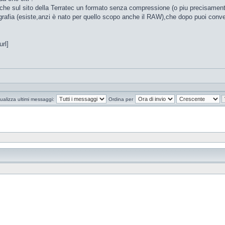
he sul sito della Terratec un formato senza compressione (o piu precisamen
grafia (esiste,anzi è nato per quello scopo anche il RAW),che dopo puoi conve
url]
ualizza ultimi messaggi:
Ordina per