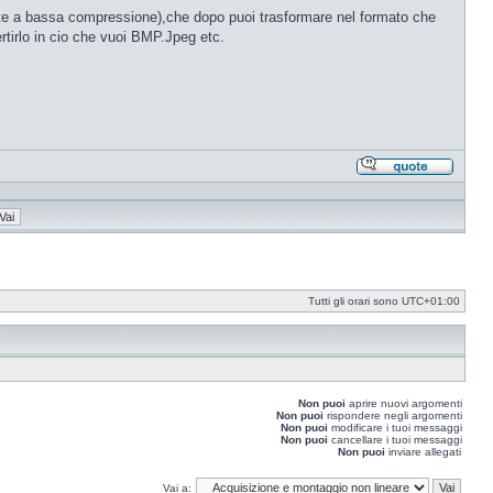
te a bassa compressione),che dopo puoi trasformare nel formato che
rtirlo in cio che vuoi BMP.Jpeg etc.
Rispond
citando
Tutti gli orari sono
UTC+01:00
Non puoi
aprire nuovi argomenti
Non puoi
rispondere negli argomenti
Non puoi
modificare i tuoi messaggi
Non puoi
cancellare i tuoi messaggi
Non puoi
inviare allegati
Vai a: