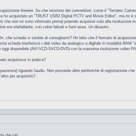
quisizione firewire. So che esistono dei convertitori, come il "Terratec Cam
fa ho acquistato un "TRUST USB2 Digital PCTV and Movie Editor", ma mi è stat
io che non mi sono informato prima) potendo acquisire solo alla risoluzion
e era sfarfallante, con colori falsati e fuori asse. Un disastro.
, che scheda vi sentite di consigliarmi? Ho letto che il formato di acquisizi
sta scheda trasferisce i dati video da analogico a digitale in modalità RAW '
to oggi disponibile (AVI-VCD-SVCD-DVD) con la massima risoluzione video PAL
mato acquisisce in pratica?
zienza) riguardo l'audio. Non possiedo altre periferiche di registrazione che l
altro per acquisirlo?
.
a che citi .