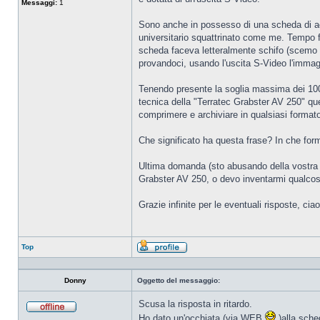
Messaggi:
1
Sono anche in possesso di una scheda di ac
universitario squattrinato come me. Tempo 
scheda faceva letteralmente schifo (scemo 
provandoci, usando l'uscita S-Video l'immagin
Tenendo presente la soglia massima dei 100¤
tecnica della "Terratec Grabster AV 250" que
comprimere e archiviare in qualsiasi forma
Che significato ha questa frase? In che for
Ultima domanda (sto abusando della vostra pa
Grabster AV 250, o devo inventarmi qualcos'
Grazie infinite per le eventuali risposte, ciao
Top
Profilo
Donny
Oggetto del messaggio:
Scusa la risposta in ritardo.
Non
Ho dato un'occhiata (via WEB
)alla sched