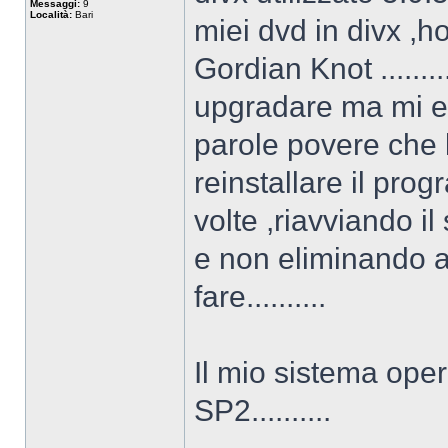
Messaggi:
9
Località:
Bari
miei dvd in divx ,h
Gordian Knot .......
upgradare ma mi e
parole povere che l'
reinstallare il prog
volte ,riavviando il
e non eliminando a
fare..........
Il mio sistema ope
SP2..........