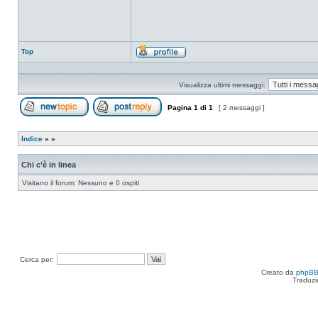
Top
Profilo
Visualizza ultimi messaggi:
Pagina
1
di
1
[ 2 messaggi ]
Apri un nuovo argomento
Rispondi all’argomento
Indice
»
»
Chi c’è in linea
Visitano il forum: Nessuno e 0 ospiti
Cerca per:
Creato da
phpB
Traduzi