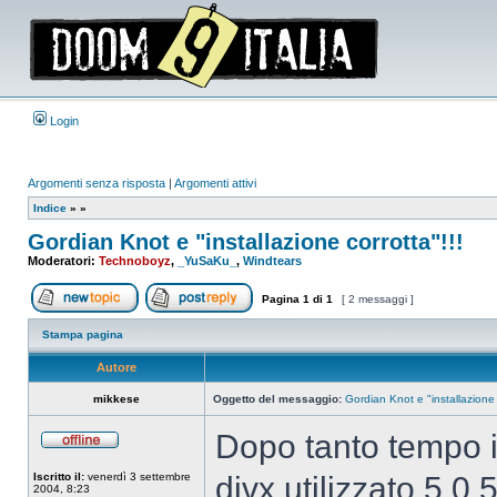
Login
Argomenti senza risposta
|
Argomenti attivi
Indice
»
»
Gordian Knot e "installazione corrotta"!!!
Moderatori:
Technoboyz
,
_YuSaKu_
,
Windtears
Pagina
1
di
1
[ 2 messaggi ]
Apri un nuovo argomento
Rispondi all’argomento
Stampa pagina
Autore
mikkese
Oggetto del messaggio:
Gordian Knot e "installazione 
Dopo tanto tempo i
Non
connesso
Iscritto il:
venerdì 3 settembre
divx utilizzato 5.0.
2004, 8:23