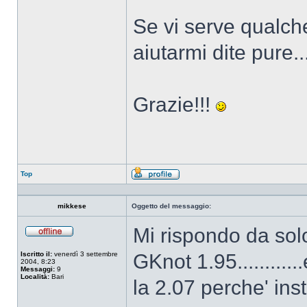
Se vi serve qualche
aiutarmi dite pure.....
Grazie!!!
Top
Profilo
mikkese
Oggetto del messaggio:
Mi rispondo da so
Non
connesso
Iscritto il:
venerdì 3 settembre
GKnot 1.95.........
2004, 8:23
Messaggi:
9
Località:
Bari
la 2.07 perche' insta