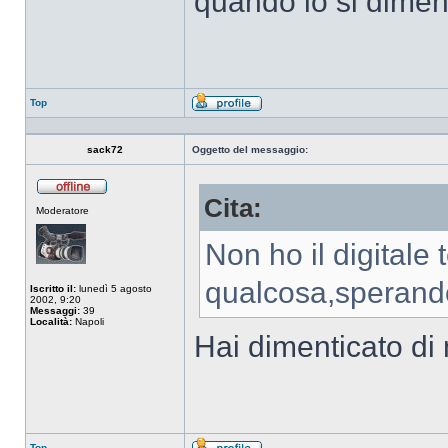
quando lo si dimen
Top
Profilo
sack72
Oggetto del messaggio:
Cita:
Non
Moderatore
connesso
Non ho il digitale
qualcosa,sperando
Iscritto il:
lunedì 5 agosto
2002, 9:20
Messaggi:
39
Località:
Napoli
Hai dimenticato di m
Top