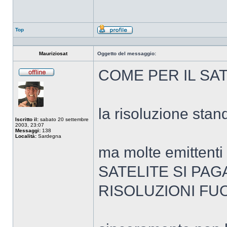
Top
Profilo
Mauriziosat
Oggetto del messaggio:
COME PER IL SA
Non
connesso
la risoluzione sta
Iscritto il:
sabato 20 settembre
2003, 23:07
Messaggi:
138
Località:
Sardegna
ma molte emittenti
SATELITE SI PA
RISOLUZIONI FU