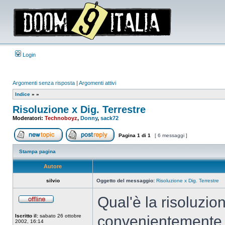
Login
Argomenti senza risposta
|
Argomenti attivi
Indice
»
»
Risoluzione x Dig. Terrestre
Moderatori:
Technoboyz
,
Donny
,
sack72
Pagina
1
di
1
[ 6 messaggi ]
Apri un nuovo argomento
Rispondi all’argomento
Stampa pagina
Autore
silvio
Oggetto del messaggio:
Risoluzione x Dig. Terrestre
Qual'è la risoluzio
Non
connesso
Iscritto il:
sabato 26 ottobre
convenientemente 
2002, 16:14