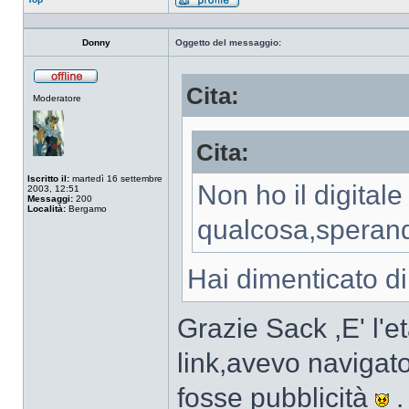
Profilo
Donny
Oggetto del messaggio:
Cita:
Non
Moderatore
connesso
Cita:
Iscritto il:
martedì 16 settembre
Non ho il digitale
2003, 12:51
Messaggi:
200
Località:
Bergamo
qualcosa,sperand
Hai dimenticato di 
Grazie Sack ,E' l'e
link,avevo navigat
fosse pubblicità
.