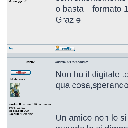
Messaggi:
22
o basta il formato
Grazie
Top
Profilo
Donny
Oggetto del messaggio:
Non ho il digitale 
Non
Moderatore
connesso
qualcosa,sperando 
______________
Iscritto il:
martedì 16 settembre
2003, 12:51
Messaggi:
200
Località:
Bergamo
Un amico non lo si