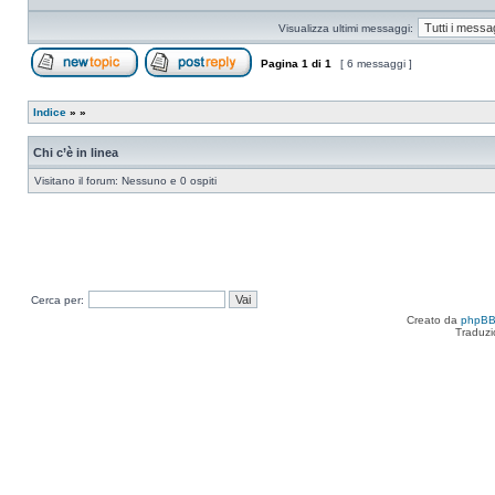
Visualizza ultimi messaggi:
Pagina
1
di
1
[ 6 messaggi ]
Apri un nuovo argomento
Rispondi all’argomento
Indice
»
»
Chi c’è in linea
Visitano il forum: Nessuno e 0 ospiti
Cerca per:
Creato da
phpB
Traduzi