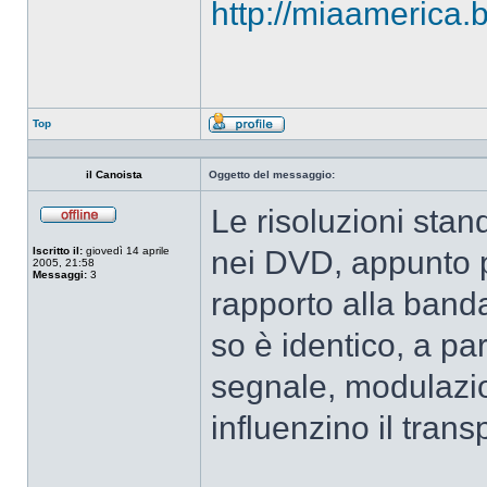
http://miaamerica.
Top
Profilo
il Canoista
Oggetto del messaggio:
Le risoluzioni sta
Non
connesso
Iscritto il:
giovedì 14 aprile
nei DVD, appunto pe
2005, 21:58
Messaggi:
3
rapporto alla banda
so è identico, a pa
segnale, modulazio
influenzino il trans