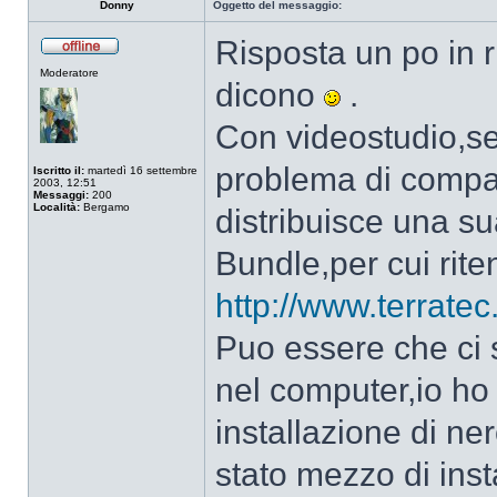
Donny
Oggetto del messaggio:
Risposta un po in 
Non
Moderatore
connesso
dicono
.
Con videostudio,se
problema di compatib
Iscritto il:
martedì 16 settembre
2003, 12:51
Messaggi:
200
Località:
Bergamo
distribuisce una su
Bundle,per cui rite
http://www.terratec
Puo essere che ci s
nel computer,io ho
installazione di ner
stato mezzo di insta