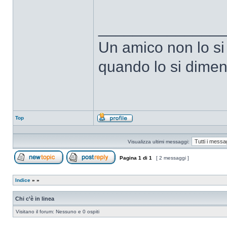
______________
Un amico non lo si
quando lo si dimen
Top
Profilo
Visualizza ultimi messaggi:
Pagina
1
di
1
[ 2 messaggi ]
Apri un nuovo argomento
Rispondi all’argomento
Indice
»
»
Chi c’è in linea
Visitano il forum: Nessuno e 0 ospiti