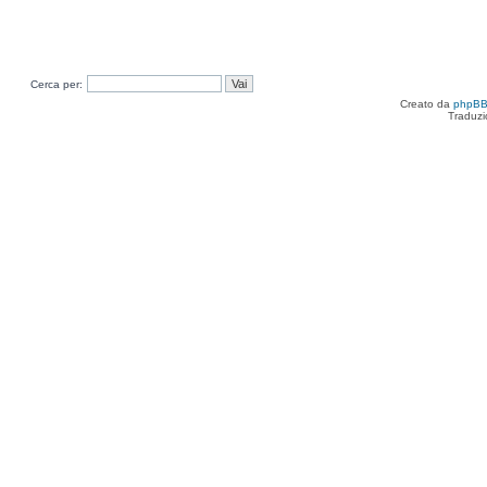
Cerca per:
Creato da
phpB
Traduzi