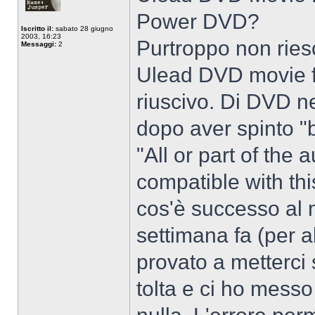
Power DVD?
Iscritto il:
sabato 28 giugno
2003, 16:23
Purtroppo non riesc
Messaggi:
2
Ulead DVD movie fa
riuscivo. Di DVD ne
dopo aver spinto "
"All or part of the 
compatible with this
cos'è successo al 
settimana fa (per al
provato a metterci
tolta e ci ho messo