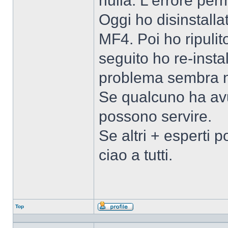
nulla. L'errore pe
Oggi ho disinstal
MF4. Poi ho ripulit
seguito ho re-inst
problema sembra n
Se qualcuno ha avu
possono servire.
Se altri + esperti 
ciao a tutti.
Top
Profilo