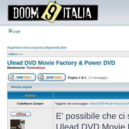
Login
Argomenti senza risposta
|
Argomenti attivi
Indice
»
»
Ulead DVD Movie Factory & Power DVD
Moderatore:
Technoboyz
Pagina
1
di
1
[ 2 messaggi ]
Apri un nuovo argomento
Rispondi all’argomento
Stampa pagina
Autore
CodeName:Jumper
Oggetto del messaggio:
Ulead DVD Movie Factory & 
E' possibile che ci 
Non
connesso
Ulead DVD Movie Fa