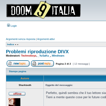
Login
Argomenti senza risposta
|
Argomenti attivi
Indice
»
»
Problemi riproduzione DIVX
Moderatori:
Technoboyz
,
_YuSaKu_
,
Windtears
Pagina
2
di
2
[ 12 messaggi ]
Apri un nuovo argomento
Rispondi all’argomento
Stampa pagina
Autore
Sharktooth
Oggetto del messaggio:
Perfetto, quindi sembra che il tuo lettore s
Tieni a mente queste cose per le future codi
Non
connesso