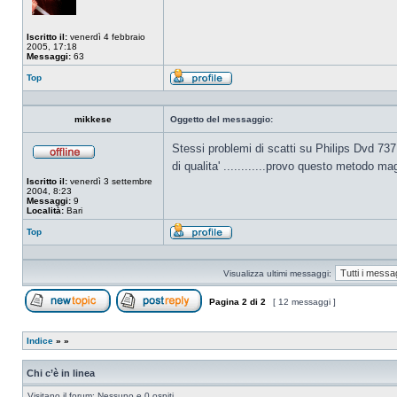
Iscritto il:
venerdì 4 febbraio
2005, 17:18
Messaggi:
63
Top
Profilo
mikkese
Oggetto del messaggio:
Stessi problemi di scatti su Philips Dvd 73
Non
di qualita' ............provo questo metodo ma
connesso
Iscritto il:
venerdì 3 settembre
2004, 8:23
Messaggi:
9
Località:
Bari
Top
Profilo
Visualizza ultimi messaggi:
Pagina
2
di
2
[ 12 messaggi ]
Apri un nuovo argomento
Rispondi all’argomento
Indice
»
»
Chi c’è in linea
Visitano il forum: Nessuno e 0 ospiti