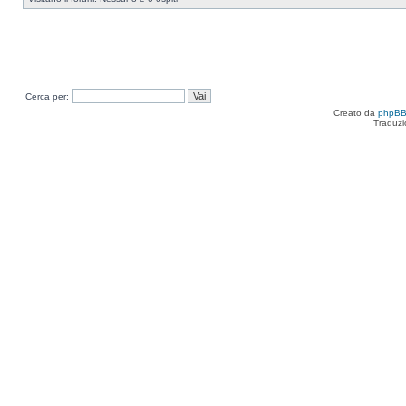
Cerca per:
Creato da
phpB
Traduzi