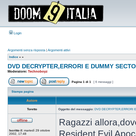
Login
Argomenti senza risposta
|
Argomenti attivi
Indice
»
»
DVD DECRYPTER,ERRORI E DUMMY SECTOR
Moderatore:
Technoboyz
Pagina
1
di
1
[ 6 messaggi ]
Apri un nuovo argomento
Rispondi all’argomento
Stampa pagina
Autore
Toretto
Oggetto del messaggio:
DVD DECRYPTER,ERRORI E
Ragazzi allora,dov
Non
connesso
Iscritto il:
martedì 29 ottobre
Resident Evil Apoc
2002, 17:48