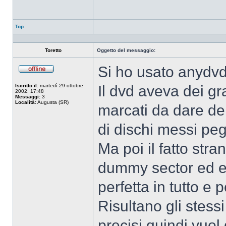
Top
Toretto
Oggetto del messaggio:
Si ho usato anydvd
Non
connesso
Iscritto il:
martedì 29 ottobre
Il dvd aveva dei gr
2002, 17:48
Messaggi:
3
Località:
Augusta (SR)
marcati da dare de
di dischi messi peg
Ma poi il fatto stra
dummy sector ed er
perfetta in tutto e p
Risultano gli stessi
precisi,quindi vuol