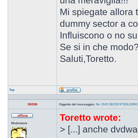
una meraviglia!!!
Mi spiegate allora t
dummy sector a co
Influiscono o no sul
Se si in che modo
Saluti,Toretto.
Top
Profilo
DKDIB
Oggetto del messaggio:
Re: DVD DECRYPTER,ERRO
Toretto wrote:
Non
Moderatore
connesso
> [...] anche dvdwa