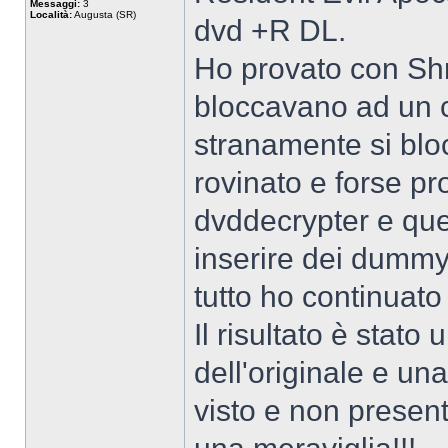
Messaggi:
3
Località:
Augusta (SR)
dvd +R DL.
Ho provato con Shri
bloccavano ad un 
stranamente si blo
rovinato e forse pr
dvddecrypter e que
inserire dei dummy
tutto ho continuato 
Il risultato è stat
dell'originale e un
visto e non presen