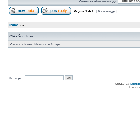
Visualizza ultimi messaggi:
Pagina
1
di
1
[ 6 messaggi ]
Apri un nuovo argomento
Rispondi all’argomento
Indice
»
»
Chi c’è in linea
Visitano il forum: Nessuno e 0 ospiti
Cerca per:
Creato da
phpB
Traduzi