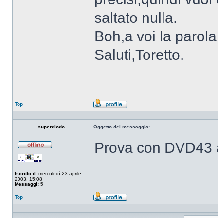
saltato nulla.
Boh,a voi la parola
Saluti,Toretto.
Top
Profilo
superdiodo
Oggetto del messaggio:
Prova con DVD43 a
Non
connesso
Iscritto il:
mercoledì 23 aprile
2003, 15:08
Messaggi:
5
Top
Profilo