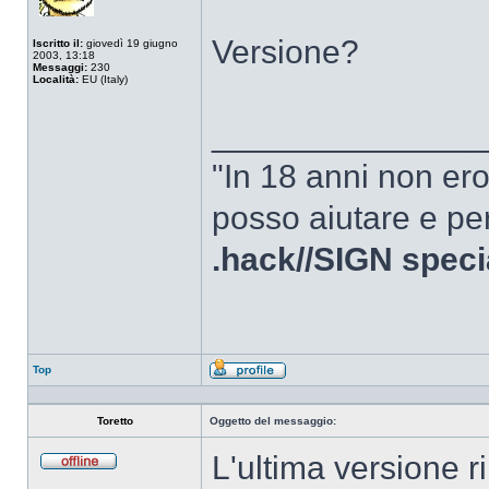
Versione?
Iscritto il:
giovedì 19 giugno
2003, 13:18
Messaggi:
230
Località:
EU (Italy)
______________
"In 18 anni non er
posso aiutare e per
.hack//SIGN speci
Top
Profilo
Toretto
Oggetto del messaggio:
L'ultima versione ri
Non
connesso