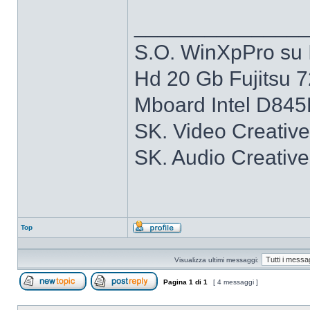
______________
S.O. WinXpPro su 
Hd 20 Gb Fujitsu 
Mboard Intel D84
SK. Video Creativ
SK. Audio Creativ
Top
Profilo
Visualizza ultimi messaggi:
Pagina
1
di
1
[ 4 messaggi ]
Apri un nuovo argomento
Rispondi all’argomento