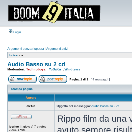
Login
Argomenti senza risposta
|
Argomenti attivi
Indice
»
»
Audio Basso su 2 cd
Moderatori:
Technoboyz
,
_YuSaKu_
,
Windtears
Pagina
1
di
1
[ 4 messaggi ]
Apri un nuovo argomento
Rispondi all’argomento
Stampa pagina
Autore
cletus
Oggetto del messaggio:
Audio Basso su 2 cd
Rippo film da una 
Non
connesso
Iscritto il:
giovedì 7 ottobre
avuto sempre risul
2004, 17:08