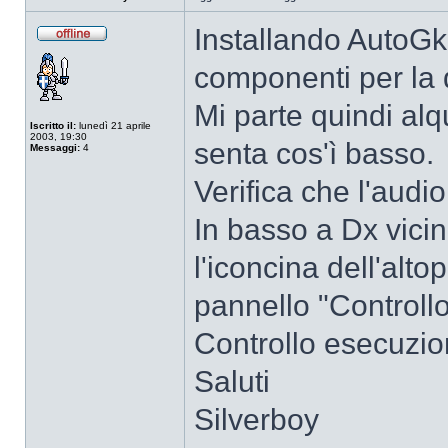
Installando AutoGk 
Non
connesso
componenti per la 
Mi parte quindi alq
Iscritto il:
lunedì 21 aprile
2003, 19:30
senta cos'ì basso.
Messaggi:
4
Verifica che l'audi
In basso a Dx vicin
l'iconcina dell'altop
pannello "Controllo
Controllo esecuzi
Saluti
Silverboy