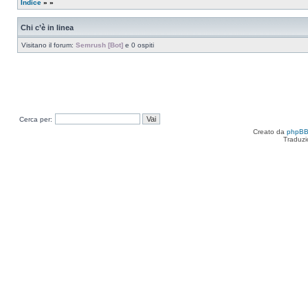
Indice
»
»
Chi c’è in linea
Visitano il forum:
Semrush [Bot]
e 0 ospiti
Cerca per:
Creato da
phpB
Traduzi