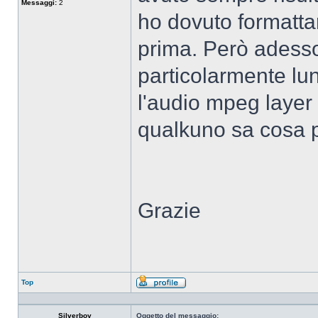
Messaggi:
2
ho dovuto formattar
prima. Però adess
particolarmente lun
l'audio mpeg layer
qualkuno sa cosa 
Grazie
Top
Profilo
Silverboy
Oggetto del messaggio: