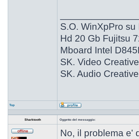
______________
S.O. WinXpPro su 
Hd 20 Gb Fujitsu 
Mboard Intel D84
SK. Video Creativ
SK. Audio Creativ
Top
Profilo
Sharktooth
Oggetto del messaggio:
No, il problema e'
Non
connesso