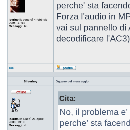
perche' sta facend
Forza l'audio in M
Iscritto il:
venerdì 4 febbraio
2005, 17:18
vai sul pannello di
Messaggi:
63
decodificare l'AC3) 
Top
Profilo
Silverboy
Oggetto del messaggio:
Cita:
Non
connesso
No, il problema e'
Iscritto il:
lunedì 21 aprile
perche' sta facend
2003, 19:30
Messaggi:
4