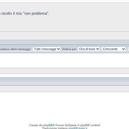
risolto il mio "non problema".
ualizza ultimi messaggi:
Ordina per
Creato da
phpBB
® Forum Software © phpBB Limited
Traduzione Italiana
phpBB-Italia.it