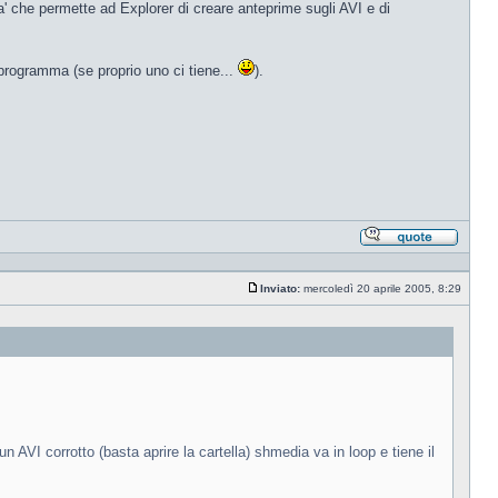
alita' che permette ad Explorer di creare anteprime sugli AVI e di
o programma (se proprio uno ci tiene...
).
Rispond
citando
Inviato:
mercoledì 20 aprile 2005, 8:29
Messaggio
 AVI corrotto (basta aprire la cartella) shmedia va in loop e tiene il