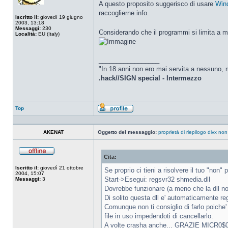
A questo proposito suggerisco di usare
Win
raccoglierne info.
Iscritto il:
giovedì 19 giugno
2003, 13:18
Messaggi:
230
Considerando che il programmi si limita a mod
Località:
EU (Italy)
_________________
"In 18 anni non ero mai servita a nessuno, m
.hack//SIGN special - Intermezzo
Top
Profilo
AKENAT
Oggetto del messaggio:
proprietà di riepilogo divx non 
Cita:
Non
connesso
Iscritto il:
giovedì 21 ottobre
Se proprio ci tieni a risolvere il tuo "non" 
2004, 15:07
Start->Esegui: regsvr32 shmedia.dll
Messaggi:
3
Dovrebbe funzionare (a meno che la dll non
Di solito questa dll e' automaticamente reg
Comunque non ti consiglio di farlo poiche' 
file in uso impedendoti di cancellarlo.
A volte crasha anche... GRAZIE MICR0$