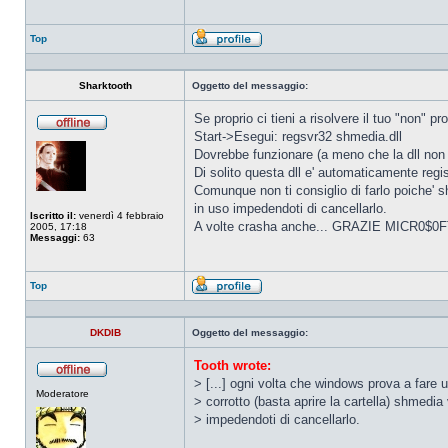
Top
Profilo
Sharktooth
Oggetto del messaggio:
Se proprio ci tieni a risolvere il tuo "non" pr
Start->Esegui: regsvr32 shmedia.dll
Non
connesso
Dovrebbe funzionare (a meno che la dll non s
Di solito questa dll e' automaticamente regis
Comunque non ti consiglio di farlo poiche' sh
in uso impedendoti di cancellarlo.
Iscritto il:
venerdì 4 febbraio
A volte crasha anche... GRAZIE MICR0$0F
2005, 17:18
Messaggi:
63
Top
Profilo
DKDIB
Oggetto del messaggio:
Tooth wrote:
> [...] ogni volta che windows prova a fare 
Non
Moderatore
connesso
> corrotto (basta aprire la cartella) shmedia v
> impedendoti di cancellarlo.