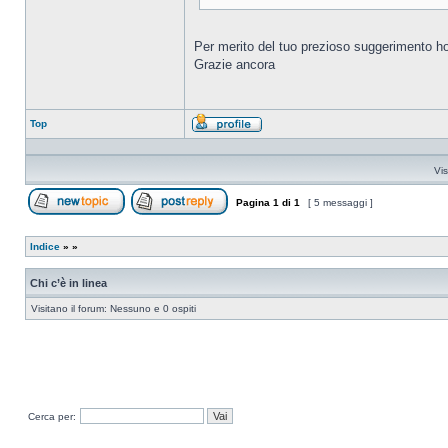
Per merito del tuo prezioso suggerimento ho 
Grazie ancora
Top
Profilo
Vis
Pagina
1
di
1
[ 5 messaggi ]
Apri un nuovo argomento
Rispondi all’argomento
Indice
»
»
Chi c’è in linea
Visitano il forum: Nessuno e 0 ospiti
Cerca per: