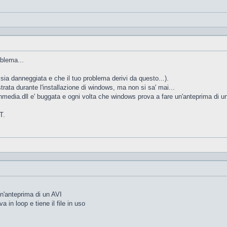
oblema...
ia danneggiata e che il tuo problema derivi da questo...).
trata durante l'installazione di windows, ma non si sa' mai...
media.dll e' buggata e ogni volta che windows prova a fare un'anteprima di un AV
T.
un'anteprima di un AVI
a in loop e tiene il file in uso