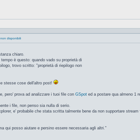
 non disponibili
tanza chiaro.
e tempo è questo: quando vado su proprietà di
logo, trovo scritto: "proprietà di riepilogo non
e stesse cose dell'altro post!
 pero' prova ad analizzare i tuoi file con
GSpot
ed a postare qua almeno 1 re
ente i file, non penso sia nulla di serio.
xplorer, e' probabile che stata scritta talmente bene da non supportare stream 
a qui posso aiutare e persino essere necessaria agli altri."