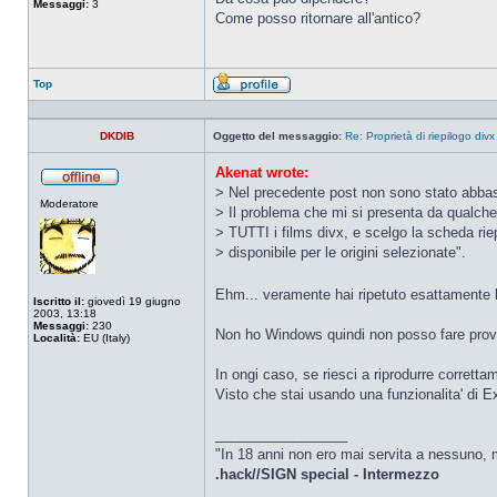
Messaggi:
3
Come posso ritornare all'antico?
Top
Profilo
DKDIB
Oggetto del messaggio:
Re: Proprietà di riepilogo divx
Akenat wrote:
> Nel precedente post non sono stato abbas
Non
Moderatore
connesso
> Il problema che mi si presenta da qualch
> TUTTI i films divx, e scelgo la scheda riepi
> disponibile per le origini selezionate".
Ehm... veramente hai ripetuto esattamente l
Iscritto il:
giovedì 19 giugno
2003, 13:18
Messaggi:
230
Non ho Windows quindi non posso fare prove,
Località:
EU (Italy)
In ongi caso, se riesci a riprodurre correttam
Visto che stai usando una funzionalita' di E
_________________
"In 18 anni non ero mai servita a nessuno, m
.hack//SIGN special - Intermezzo