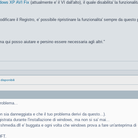
dows XP AVI Fix
(attualmente e' il VI dall'alto), il quale disabilita' la funzion
ificare il Registro, e' possibile ripristinare la funzionalita' sempre da quest
a qui posso aiutare e persino essere necessaria agli altri."
disponibili
problema...
 sia danneggiata e che il tuo problema derivi da questo...).
istrata durante l'installazione di windows, ma non si sa' mai...
shmedia.dll e' buggata e ogni volta che windows prova a fare un'anteprima di un
0FT.