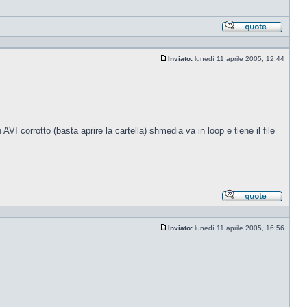
Rispond
citando
Inviato:
lunedì 11 aprile 2005, 12:44
Messaggio
I corrotto (basta aprire la cartella) shmedia va in loop e tiene il file
Rispond
citando
Inviato:
lunedì 11 aprile 2005, 16:56
Messaggio