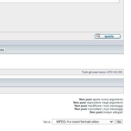
Rispond
citando
Tutti gli orari sono
UTC+01:00
Non puoi
aprire nuovi argomenti
Non puoi
rispondere negli argomenti
Non puoi
modificare i tuoi messaggi
Non puoi
cancellare i tuoi messaggi
Non puoi
inviare allegati
Vai a: