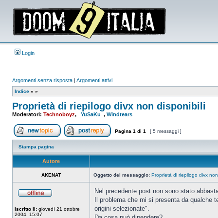
Login
Argomenti senza risposta
|
Argomenti attivi
Indice
»
»
Proprietà di riepilogo divx non disponibili
Moderatori:
Technoboyz
,
_YuSaKu_
,
Windtears
Pagina
1
di
1
[ 5 messaggi ]
Apri un nuovo argomento
Rispondi all’argomento
Stampa pagina
Autore
AKENAT
Oggetto del messaggio:
Proprietà di riepilogo divx non
Nel precedente post non sono stato abbasta
Il problema che mi si presenta da qualche te
Non
connesso
origini selezionate".
Iscritto il:
giovedì 21 ottobre
2004, 15:07
Da cosa può dipendere?