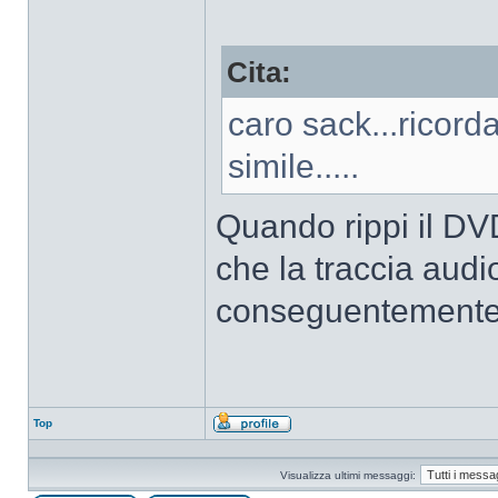
Cita:
caro sack...ricorda
simile.....
Quando rippi il D
che la traccia audi
conseguentemente 
Top
Profilo
Visualizza ultimi messaggi: