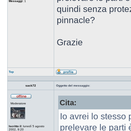
Messaggi:
1
quindi senza protez
pinnacle?
Grazie
Top
Profilo
sack72
Oggetto del messaggio:
Cita:
Non
Moderatore
connesso
Io avrei lo stesso
prelevare le parti 
Iscritto il:
lunedì 5 agosto
2002, 9:20