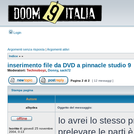
Login
Argomenti senza risposta
|
Argomenti attivi
Indice
»
»
inserimento file da DVD a pinnacle studio 9
Moderatori:
Technoboyz
,
Donny
,
sack72
Pagina
2
di
2
[ 12 messaggi ]
Apri un nuovo argomento
Rispondi all’argomento
Stampa pagina
Autore
albydea
Oggetto del messaggio:
Io avrei lo stesso 
Non
connesso
Iscritto il:
giovedì 25 novembre
prelevare le parti è
2004, 0:13