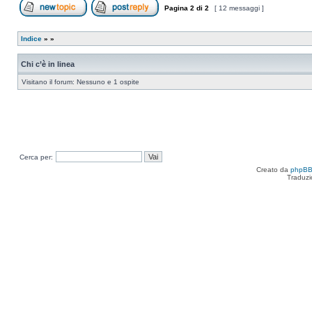
Pagina
2
di
2
[ 12 messaggi ]
Apri un nuovo argomento
Rispondi all’argomento
Indice
»
»
Chi c’è in linea
Visitano il forum: Nessuno e 1 ospite
Cerca per:
Creato da
phpB
Traduzi