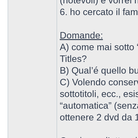
(notevoli) e vorrei
6. ho cercato il fa
Domande:
A) come mai sotto “
Titles?
B) Qual’é quello b
C) Volendo conserva
sottotitoli, ecc., e
“automatica” (senz
ottenere 2 dvd da 