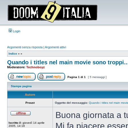
Login
Argomenti senza risposta
|
Argomenti attivi
Indice
»
»
Quando i titles nel main movie sono troppi..
Moderatore:
Technoboyz
Pagina
1
di
1
[ 5 messaggi ]
Apri un nuovo argomento
Rispondi all’argomento
Stampa pagina
Autore
Proust
Oggetto del messaggio:
Quando i titles nel main movie
Buona giornata a t
Non
connesso
Iscritto il:
giovedì 14 aprile
Mi fa piacere esse
2005, 14:18