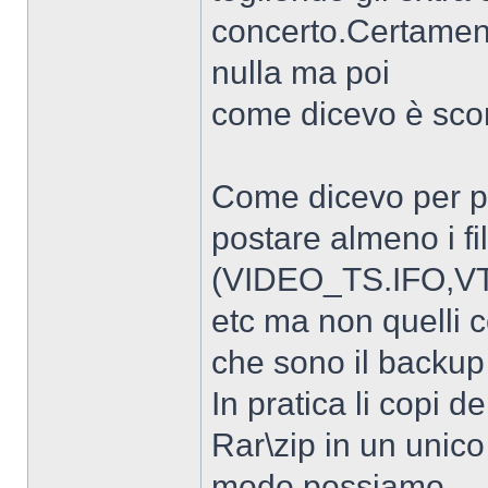
concerto.Certament
nulla ma poi
come dicevo è scomo
Come dicevo per po
postare almeno i fil
(VIDEO_TS.IFO,VT
etc ma non quelli 
che sono il backup d
In pratica li copi d
Rar\zip in un unico 
modo possiamo