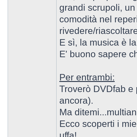
grandi scrupoli, un
comodità nel reper
rivedere/riascoltare
E sì, la musica è l
E' buono sapere che
Per entrambi:
Troverò DVDfab e p
ancora).
Ma ditemi...multia
Ecco scoperti i mie
uffa!