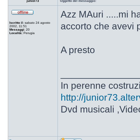
junior73
Oggetto del messaggio:
Azz MAuri .....mi ha
Non
connesso
Iscritto il:
sabato 24 agosto
accorto che avevi 
2002, 11:51
Messaggi:
20
Località:
Perugia
A presto
______________
In perenne costruzi
http://junior73.alte
Dvd musicali ,Video