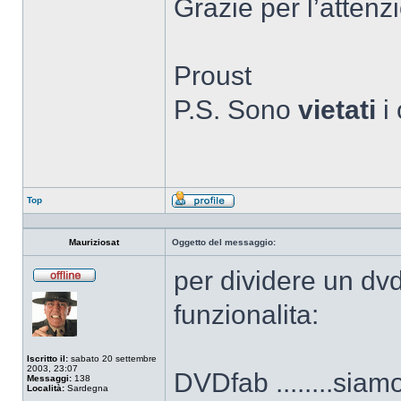
Grazie per l’attenz
Proust
P.S. Sono
vietati
i
Top
Profilo
Mauriziosat
Oggetto del messaggio:
per dividere un d
Non
connesso
funzionalita:
Iscritto il:
sabato 20 settembre
2003, 23:07
DVDfab ........siamo
Messaggi:
138
Località:
Sardegna