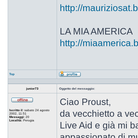
http://mauriziosat.
LA MIA AMERICA
http://miaamerica.
Top
Profilo
junior73
Oggetto del messaggio:
Ciao Proust,
Non
connesso
Iscritto il:
sabato 24 agosto
da vecchietto a vec
2002, 11:51
Messaggi:
20
Località:
Perugia
Live Aid e già mi 
appassionato di mu