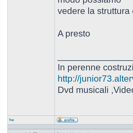
vedere la struttura
A presto
______________
In perenne costruzi
http://junior73.alte
Dvd musicali ,Video
Top
Profilo