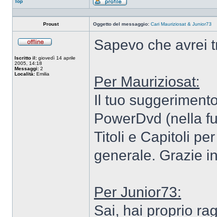
Top
Profilo
Proust
Oggetto del messaggio:
Cari Mauriziosat & Junior73
Sapevo che avrei 
Non
connesso
Iscritto il:
giovedì 14 aprile
2005, 14:18
Messaggi:
2
Località:
Emilia
Per Mauriziosat:
Il tuo suggerimento 
PowerDvd (nella fu
Titoli e Capitoli per
generale. Grazie inf
Per Junior73:
Sai, hai proprio ra