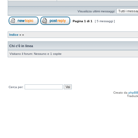
Profilo
Visualizza ultimi messaggi:
Pagina
1
di
1
[ 5 messaggi ]
Apri un nuovo argomento
Rispondi all’argomento
Indice
»
»
Chi c’è in linea
Visitano il forum: Nessuno e 1 ospite
Cerca per:
Creato da
phpB
Traduzi