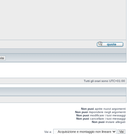
Rispond
citando
Tutti gli orari sono
UTC+01:00
Non puoi
aprire nuovi argomenti
Non puoi
rispondere negli argomenti
Non puoi
modificare i tuoi messaggi
Non puoi
cancellare i tuoi messaggi
Non puoi
inviare allegati
Vai a: