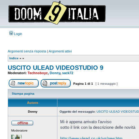
Login
Argomenti senza risposta
|
Argomenti attivi
Indice
»
»
USCITO ULEAD VIDEOSTUDIO 9
Moderatori:
Technoboyz
,
Donny
,
sack72
Pagina
1
di
1
[ 1 messaggio ]
Apri un nuovo argomento
Rispondi all’argomento
Stampa pagina
Autore
Donny
Oggetto del messaggio:
USCITO ULEAD VIDEOSTUD
Mi è appena arrivato l'avviso
sotto il link con la descrizione delle novità
Non
Moderatore
connesso
http://www.ulead.co.uk/vs/new.htm