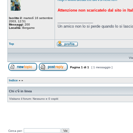
Attenzione non scaricatelo dal sito in Ita
Iscritto il:
martedì 16 settembre
_________________
2003, 12:51
Messaggi:
200
Un amico non lo si perde quando lo si lasci
Località:
Bergamo
Top
Profilo
Vis
Pagina
1
di
1
[ 1 messaggio ]
Apri un nuovo argomento
Rispondi all’argomento
Indice
»
»
Chi c’è in linea
Visitano il forum: Nessuno e 0 ospiti
Cerca per: