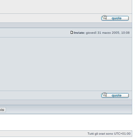
Rispond
citando
Inviato:
giovedì 31 marzo 2005, 10:08
Messaggio
Rispond
citando
Tutti gli orari sono
UTC+01:00