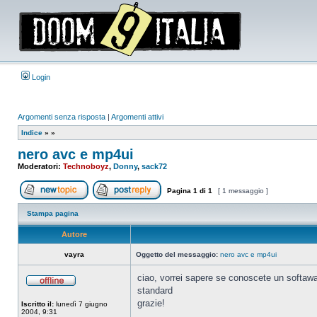
Login
Argomenti senza risposta
|
Argomenti attivi
Indice
»
»
nero avc e mp4ui
Moderatori:
Technoboyz
,
Donny
,
sack72
Pagina
1
di
1
[ 1 messaggio ]
Apri un nuovo argomento
Rispondi all’argomento
Stampa pagina
Autore
vayra
Oggetto del messaggio:
nero avc e mp4ui
ciao, vorrei sapere se conoscete un softawar
standard
Non
connesso
grazie!
Iscritto il:
lunedì 7 giugno
2004, 9:31