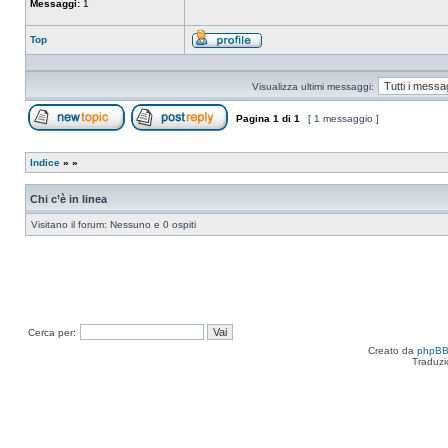
Messaggi:
1
Top
Profilo
Visualizza ultimi messaggi:
Pagina
1
di
1
[ 1 messaggio ]
Apri un nuovo argomento
Rispondi all’argomento
Indice
»
»
Chi c’è in linea
Visitano il forum: Nessuno e 0 ospiti
Cerca per:
Creato da
phpB
Traduzi