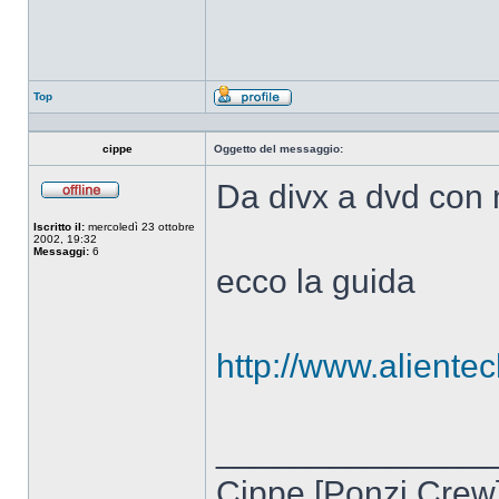
Top
Profilo
cippe
Oggetto del messaggio:
Da divx a dvd con 
Non
connesso
Iscritto il:
mercoledì 23 ottobre
2002, 19:32
Messaggi:
6
ecco la guida
http://www.alientec
______________
Cippe [Ponzi Crew