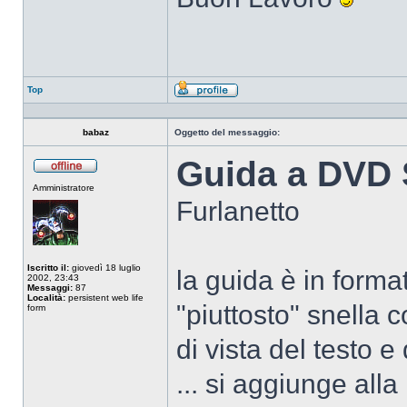
Top
Profilo
babaz
Oggetto del messaggio:
Guida a DVD S
Non
Amministratore
connesso
Furlanetto
Iscritto il:
giovedì 18 luglio
la guida è in forma
2002, 23:43
Messaggi:
87
Località:
persistent web life
"piuttosto" snella 
form
di vista del testo e
... si aggiunge alla