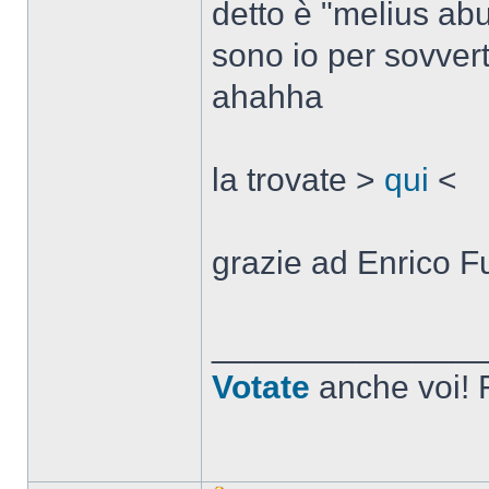
detto è "melius ab
sono io per sovvert
ahahha
la trovate >
qui
<
grazie ad Enrico Fu
______________
Votate
anche voi! F