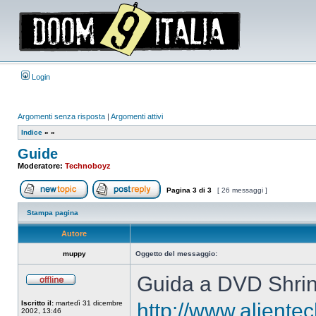
Login
Argomenti senza risposta
|
Argomenti attivi
Indice
»
»
Guide
Moderatore:
Technoboyz
Pagina
3
di
3
[ 26 messaggi ]
Apri un nuovo argomento
Rispondi all’argomento
Stampa pagina
Autore
muppy
Oggetto del messaggio:
Guida a DVD Shrin
Non
connesso
Iscritto il:
martedì 31 dicembre
http://www.alientec
2002, 13:46