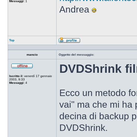
Messaggi:
1
Andrea
Top
Profilo
mancio
Oggetto del messaggio:
DVDShrink fi
Non
connesso
Iscritto il:
venerdì 17 gennaio
2003, 9:33
Messaggi:
4
Ecco un metodo for
vai" ma che mi ha
decina di backup p
DVDShrink.