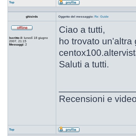
Top
Profilo
ghisirds
Oggetto del messaggio:
Re: Guide
Ciao a tutti,
Non
connesso
Iscritto il:
lunedì 18 giugno
ho trovato un'altra
2007, 21:15
Messaggi:
2
centox100.altervi
Saluti a tutti.
______________
Recensioni e video
Top
Profilo