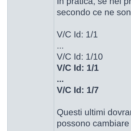
In pratica, se nel p
secondo ce ne son
V/C Id: 1/1
...
V/C Id: 1/10
V/C Id: 1/1
...
V/C Id: 1/7
Questi ultimi dovr
possono cambiar