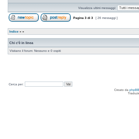
Visualizza ultimi messaggi:
Pagina
3
di
3
[ 26 messaggi ]
Apri un nuovo argomento
Rispondi all’argomento
Indice
»
»
Chi c’è in linea
Visitano il forum: Nessuno e 0 ospiti
Cerca per:
Creato da
phpB
Traduzi