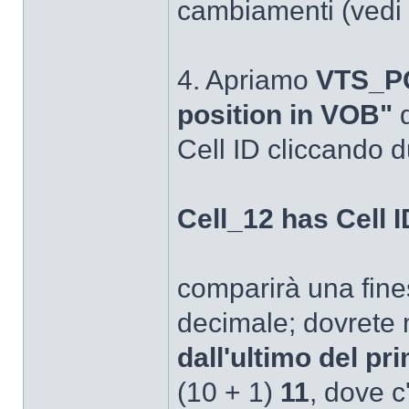
cambiamenti (vedi 4
4. Apriamo
VTS_P
position in VOB"
d
Cell ID cliccando d
Cell_12 has Cell ID
comparirà una fine
decimale; dovrete m
dall'ultimo del pri
(10 + 1)
11
, dove c