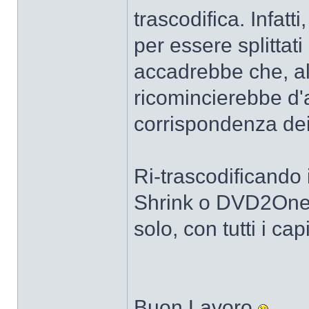
trascodifica. Infatt
per essere splittati
accadrebbe che, al
ricomincierebbe d'
corrispondenza dei 
Ri-trascodificand
Shrink o DVD2One), 
solo, con tutti i cap
Buon Lavoro