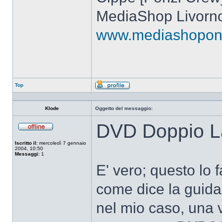
MediaShop Livorn
www.mediashoponli
Top
Profilo
Klode
Oggetto del messaggio:
DVD Doppio La
Non
connesso
Iscritto il:
mercoledì 7 gennaio
2004, 10:50
Messaggi:
1
E' vero; questo lo
come dice la guida
nel mio caso, una vo