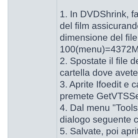
1. In DVDShrink, fa
del film assicurando
dimensione del fi
100(menu)=4372MB
2. Spostate il fil
cartella dove avete
3. Aprite Ifoedit e 
premete GetVTSSe
4. Dal menu "Tools
dialogo seguente c
5. Salvate, poi apr