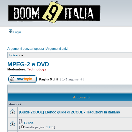
Login
Argomenti senza risposta
|
Argomenti attivi
Indice
»
»
MPEG-2 e DVD
Moderatore:
Technoboyz
Pagina
5
di
8
[ 149 argomenti ]
Apri un nuovo argomento
Argomenti
Annunci
[Guide 2COOL] Elenco guide di 2COOL - Traduzioni in italiano
Nessun
messaggio
da
Guide
leggere
Allegato(i)
[
Vai alla pagina:
1
2
3
]
Nessun
Vai
messaggio