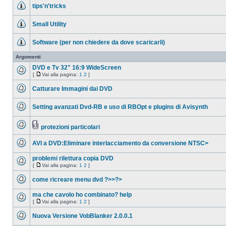
alla
da
tips'n'tricks
pagina
leggere
Nessun
messaggio
Small Utility
da
leggere
Nessun
messaggio
Software (per non chiedere da dove scaricarli)
da
leggere
Nessun
messaggio
Argomenti
da
leggere
DVD e Tv 32" 16:9 WideScreen
[
Vai alla pagina:
1
2
]
Nessun
Vai
messaggio
alla
Catturare Immagini dai DVD
da
pagina
leggere
Nessun
messaggio
Setting avanzati Dvd-RB e uso di RBOpt e plugins di Avisynth
da
leggere
Nessun
messaggio
da
protezioni particolari
leggere
Nessun
Allegato(i)
messaggio
AVI a DVD:Eliminare interlacciamento da conversione NTSC>
da
leggere
Nessun
messaggio
problemi rilettura copia DVD
da
[
Vai alla pagina:
1
2
]
leggere
Nessun
Vai
messaggio
alla
come ricreare menu dvd ?>>?>
da
pagina
leggere
Nessun
messaggio
ma che cavolo ho combinato? help
da
[
Vai alla pagina:
1
2
]
leggere
Nessun
Vai
messaggio
alla
Nuova Versione VobBlanker 2.0.0.1
da
pagina
leggere
Nessun