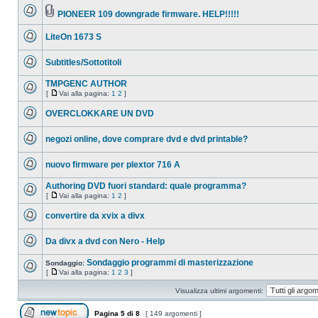
messaggio
da
PIONEER 109 downgrade firmware. HELP!!!!!
leggere
Nessun
Allegato(i)
messaggio
LiteOn 1673 S
da
leggere
Nessun
messaggio
Subtitles/Sottotitoli
da
leggere
Nessun
messaggio
TMPGENC AUTHOR
da
[
Vai alla pagina:
1
2
]
leggere
Nessun
Vai
messaggio
alla
OVERCLOKKARE UN DVD
da
pagina
leggere
Nessun
messaggio
negozi online, dove comprare dvd e dvd printable?
da
leggere
Nessun
messaggio
nuovo firmware per plextor 716 A
da
leggere
Nessun
messaggio
Authoring DVD fuori standard: quale programma?
da
[
Vai alla pagina:
1
2
]
leggere
Nessun
Vai
messaggio
alla
convertire da xvix a divx
da
pagina
leggere
Nessun
messaggio
Da divx a dvd con Nero - Help
da
leggere
Nessun
messaggio
Sondaggio programmi di masterizzazione
Sondaggio:
da
[
Vai alla pagina:
1
2
3
]
leggere
Nessun
Vai
messaggio
alla
Visualizza ultimi argomenti:
da
pagina
leggere
Pagina
5
di
8
[ 149 argomenti ]