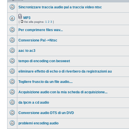
da
leggere
Sincronizzare traccia audio pal a traccia video ntsc
Nessun
messaggio
da
MP3
leggere
Allegato(i)
[
Vai alla pagina:
1
2
3
]
Nessun
Vai
messaggio
alla
da
Per comprimere files wav...
pagina
leggere
Nessun
messaggio
Conversione Pal ->Ntsc
da
leggere
Nessun
messaggio
aac to ac3
da
leggere
Nessun
messaggio
tempo di encoding con besweet
da
leggere
Nessun
messaggio
eliminare effetto di echo o di riverbero da registrazioni au
da
leggere
Nessun
messaggio
Togliere fruscio da un file audio....
da
leggere
Nessun
messaggio
Acquisizione audio con la mia scheda di acquisizione...
da
leggere
Nessun
messaggio
da lpcm a cd audio
da
leggere
Nessun
messaggio
Conversione audio DTS di un DVD
da
leggere
Nessun
messaggio
problemi encoding audio
da
leggere
Nessun