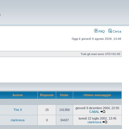
9
FAQ
Cerca
Oggi è giovedì 6 agosto 2026, 13:46
Tutti gli orari sono
UTC+01:00
Autore
Risposte
Visite
Ultimo messaggio
giovedì 9 dicembre 2004, 22:55
The X
15
141360
CABAL
Vedi
ultimo
lunedì 22 luglio 2002, 13:45
clarknova
0
34437
messaggio
clarknova
Vedi
ultimo