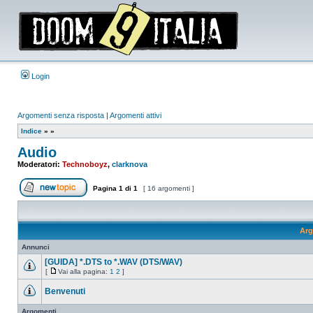
Login
Argomenti senza risposta
|
Argomenti attivi
Indice
»
»
Audio
Moderatori:
Technoboyz
,
clarknova
Pagina
1
di
1
[ 16 argomenti ]
Apri un nuovo argomento
Arg
Annunci
[GUIDA] *.DTS to *.WAV (DTS/WAV)
[
Vai alla pagina:
1
2
]
Nessun
Vai
messaggio
alla
Benvenuti
da
pagina
leggere
Nessun
messaggio
Argomenti