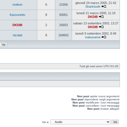
ultimo
giovedì 24 marzo 2005, 21:42
moltom
6
21556
messaggio
Sharktooth
Vedi
ultimo
lunedì 21 marzo 2005, 11:19
Kassonetto
8
50051
messaggio
DKDIB
Vedi
ultimo
sabato 13 settembre 2003, 13:27
DKDIB
2
25653
messaggio
DKDIB
Vedi
ultimo
lunedì 9 settembre 2002, 8:49
nicolati
8
169652
messaggio
kaiousama
Vedi
ultimo
messaggio
Tutti gli orari sono
UTC+01:00
Non puoi
aprire nuovi argomenti
Non puoi
rispondere negli argomenti
Non puoi
modificare i tuoi messaggi
Non puoi
cancellare i tuoi messaggi
Non puoi
inviare allegati
Vai a: