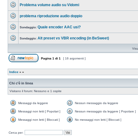
messaggio
Problema volume audio su Vidomi
da
leggere
Nessun
messaggio
problema riproduzione audio doppio
da
leggere
Nessun
messaggio
Quale encoder AAC usi?
da
Sondaggio:
leggere
Nessun
messaggio
Alt preset vs VBR encoding (in BeSweet)
da
Sondaggio:
leggere
Nessun
messaggio
Visu
da
leggere
Pagina
1
di
1
[ 16 argomenti ]
Apri un nuovo argomento
Indice
»
»
Chi c’è in linea
Visitano il forum: Nessuno e 1 ospite
Messaggi da leggere
Nessun messaggio da leggere
Messaggi
Nessun
da
messaggio
Messaggi non letti [ Popolari ]
Nessun messaggio da leggere [ Popolare ]
leggere
da
Messaggi
Nessun
leggere
non
messaggio
Messaggi non letti [ Bloccati ]
No messaggi non letti [ Bloccati ]
letti
da
Messaggi
No
[
leggere
non
messaggi
Popolari
[
letti
non
Cerca per:
]
Popolare
[
letti
]
Bloccati
[