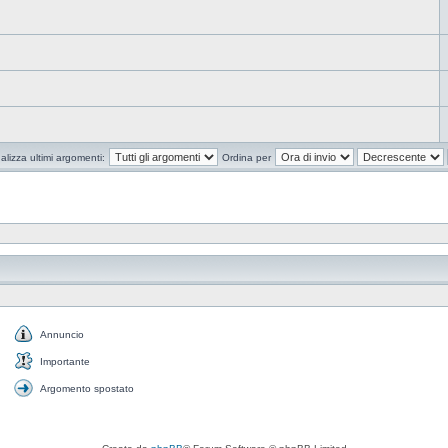
alizza ultimi argomenti:
Ordina per
Annuncio
Annuncio
Importante
Importante
Argomento spostato
Argomento
spostato