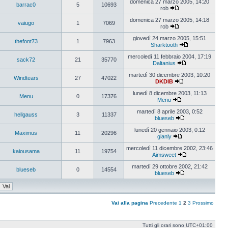
ultimo
domenica 27 marzo 2005, 14:20
barrac0
5
10693
messaggio
rob
Vedi
ultimo
domenica 27 marzo 2005, 14:18
vaiugo
1
7069
messaggio
rob
Vedi
ultimo
giovedì 24 marzo 2005, 15:51
thefont73
1
7963
messaggio
Sharktooth
Vedi
ultimo
mercoledì 11 febbraio 2004, 17:19
sack72
21
35770
messaggio
Daltanius
Vedi
ultimo
martedì 30 dicembre 2003, 10:20
Windtears
27
47022
messaggio
DKDIB
Vedi
ultimo
lunedì 8 dicembre 2003, 11:13
Menu
0
17376
messaggio
Menu
Vedi
ultimo
martedì 8 aprile 2003, 0:52
hellgauss
3
11337
messaggio
blueseb
Vedi
ultimo
lunedì 20 gennaio 2003, 0:12
Maximus
11
20296
messaggio
gianly
Vedi
ultimo
mercoledì 11 dicembre 2002, 23:46
kaiousama
11
19754
messaggio
Aimsweet
Vedi
ultimo
martedì 29 ottobre 2002, 21:42
blueseb
0
14554
messaggio
blueseb
Vedi
ultimo
messaggio
Vai alla pagina
Precedente
1
2
3
Prossimo
Tutti gli orari sono
UTC+01:00