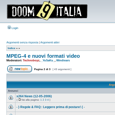
Login
Argomenti senza risposta
|
Argomenti attivi
Indice
»
»
MPEG-4 e nuovi formati video
Moderatori:
Technoboyz
,
_YuSaKu_
,
Windtears
Pagina
2
di
3
[ 43 argomenti ]
Apri un nuovo argomento
Arg
Annunci
x264 News (12-05-2006)
[
Vai alla pagina:
1
2
3
4
]
Nessun
Vai
messaggio
alla
- } Regole & FAQ : Leggere prima di postare! { -
da
pagina
leggere
Nessun
messaggio