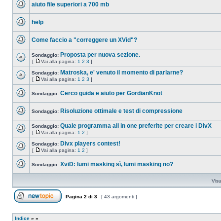
aiuto file superiori a 700 mb
da
leggere
Nessun
messaggio
help
da
leggere
Nessun
messaggio
Come faccio a "correggere un XVid"?
da
leggere
Nessun
messaggio
Proposta per nuova sezione.
Sondaggio:
da
[
Vai alla pagina:
1
2
3
]
leggere
Nessun
Vai
messaggio
alla
Matroska, e' venuto il momento di parlarne?
Sondaggio:
da
pagina
[
Vai alla pagina:
1
2
3
]
leggere
Nessun
Vai
messaggio
alla
Cerco guida e aiuto per GordianKnot
da
Sondaggio:
pagina
leggere
Nessun
messaggio
Risoluzione ottimale e test di compressione
da
Sondaggio:
leggere
Nessun
messaggio
Quale programma all in one preferite per creare i DivX
Sondaggio:
da
[
Vai alla pagina:
1
2
]
leggere
Nessun
Vai
messaggio
alla
Divx players contest!
Sondaggio:
da
pagina
[
Vai alla pagina:
1
2
]
leggere
Nessun
Vai
messaggio
alla
XviD: lumi masking sì, lumi masking no?
da
Sondaggio:
pagina
leggere
Nessun
messaggio
Visu
da
leggere
Pagina
2
di
3
[ 43 argomenti ]
Apri un nuovo argomento
Indice
»
»