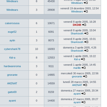
Windtears
8
45430
messaggio
Windtears
Vedi
ultimo
venerdì 19 dicembre 2003, 12:54
Windtears
3
28908
messaggio
Windtears
Vedi
ultimo
messaggio
venerdì 8 aprile 2005, 16:28
caisersousa
6
10671
DKDIB
Vedi
ultimo
venerdì 8 aprile 2005, 15:04
euge52
1
6091
messaggio
Sharktooth
Vedi
ultimo
venerdì 8 aprile 2005, 15:01
aytin
3
8073
messaggio
Sharktooth
Vedi
ultimo
domenica 3 aprile 2005, 4:26
cybershark78
10
16093
messaggio
Sharktooth
Vedi
ultimo
venerdì 1 aprile 2005, 15:22
Kid-a
8
12553
messaggio
Kid-a
Vedi
ultimo
venerdì 1 aprile 2005, 14:45
hardwareroma
3
9111
messaggio
marillo
Vedi
ultimo
mercoledì 30 marzo 2005, 22:56
gnorante
0
14865
messaggio
gnorante
Vedi
ultimo
lunedì 28 marzo 2005, 14:55
AKENAT
0
14559
messaggio
AKENAT
Vedi
ultimo
domenica 27 marzo 2005, 20:34
gatto69
2
8159
messaggio
ayami
Vedi
ultimo
domenica 27 marzo 2005, 20:27
ayami
0
14400
messaggio
ayami
Vedi