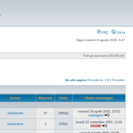
9
FAQ
Cerca
Oggi è sabato 8 agosto 2026, 8:47
Tutti gli orari sono
UTC+01:00
Vai alla pagina
Precedente
1
2
3
Prossimo
Autore
Risposte
Visite
Ultimo messaggio
venerdì 29 aprile 2005, 20:52
Sharktooth
37
208561
unplugged
Vedi
ultimo
lunedì 22 settembre 2003, 11:05
kaiousama
2
22561
messaggio
DKDIB
Vedi
ultimo
venerdì 4 luglio 2003, 19:36