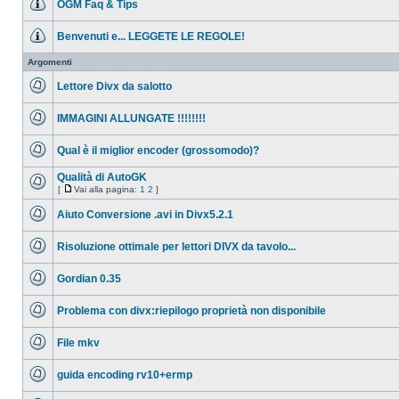
OGM Faq & Tips
da
leggere
Nessun
messaggio
Benvenuti e... LEGGETE LE REGOLE!
da
leggere
Nessun
messaggio
Argomenti
da
leggere
Lettore Divx da salotto
Nessun
messaggio
IMMAGINI ALLUNGATE !!!!!!!!
da
leggere
Nessun
messaggio
Qual è il miglior encoder (grossomodo)?
da
leggere
Nessun
messaggio
Qualità di AutoGK
da
[
Vai alla pagina:
1
2
]
leggere
Nessun
Vai
messaggio
alla
Aiuto Conversione .avi in Divx5.2.1
da
pagina
leggere
Nessun
messaggio
Risoluzione ottimale per lettori DIVX da tavolo...
da
leggere
Nessun
messaggio
Gordian 0.35
da
leggere
Nessun
messaggio
Problema con divx:riepilogo proprietà non disponibile
da
leggere
Nessun
messaggio
File mkv
da
leggere
Nessun
messaggio
guida encoding rv10+ermp
da
leggere
Nessun
messaggio