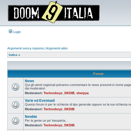
Login
Argomenti senza risposta
|
Argomenti attivi
Indice
»
Forum
News
Qui gli utenti registrati potranno commentare le news presenti in home page,
dai moderatori
Nessun
Moderatori:
Technoboyz
,
DKDIB
,
sherpya
messaggio
da
Varie ed Eventuali
leggere
Questo forum è per le richieste di tipo generale oppure se la tua richiesta no
Moderatori:
Technoboyz
,
DKDIB
Nessun
messaggio
Newbie
da
leggere
Per la gente un po' inesperta...
Moderatori:
Technoboyz
,
DKDIB
Nessun
messaggio