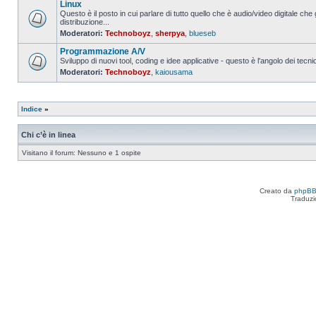
Linux
da
leggere
Questo è il posto in cui parlare di tutto quello che è audio/video digitale che 
distribuzione...
Nessun
Moderatori:
Technoboyz
,
sherpya
,
blueseb
messaggio
da
Programmazione A/V
leggere
Sviluppo di nuovi tool, coding e idee applicative - questo è l'angolo dei tecnic
Moderatori:
Technoboyz
,
kaiousama
Nessun
messaggio
da
leggere
Indice
»
Chi c’è in linea
Visitano il forum: Nessuno e 1 ospite
Creato da
phpB
Traduzi