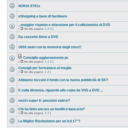
messaggio
NOKIA 9701s
da
leggere
Nessun
messaggio
eShopping a base di hardware
da
leggere
Nessun
messaggio
...maggior rispetto e attenzione per il collezionista di DVD
da
[
Vai alla pagina:
1
2
3
]
leggere
Nessun
Vai
messaggio
alla
Da cassette 8mm a DVD
da
pagina
leggere
Nessun
messaggio
V600 aiuto con la memoria degli sms!!!
da
leggere
Nessun
messaggio
da
Consiglio aggiornamento pc
leggere
Allegato(i)
[
Vai alla pagina:
1
2
3
]
Nessun
Vai
messaggio
alla
Consigli per formattare al meglio
da
pagina
leggere
[
Vai alla pagina:
1
2
]
Nessun
Vai
messaggio
alla
Abbiamo toccato il fondo con la nuova pubblicità di SKY
da
pagina
leggere
Nessun
messaggio
E sulla distanza, riguardo alla copia da VHS a DVD ...
da
leggere
Nessun
messaggio
nastri super 8: possono valere?
da
leggere
Nessun
messaggio
Chi ha fatto ancora un bonifico bancario?
da
[
Vai alla pagina:
1
2
]
leggere
Nessun
Vai
messaggio
alla
La Miglior Risoluziome per un lcd 17"?
da
pagina
leggere
Nessun