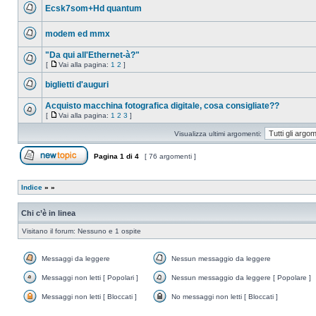
messaggio
Ecsk7som+Hd quantum
da
leggere
Nessun
messaggio
modem ed mmx
da
leggere
Nessun
messaggio
"Da qui all'Ethernet-à?"
da
[
Vai alla pagina:
1
2
]
leggere
Nessun
Vai
messaggio
alla
biglietti d'auguri
da
pagina
leggere
Nessun
messaggio
Acquisto macchina fotografica digitale, cosa consigliate??
da
[
Vai alla pagina:
1
2
3
]
leggere
Nessun
Vai
messaggio
alla
Visualizza ultimi argomenti:
da
pagina
leggere
Pagina
1
di
4
[ 76 argomenti ]
Apri un nuovo argomento
Indice
»
»
Chi c’è in linea
Visitano il forum: Nessuno e 1 ospite
Messaggi da leggere
Nessun messaggio da leggere
Messaggi
Nessun
da
messaggio
Messaggi non letti [ Popolari ]
Nessun messaggio da leggere [ Popolare ]
leggere
da
Messaggi
Nessun
leggere
non
messaggio
Messaggi non letti [ Bloccati ]
No messaggi non letti [ Bloccati ]
letti
da
Messaggi
No
[
leggere
non
messaggi