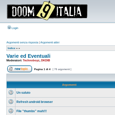
Login
Argomenti senza risposta
|
Argomenti attivi
Indice
»
»
Varie ed Eventuali
Moderatori:
Technoboyz
,
DKDIB
Pagina
1
di
4
[ 76 argomenti ]
Apri un nuovo argomento
Argomenti
Un saluto
Nessun
messaggio
Refresh android browser
da
leggere
Nessun
messaggio
File "thumbs" mah!!!
da
leggere
Nessun