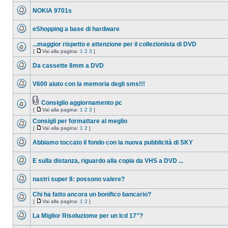
messaggio
NOKIA 9701s
da
leggere
Nessun
messaggio
eShopping a base di hardware
da
leggere
Nessun
messaggio
...maggior rispetto e attenzione per il collezionista di DVD
da
[
Vai alla pagina:
1
2
3
]
leggere
Nessun
Vai
messaggio
alla
Da cassette 8mm a DVD
da
pagina
leggere
Nessun
messaggio
V600 aiuto con la memoria degli sms!!!
da
leggere
Nessun
messaggio
da
Consiglio aggiornamento pc
leggere
Allegato(i)
[
Vai alla pagina:
1
2
3
]
Nessun
Vai
messaggio
alla
Consigli per formattare al meglio
da
pagina
leggere
[
Vai alla pagina:
1
2
]
Nessun
Vai
messaggio
alla
Abbiamo toccato il fondo con la nuova pubblicità di SKY
da
pagina
leggere
Nessun
messaggio
E sulla distanza, riguardo alla copia da VHS a DVD ...
da
leggere
Nessun
messaggio
nastri super 8: possono valere?
da
leggere
Nessun
messaggio
Chi ha fatto ancora un bonifico bancario?
da
[
Vai alla pagina:
1
2
]
leggere
Nessun
Vai
messaggio
alla
La Miglior Risoluziome per un lcd 17"?
da
pagina
leggere
Nessun