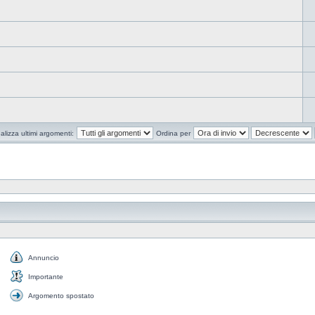
alizza ultimi argomenti:
Ordina per
Annuncio
Annuncio
Importante
Importante
Argomento spostato
Argomento
spostato