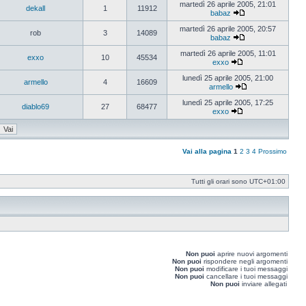
ultimo
martedì 26 aprile 2005, 21:01
dekall
1
11912
messaggio
babaz
Vedi
ultimo
martedì 26 aprile 2005, 20:57
rob
3
14089
messaggio
babaz
Vedi
ultimo
martedì 26 aprile 2005, 11:01
exxo
10
45534
messaggio
exxo
Vedi
ultimo
lunedì 25 aprile 2005, 21:00
armello
4
16609
messaggio
armello
Vedi
ultimo
lunedì 25 aprile 2005, 17:25
diablo69
27
68477
messaggio
exxo
Vedi
ultimo
messaggio
Vai alla pagina
1
2
3
4
Prossimo
Tutti gli orari sono
UTC+01:00
Non puoi
aprire nuovi argomenti
Non puoi
rispondere negli argomenti
Non puoi
modificare i tuoi messaggi
Non puoi
cancellare i tuoi messaggi
Non puoi
inviare allegati