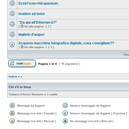
messaggio
Ecsk7som+Hd quantum
da
leggere
Nessun
messaggio
modem ed mmx
da
leggere
Nessun
messaggio
"Da qui all'Ethernet-à?"
da
[
Vai alla pagina:
1
2
]
leggere
Nessun
Vai
messaggio
alla
biglietti d'auguri
da
pagina
leggere
Nessun
messaggio
Acquisto macchina fotografica digitale, cosa consigliate??
da
[
Vai alla pagina:
1
2
3
]
leggere
Nessun
Vai
messaggio
alla
Visu
da
pagina
leggere
Pagina
1
di
4
[ 76 argomenti ]
Apri un nuovo argomento
Indice
»
»
Chi c’è in linea
Visitano il forum: Nessuno e 1 ospite
Messaggi da leggere
Nessun messaggio da leggere
Messaggi
Nessun
da
messaggio
Messaggi non letti [ Popolari ]
Nessun messaggio da leggere [ Popolare ]
leggere
da
Messaggi
Nessun
leggere
non
messaggio
Messaggi non letti [ Bloccati ]
No messaggi non letti [ Bloccati ]
letti
da
Messaggi
No
[
leggere
non
messaggi