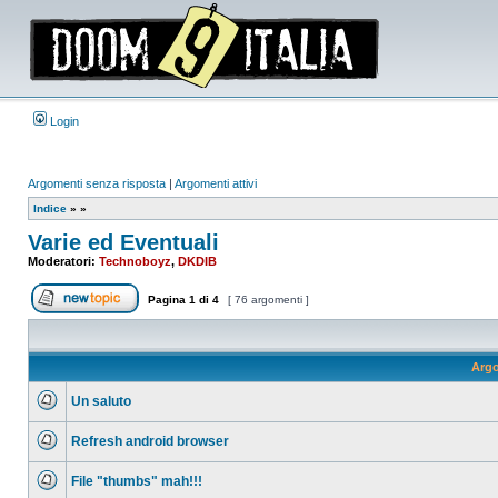
Login
Argomenti senza risposta
|
Argomenti attivi
Indice
»
»
Varie ed Eventuali
Moderatori:
Technoboyz
,
DKDIB
Pagina
1
di
4
[ 76 argomenti ]
Apri un nuovo argomento
Arg
Un saluto
Nessun
messaggio
Refresh android browser
da
leggere
Nessun
messaggio
File "thumbs" mah!!!
da
leggere
Nessun