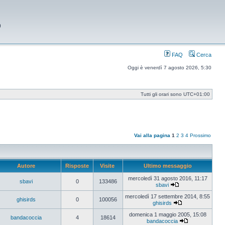
9
FAQ
Cerca
Oggi è venerdì 7 agosto 2026, 5:30
Tutti gli orari sono
UTC+01:00
Vai alla pagina
1
2
3
4
Prossimo
Autore
Risposte
Visite
Ultimo messaggio
mercoledì 31 agosto 2016, 11:17
sbavi
0
133486
sbavi
Vedi
ultimo
mercoledì 17 settembre 2014, 8:55
ghisirds
0
100056
messaggio
ghisirds
Vedi
ultimo
domenica 1 maggio 2005, 15:08
bandacoccia
4
18614
messaggio
bandacoccia