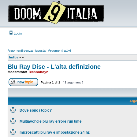
Login
Argomenti senza risposta
|
Argomenti attivi
Indice
»
»
Blu Ray Disc - L'alta definizione
Moderatore:
Technoboyz
Pagina
1
di
1
[ 3 argomenti ]
Apri un nuovo argomento
Argo
Dove sono i topic?
Nessun
messaggio
Multiavchd e blu ray errore run time
da
leggere
Nessun
messaggio
microscatti blu ray e impostazione 24 hz
da
leggere
Nessun