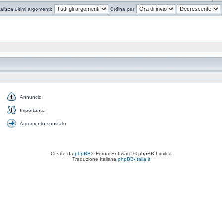
alizza ultimi argomenti:
Ordina per
Annuncio
Annuncio
Importante
Importante
Argomento spostato
Argomento
spostato
Creato da
phpBB
® Forum Software © phpBB Limited
Traduzione Italiana
phpBB-Italia.it