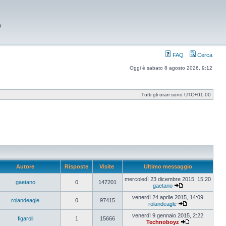
9
FAQ
Cerca
Oggi è sabato 8 agosto 2026, 9:12
Tutti gli orari sono
UTC+01:00
Autore
Risposte
Visite
Ultimo messaggio
mercoledì 23 dicembre 2015, 15:20
gaetano
0
147201
gaetano
Vedi
ultimo
venerdì 24 aprile 2015, 14:09
rolandeagle
0
97415
messaggio
rolandeagle
Vedi
ultimo
venerdì 9 gennaio 2015, 2:22
figaroli
1
15666
messaggio
Technoboyz