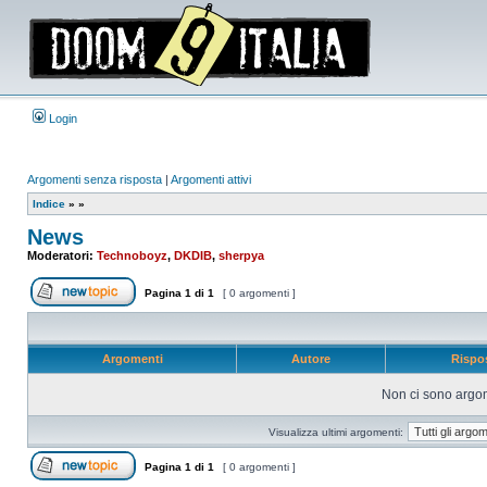
Login
Argomenti senza risposta
|
Argomenti attivi
Indice
»
»
News
Moderatori:
Technoboyz
,
DKDIB
,
sherpya
Pagina
1
di
1
[ 0 argomenti ]
Apri un nuovo argomento
Argomenti
Autore
Rispo
Non ci sono argom
Visualizza ultimi argomenti:
Pagina
1
di
1
[ 0 argomenti ]
Apri un nuovo argomento