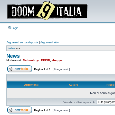
Login
Argomenti senza risposta
|
Argomenti attivi
Indice
»
»
News
Moderatori:
Technoboyz
,
DKDIB
,
sherpya
Pagina
1
di
1
[ 0 argomenti ]
Apri un nuovo argomento
Argomenti
Autore
Rispo
Non ci sono argom
Visualizza ultimi argomenti:
Pagina
1
di
1
[ 0 argomenti ]
Apri un nuovo argomento