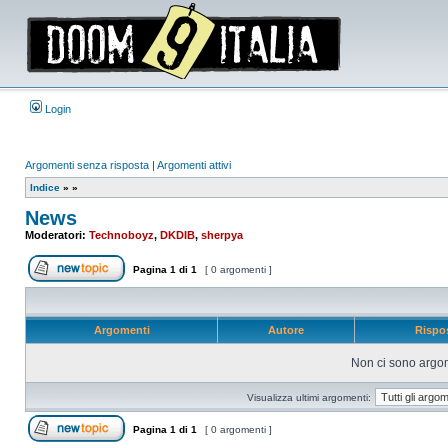
Login
Argomenti senza risposta
|
Argomenti attivi
Indice
»
»
News
Moderatori:
Technoboyz
,
DKDIB
,
sherpya
Pagina
1
di
1
[ 0 argomenti ]
Apri un nuovo argomento
Argomenti
Autore
Rispo
Non ci sono argom
Visualizza ultimi argomenti:
Pagina
1
di
1
[ 0 argomenti ]
Apri un nuovo argomento